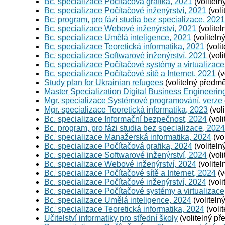
Bc. specializace Počítačová grafika, 2021
(voliteln
Bc. specializace Počítačové inženýrství, 2021
(voli
Bc. program, pro fázi studia bez specializace, 2021
Bc. specializace Webové inženýrství, 2021
(volitel
Bc. specializace Umělá inteligence, 2021
(voliteln
Bc. specializace Teoretická informatika, 2021
(voli
Bc. specializace Softwarové inženýrství, 2021
(voli
Bc. specializace Počítačové systémy a virtualizace
Bc. specializace Počítačové sítě a Internet, 2021
(v
Study plan for Ukrainian refugees
(volitelný předmě
Master Specialization Digital Business Engineerin
Mgr. specializace Systémové programování, verze
Mgr. specializace Teoretická informatika, 2023
(vol
Bc. specializace Informační bezpečnost, 2024
(voli
Bc. program, pro fázi studia bez specializace, 2024
Bc. specializace Manažerská informatika, 2024
(vo
Bc. specializace Počítačová grafika, 2024
(voliteln
Bc. specializace Softwarové inženýrství, 2024
(voli
Bc. specializace Webové inženýrství, 2024
(volitel
Bc. specializace Počítačové sítě a Internet, 2024
(v
Bc. specializace Počítačové inženýrství, 2024
(voli
Bc. specializace Počítačové systémy a virtualizace
Bc. specializace Umělá inteligence, 2024
(voliteln
Bc. specializace Teoretická informatika, 2024
(voli
Učitelství informatiky pro střední školy
(volitelný př