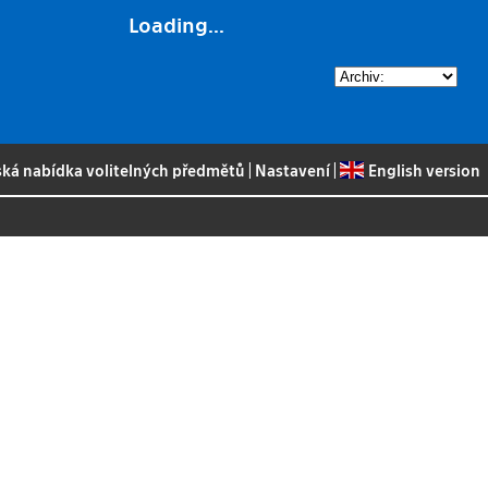
Loading...
ská nabídka volitelných předmětů
|
Nastavení
|
English version