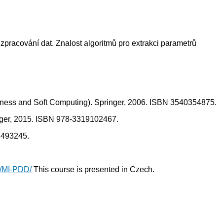
zpracování dat. Znalost algoritmů pro extrakci parametrů
uzziness and Soft Computing). Springer, 2006. ISBN 3540354875.
ringer, 2015. ISBN 978-3319102467.
87493245.
cz/MI-PDD/
This course is presented in Czech.