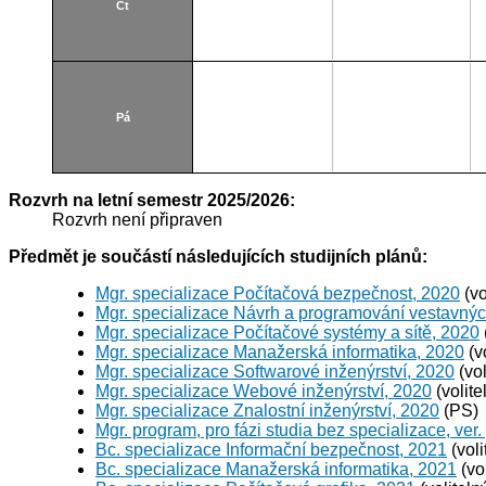
Čt
Pá
Rozvrh na letní semestr 2025/2026:
Rozvrh není připraven
Předmět je součástí následujících studijních plánů:
Mgr. specializace Počítačová bezpečnost, 2020
(vo
Mgr. specializace Návrh a programování vestavný
Mgr. specializace Počítačové systémy a sítě, 2020
Mgr. specializace Manažerská informatika, 2020
(v
Mgr. specializace Softwarové inženýrství, 2020
(vol
Mgr. specializace Webové inženýrství, 2020
(volite
Mgr. specializace Znalostní inženýrství, 2020
(PS)
Mgr. program, pro fázi studia bez specializace, ver.
Bc. specializace Informační bezpečnost, 2021
(voli
Bc. specializace Manažerská informatika, 2021
(vo