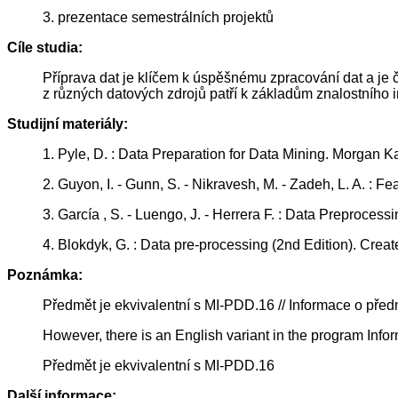
3. prezentace semestrálních projektů
Cíle studia:
Příprava dat je klíčem k úspěšnému zpracování dat a je 
z různých datových zdrojů patří k základům znalostního i
Studijní materiály:
1. Pyle, D. : Data Preparation for Data Mining. Morga
2. Guyon, I. - Gunn, S. - Nikravesh, M. - Zadeh, L. A. :
3. García , S. - Luengo, J. - Herrera F. : Data Preproce
4. Blokdyk, G. : Data pre-processing (2nd Edition). Cr
Poznámka:
Předmět je ekvivalentní s MI-PDD.16 // Informace o pře
However, there is an English variant in the program Info
Předmět je ekvivalentní s MI-PDD.16
Další informace: