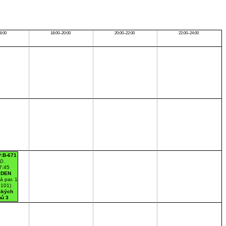
8:00
18:00–20:00
20:00–22:00
22:00–24:00
P:B-671
 D.
7:45
ÝDEN
á par. 1
 101)
ských
nů 3