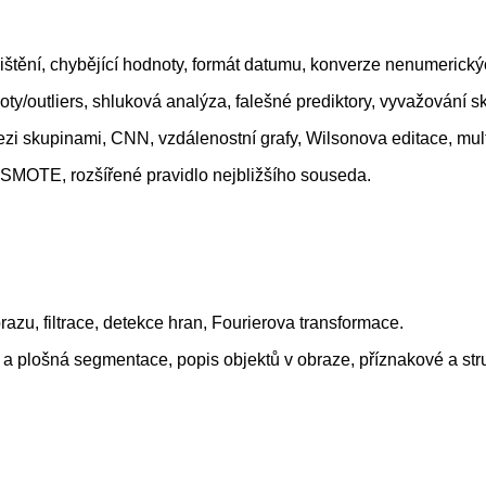
čištění, chybějící hodnoty, formát datumu, konverze nenumerický
oty/outliers, shluková analýza, falešné prediktory, vyvažování s
ezi skupinami, CNN, vzdálenostní grafy, Wilsonova editace, mult
 SMOTE, rozšířené pravidlo nejbližšího souseda.
azu, filtrace, detekce hran, Fourierova transformace.
a plošná segmentace, popis objektů v obraze, příznakové a stru