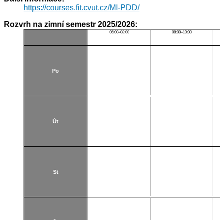
https://courses.fit.cvut.cz/MI-PDD/
Rozvrh na zimní semestr 2025/2026:
06:00–08:00
08:00–10:00
Po
Út
St