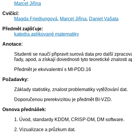
Marcel Jiřina
Cvičící:
Magda Friedjungová
,
Marcel Jiřina
,
Daniel Vašata
Předmět zajišťuje:
katedra aplikované matematiky
Anotace:
Studenti se naučí připravit surová data pro další zpracov
řady, apod, a získají dovednosti tyto teoretické znalosti
Předmět je ekvivalentní s MI-PDD.16
Požadavky:
Základy statistiky, znalost problematiky vytěžování dat.
Doporučenou prerekvizitou je předmět BI-VZD.
Osnova přednášek:
1. Úvod, standardy KDDM, CRISP-DM, DM software.
2. Vizualizace a průzkum dat.