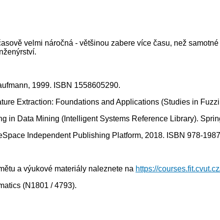
časově velmi náročná - většinou zabere více času, než samotné 
nženýrství.
n Kaufmann, 1999. ISBN 1558605290.
 Feature Extraction: Foundations and Applications (Studies in F
ssing in Data Mining (Intelligent Systems Reference Library). Sp
eateSpace Independent Publishing Platform, 2018. ISBN 978-19
dmětu a výukové materiály naleznete na
https://courses.fit.cvut.
rmatics (N1801 / 4793).