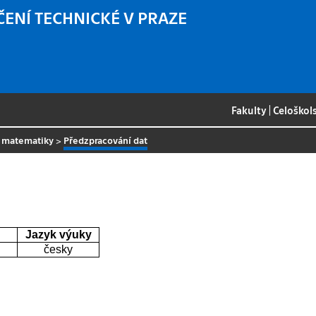
ČENÍ TECHNICKÉ V PRAZE
Fakulty
|
Celoškol
é matematiky
>
Předzpracování dat
Jazyk výuky
česky