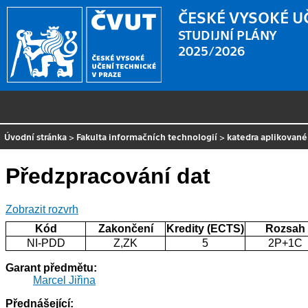
ČESKÉ VYSOKÉ U
STUDIJNÍ PLÁNY
2025/2026
Úvodní stránka
>
Fakulta informačních technologií
>
katedra aplikovan
Předzpracování dat
Zobrazit rozvrh
Kód
Zakončení
Kredity (ECTS)
Rozsah
NI-PDD
Z,ZK
5
2P+1C
Garant předmětu:
Marcel Jiřina
Přednášející: