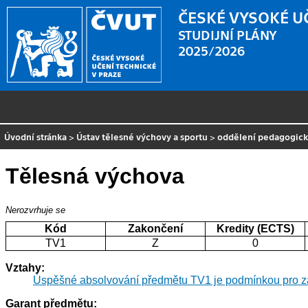
ČESKÉ VYSOKÉ U
STUDIJNÍ PLÁNY
2025/2026
Úvodní stránka
>
Ústav tělesné výchovy a sportu
>
oddělení pedagogic
Tělesná výchova
Nerozvrhuje se
Kód
Zakončení
Kredity (ECTS)
TV1
Z
0
Vztahy:
Úspěšné absolvování předmětu TV1 je podmínkou pro z
Garant předmětu: