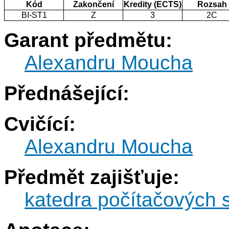
Kód
Zakončení
Kredity (ECTS)
Rozsah
BI-ST1
Z
3
2C
Garant předmětu:
Alexandru Moucha
Přednášející:
Cvičící:
Alexandru Moucha
Předmět zajišťuje:
katedra počítačových 