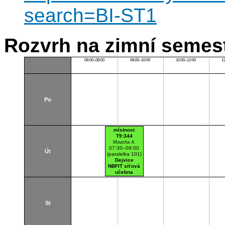
search=BI-ST1
Rozvrh na zimní semest
06:00–08:00
08:00–10:00
10:00–12:00
1
Po
místnost
T9:344
Moucha A.
07:30–09:00
Út
(paralelka 101)
Dejvice
NBFIT síťová
učebna
St