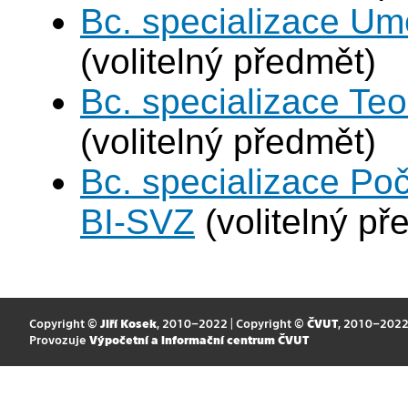
Bc. specializace Umě
(volitelný předmět)
Bc. specializace Teo
(volitelný předmět)
Bc. specializace Po
BI-SVZ
(volitelný př
Copyright ©
Jiří Kosek
, 2010–2022 | Copyright ©
ČVUT
, 2010–202
Provozuje
Výpočetní a informační centrum ČVUT