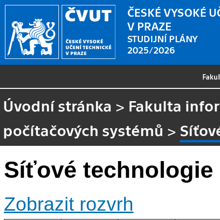
ČESKÉ VYSOKÉ U
V PRAZE
STUDIJNÍ PLÁNY
2025/2026
Faku
Úvodní stránka
>
Fakulta info
počítačových systémů
>
Síťov
Síťové technologie
Zobrazit rozvrh