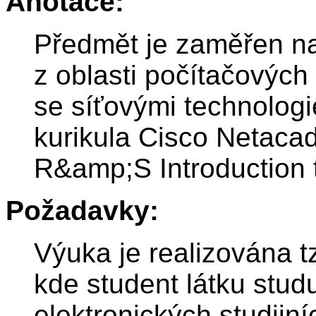
Anotace:
Předmět je zaměřen na
z oblasti počítačových 
se síťovými technolog
kurikula Cisco Netaca
R&amp;S Introduction 
Požadavky:
Výuka je realizována t
kde student látku stu
elektronických studijn