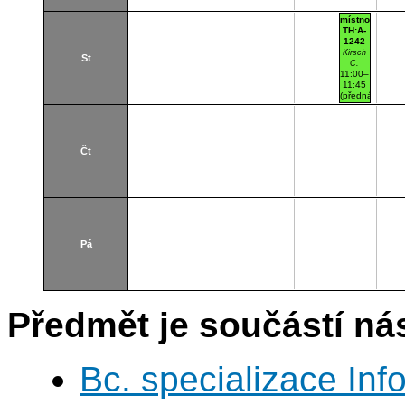
místnost
TH:A-
1242
Kirsch
St
C.
11:00–
11:45
(přednášková
par. 1
paralelka
101)
Thákurova
7
Čt
(budova
FSv)
Pá
Předmět je součástí nás
Bc. specializace In