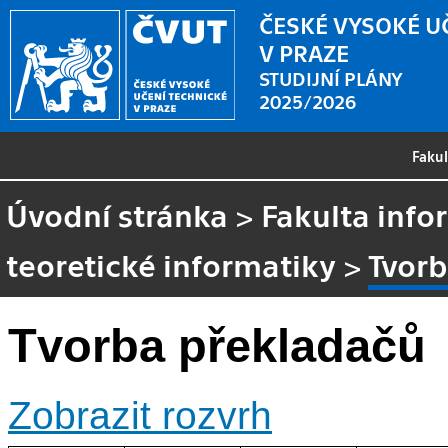
ČESKÉ VYSOKÉ U
V PRAZE
STUDIJNÍ PLÁNY
2025/2026
Faku
Úvodní stránka
>
Fakulta info
teoretické informatiky
>
Tvor
Tvorba překladačů
Zobrazit rozvrh