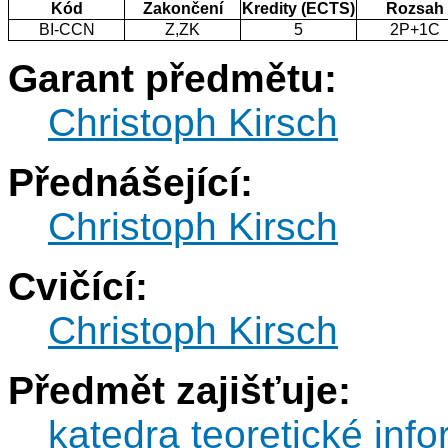
Kód
Zakončení
Kredity (ECTS)
Rozsah
BI-CCN
Z,ZK
5
2P+1C
Garant předmětu:
Christoph Kirsch
Přednášející:
Christoph Kirsch
Cvičící:
Christoph Kirsch
Předmět zajišťuje:
katedra teoretické info