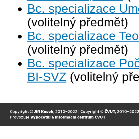
Bc. specializace Umě
(volitelný předmět)
Bc. specializace Teo
(volitelný předmět)
Bc. specializace Po
BI-SVZ
(volitelný př
Copyright ©
Jiří Kosek
, 2010–2022 | Copyright ©
ČVUT
, 2010–202
Provozuje
Výpočetní a informační centrum ČVUT