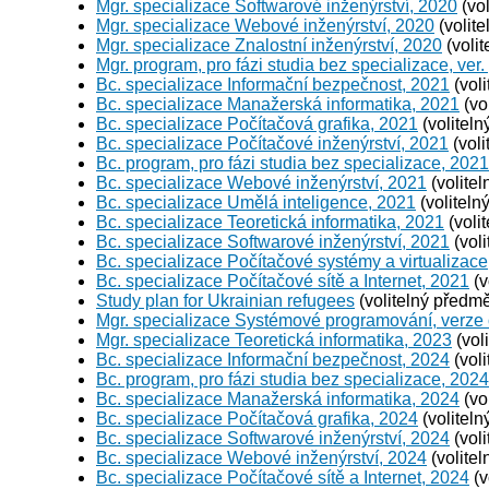
Mgr. specializace Softwarové inženýrství, 2020
(vol
Mgr. specializace Webové inženýrství, 2020
(volite
Mgr. specializace Znalostní inženýrství, 2020
(volit
Mgr. program, pro fázi studia bez specializace, ver.
Bc. specializace Informační bezpečnost, 2021
(voli
Bc. specializace Manažerská informatika, 2021
(vo
Bc. specializace Počítačová grafika, 2021
(voliteln
Bc. specializace Počítačové inženýrství, 2021
(voli
Bc. program, pro fázi studia bez specializace, 2021
Bc. specializace Webové inženýrství, 2021
(volitel
Bc. specializace Umělá inteligence, 2021
(voliteln
Bc. specializace Teoretická informatika, 2021
(voli
Bc. specializace Softwarové inženýrství, 2021
(voli
Bc. specializace Počítačové systémy a virtualizace
Bc. specializace Počítačové sítě a Internet, 2021
(v
Study plan for Ukrainian refugees
(volitelný předmě
Mgr. specializace Systémové programování, verze
Mgr. specializace Teoretická informatika, 2023
(vol
Bc. specializace Informační bezpečnost, 2024
(voli
Bc. program, pro fázi studia bez specializace, 2024
Bc. specializace Manažerská informatika, 2024
(vo
Bc. specializace Počítačová grafika, 2024
(voliteln
Bc. specializace Softwarové inženýrství, 2024
(voli
Bc. specializace Webové inženýrství, 2024
(volitel
Bc. specializace Počítačové sítě a Internet, 2024
(v