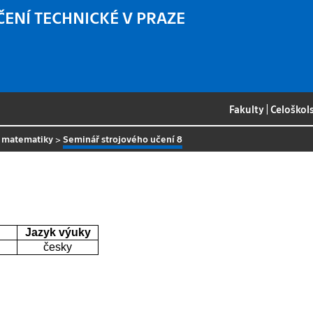
ČENÍ TECHNICKÉ V PRAZE
Fakulty
|
Celoškol
é matematiky
>
Seminář strojového učení 8
Jazyk výuky
česky