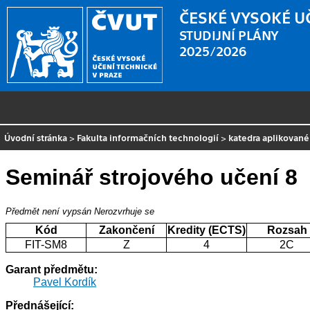
ČESKÉ VYSOKÉ U
STUDIJNÍ PLÁNY
2025/2026
Úvodní stránka
>
Fakulta informačních technologií
>
katedra aplikovan
Seminář strojového učení 8
Předmět není vypsán
Nerozvrhuje se
Kód
Zakončení
Kredity (ECTS)
Rozsah
FIT-SM8
Z
4
2C
Garant předmětu:
Pavel Kordík
Přednášející: