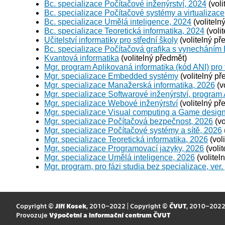
Bc. specializace Počítačové inženýrství, 2024
(voli
Bc. specializace Počítačové systémy a virtualizace
Bc. specializace Umělá inteligence, 2024
(voliteln
Bc. specializace Teoretická informatika, 2024
(voli
Učitelství informatiky pro střední školy
(volitelný př
Bc. specializace Počítačová grafika s vynecháním
Kvantová informatika
(volitelný předmět)
Mgr. program Aplikovaná informatika (kód ANI) pro 
Mgr. specializace Embedded systémy
(volitelný př
Mgr. specializace Manažerská informatika, 2026
(v
Mgr. specializace Softwarové inženýrství, program
Mgr. specializace Webové inženýrství
(volitelný př
Mgr. specializace Visual computing a Game desig
Mgr. specializace Počítačová bezpečnost, 2026
(vo
Mgr. specializace Počítačové systémy a sítě, 2026
Mgr. specializace Teoretická informatika, 2026
(vol
Mgr. specializace Programovací jazyky, 2026
(voli
Mgr. specializace Umělá inteligence, 2026
(volitel
Mgr. program, pro fázi studia bez specializace, ver.
Copyright ©
Jiří Kosek
, 2010–2022 | Copyright ©
ČVUT
, 2010–202
Provozuje
Výpočetní a informační centrum ČVUT