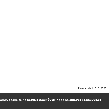
Platnost dat k 6. 8. 2026
mínky zasílejte na
ServiceDesk ČVUT
nebo na
spravcekos@cvut.cz