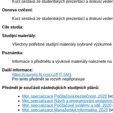
Kurz sestává ze studentských prezentací a diskusí vede
Osnova cvičení:
Kurz sestává ze studentských prezentací a diskusí vede
Cíle studia:
Studijní materiály:
Všechny potřebné studijní materiály (vybrané výzkumné č
Poznámka:
Informace o předmětu a výukové materiály naleznete na
Další informace:
https://courses.fit.cvut.cz/FIT-SM1
Pro tento předmět se rozvrh nepřipravuje
Předmět je součástí následujících studijních plánů:
Mgr. specializace Počítačová bezpečnost, 2020
(vo
Mgr. specializace Návrh a programování vestavný
Mgr. specializace Počítačové systémy a sítě, 2020
Mgr. specializace Manažerská informatika, 2020
(v