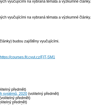
ných vyučujícími na vybraná témata a výzkumné články.
ných vyučujícími na vybraná témata a výzkumné články.
lánky) budou zajištěny vyučujícími.
https://courses.fit.cvut.cz/FIT-SM1
litelný předmět)
ch systémů, 2020
(volitelný předmět)
(volitelný předmět)
olitelný předmět)