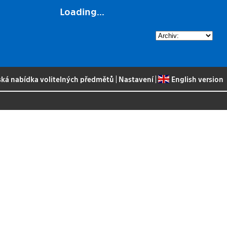
Loading...
ská nabídka volitelných předmětů
|
Nastavení
|
English version