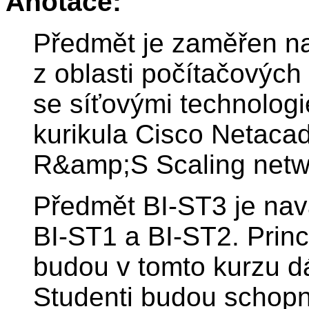
Anotace:
Předmět je zaměřen na
z oblasti počítačových 
se síťovými technolog
kurikula Cisco Netaca
R&amp;S Scaling netw
Předmět BI-ST3 je na
BI-ST1 a BI-ST2. Princ
budou v tomto kurzu dá
Studenti budou schopni