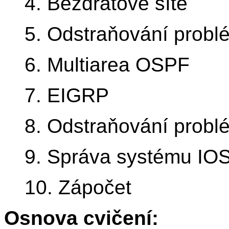
4. Bezdrátové sítě
5. Odstraňování probl
6. Multiarea OSPF
7. EIGRP
8. Odstraňování prob
9. Správa systému IO
10. Zápočet
Osnova cvičení: