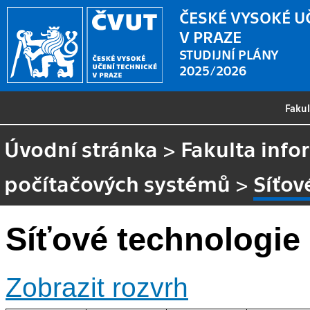
ČESKÉ VYSOKÉ U
V PRAZE
STUDIJNÍ PLÁNY
2025/2026
Faku
Úvodní stránka
>
Fakulta info
počítačových systémů
>
Síťov
Síťové technologie
Zobrazit rozvrh