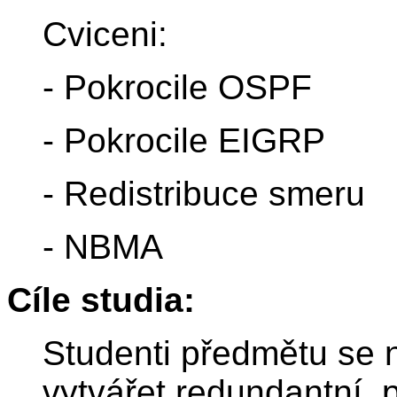
Cviceni:
- Pokrocile OSPF
- Pokrocile EIGRP
- Redistribuce smeru
- NBMA
Cíle studia:
Studenti předmětu se
vytvářet redundantní, p