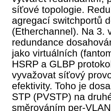
síťové topologie. Red
agregací switchportů d
(Etherchannel). Na 3. 
redundance dosahován
jako virtuálních (fan
HSRP a GLBP protokoly
vyvažovat síťový prov
efektivity. Toho je d
STP (PVSTP) na druhé
směrováním per-VLAN 