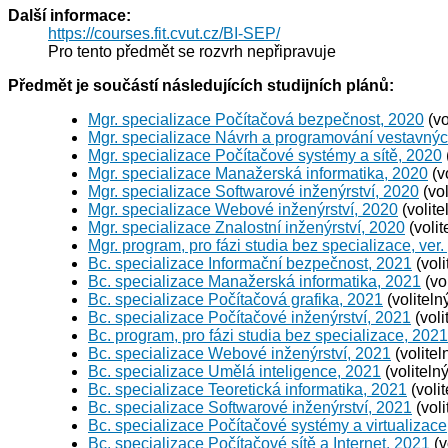
Další informace:
https://courses.fit.cvut.cz/BI-SEP/
Pro tento předmět se rozvrh nepřipravuje
Předmět je součástí následujících studijních plánů:
Mgr. specializace Počítačová bezpečnost, 2020
(vo
Mgr. specializace Návrh a programování vestavný
Mgr. specializace Počítačové systémy a sítě, 2020
Mgr. specializace Manažerská informatika, 2020
(v
Mgr. specializace Softwarové inženýrství, 2020
(vol
Mgr. specializace Webové inženýrství, 2020
(volite
Mgr. specializace Znalostní inženýrství, 2020
(volit
Mgr. program, pro fázi studia bez specializace, ver.
Bc. specializace Informační bezpečnost, 2021
(voli
Bc. specializace Manažerská informatika, 2021
(vo
Bc. specializace Počítačová grafika, 2021
(voliteln
Bc. specializace Počítačové inženýrství, 2021
(voli
Bc. program, pro fázi studia bez specializace, 2021
Bc. specializace Webové inženýrství, 2021
(volitel
Bc. specializace Umělá inteligence, 2021
(voliteln
Bc. specializace Teoretická informatika, 2021
(voli
Bc. specializace Softwarové inženýrství, 2021
(voli
Bc. specializace Počítačové systémy a virtualizace
Bc. specializace Počítačové sítě a Internet, 2021
(v