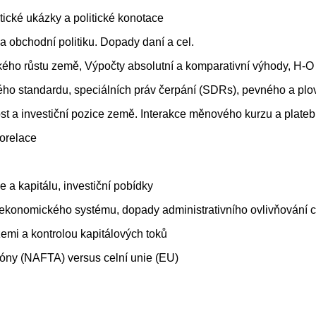
aktické ukázky a politické konotace
v na obchodní politiku. Dopady daní a cel.
ckého růstu země, Výpočty absolutní a komparativní výhody, H
atého standardu, speciálních práv čerpání (SDRs), pevného a p
st a investiční pozice země. Interakce měnového kurzu a plateb
korelace
a kapitálu, investiční pobídky
 ekonomického systému, dopady administrativního ovlivňování cen
zemi a kontrolou kapitálových toků
óny (NAFTA) versus celní unie (EU)