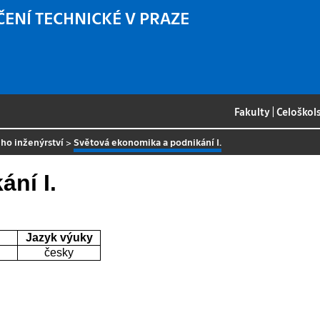
ČENÍ TECHNICKÉ V PRAZE
Fakulty
|
Celoškol
ho inženýrství
>
Světová ekonomika a podnikání I.
ní I.
Jazyk výuky
česky