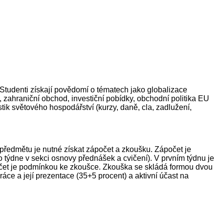
Studenti získají povědomí o tématech jako globalizace
ahraniční obchod, investiční pobídky, obchodní politika EU
ik světového hospodářství (kurzy, daně, cla, zadlužení,
předmětu je nutné získat zápočet a zkoušku. Zápočet je
 týdne v sekci osnovy přednášek a cvičení). V prvním týdnu je
počet je podmínkou ke zkoušce. Zkouška se skládá formou dvou
áce a její prezentace (35+5 procent) a aktivní účast na