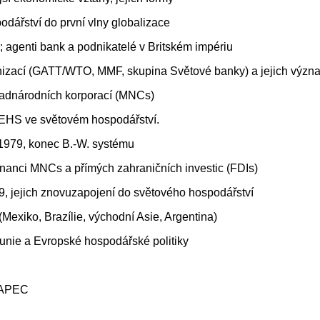
odářství do první vlny globalizace
e; agenti bank a podnikatelé v Britském impériu
anizací (GATT/WTO, MMF, skupina Světové banky) a jejich význ
nadnárodních korporací (MNCs)
 EHS ve světovém hospodářství.
1979, konec B.-W. systému
inanci MNCs a přímých zahraničních investic (FDIs)
9, jejich znovuzapojení do světového hospodářství
 (Mexiko, Brazílie, východní Asie, Argentina)
unie a Evropské hospodářské politiky
a APEC