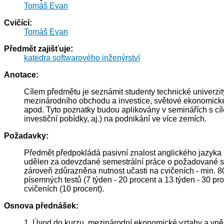
Tomáš Evan
Cvičící:
Tomáš Evan
Předmět zajišťuje:
katedra softwarového inženýrství
Anotace:
Cílem předmětu je seznámit studenty technické univerzi
mezinárodního obchodu a investice, světové ekonomické
apod. Tyto poznatky budou aplikovány v seminářích s cíl
investiční pobídky, aj.) na podnikání ve více zemích.
Požadavky:
Předmět předpokládá pasivní znalost anglického jazyka 
udělen za odevzdané semestrální práce o požadované stru
zároveň zdůrazněna nutnost učasti na cvičeních - min. 
písemných testů (7 týden - 20 procent a 13 týden - 30 pr
cvičeních (10 procent).
Osnova přednášek:
1. Úvod do kurzu, mezinárodní ekonomické vztahy a vněj