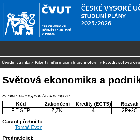
ČESKÉ VYSOKÉ U
STUDIJNÍ PLÁNY
2025/2026
Úvodní stránka
>
Fakulta informačních technologií
>
katedra softwarové
Světová ekonomika a podniká
Předmět není vypsán
Nerozvrhuje se
Kód
Zakončení
Kredity (ECTS)
Rozsah
FIT-SEP
Z,ZK
4
2P+2C
Garant předmětu:
Tomáš Evan
Přednášející: