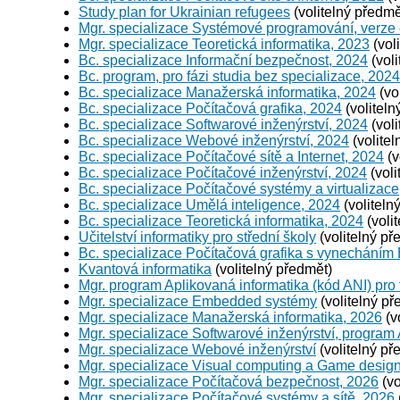
Study plan for Ukrainian refugees
(volitelný předmě
Mgr. specializace Systémové programování, verze
Mgr. specializace Teoretická informatika, 2023
(vol
Bc. specializace Informační bezpečnost, 2024
(voli
Bc. program, pro fázi studia bez specializace, 2024
Bc. specializace Manažerská informatika, 2024
(vo
Bc. specializace Počítačová grafika, 2024
(voliteln
Bc. specializace Softwarové inženýrství, 2024
(voli
Bc. specializace Webové inženýrství, 2024
(volitel
Bc. specializace Počítačové sítě a Internet, 2024
(v
Bc. specializace Počítačové inženýrství, 2024
(voli
Bc. specializace Počítačové systémy a virtualizace
Bc. specializace Umělá inteligence, 2024
(voliteln
Bc. specializace Teoretická informatika, 2024
(voli
Učitelství informatiky pro střední školy
(volitelný př
Bc. specializace Počítačová grafika s vynecháním
Kvantová informatika
(volitelný předmět)
Mgr. program Aplikovaná informatika (kód ANI) pro 
Mgr. specializace Embedded systémy
(volitelný př
Mgr. specializace Manažerská informatika, 2026
(v
Mgr. specializace Softwarové inženýrství, program
Mgr. specializace Webové inženýrství
(volitelný př
Mgr. specializace Visual computing a Game desig
Mgr. specializace Počítačová bezpečnost, 2026
(vo
Mgr. specializace Počítačové systémy a sítě, 2026