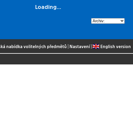
Loading...
ská nabídka volitelných předmětů
|
Nastavení
|
English version