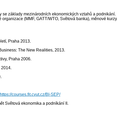
ty se základy mezinárodních ekonomických vztahů a podnikání. 
 organizace (MMF, GATT/WTO, Světová banka), měnové kurzy, z
letí, Praha 2013.
al Business: The New Realities, 2013.
tivy, Praha 2006.
 2014.
.
https://courses.fit.cvut.cz/BI-SEP/
ět Světová ekonomika a podníkání II.