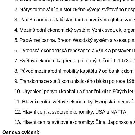
2. Nárys formování a historického vývoje světového hosp
3. Pax Britannica, zlatý standard a první vlna globalizac
4. Mezinárodní ekonomický systém: Vznik svět. ek. org
5. Pax Americanna, Breton Woodský systém a vzestup 
6. Evropská ekonomická renesance a vznik a postaveni
7. Světová ekonomika před a po ropných šocích 1973 a 
8. Původ mezinárodní mobility kapitálu ? od bank k dom
9. Transformace států komunistického bloku po roce 198
10. Urychlení pohybu kapitálu a finanční krize 90tých let
11. Hlavní centra světové ekonomiky: Evropská měnová 
12. Hlavní centra světové ekonomiky: USA a NAFTA
13. Hlavní centra světové ekonomiky: Čína, Japonsko 
Osnova cvičení: