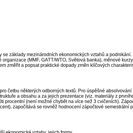
ty se základy mezinárodních ekonomických vztahů a podnikání. 
 organizace (MMF, GATT/WTO, Světová banka), měnové kurzy, z
em změřit a popsat praktické dopady změn klíčových charakterist
pro četbu některých odborných textů. Pro úspěšné absolvování 
ktuře a obsahu a za jejich prezentace (viz. materiály z prvního
80ti procentní (není možné chybět na více než 3 cvičeních). Zá
ocent), započítává se rovněž hodnocení zápočtové semestrální pr
ší ekonomické vztahy, jejich formy