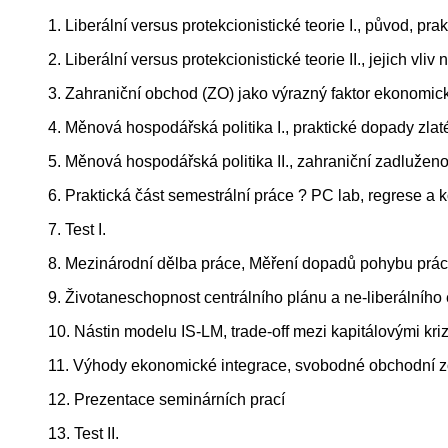
1. Liberální versus protekcionistické teorie I., původ, pr
2. Liberální versus protekcionistické teorie II., jejich vli
3. Zahraniční obchod (ZO) jako výrazný faktor ekonomi
4. Měnová hospodářská politika I., praktické dopady zl
5. Měnová hospodářská politika II., zahraniční zadluženo
6. Praktická část semestrální práce ? PC lab, regrese a 
7. Test I.
8. Mezinárodní dělba práce, Měření dopadů pohybu práce 
9. Životaneschopnost centrálního plánu a ne-liberálního
10. Nástin modelu IS-LM, trade-off mezi kapitálovými kri
11. Výhody ekonomické integrace, svobodné obchodní z
12. Prezentace seminárních prací
13. Test II.