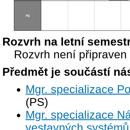
Jugoslávskýc
partyzánů 3
Pá
Rozvrh na letní semest
Rozvrh není připraven
Předmět je součástí nás
Mgr. specializace P
(PS)
Mgr. specializace N
vestavných systémů