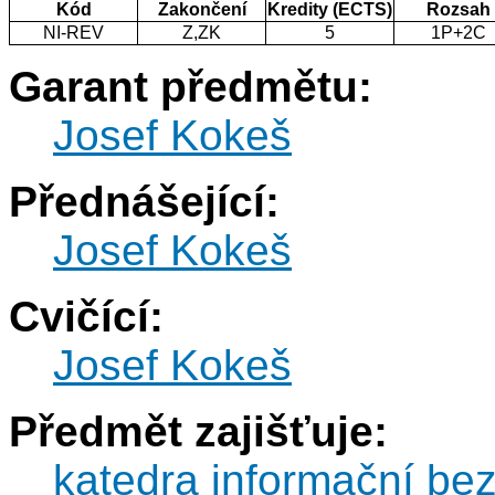
Kód
Zakončení
Kredity (ECTS)
Rozsah
NI-REV
Z,ZK
5
1P+2C
Garant předmětu:
Josef Kokeš
Přednášející:
Josef Kokeš
Cvičící:
Josef Kokeš
Předmět zajišťuje:
katedra informační be