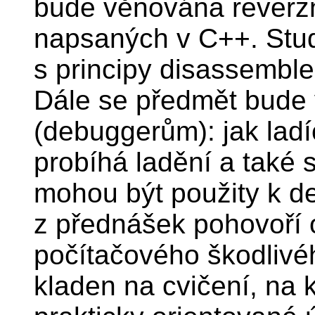
bude věnována reverzn
napsaných v C++. Stud
s principy disassembl
Dále se předmět bude 
(debuggerům): jak ladíc
probíhá ladění a také 
mohou být použity k de
z přednášek pohovoří 
počítačového škodlivé
kladen na cvičení, na k