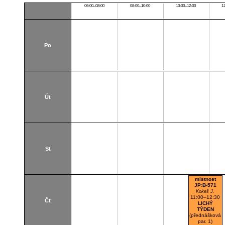
06:00–08:00
08:00–10:00
10:00–12:00
1
Po
Út
St
místnost
JP:B-571
Kokeš J.
11:00–12:30
Čt
LICHÝ
TÝDEN
(přednášková
par. 1)