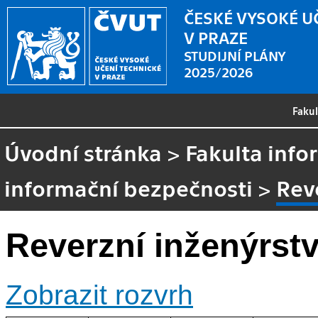
ČESKÉ VYSOKÉ U
V PRAZE
STUDIJNÍ PLÁNY
2025/2026
Faku
Úvodní stránka
>
Fakulta info
informační bezpečnosti
>
Rev
Reverzní inženýrstv
Zobrazit rozvrh