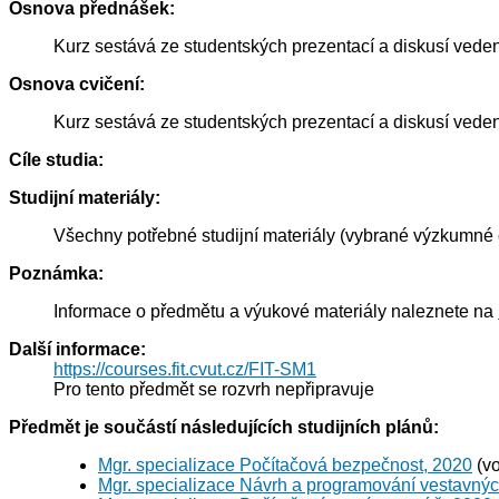
Osnova přednášek:
Kurz sestává ze studentských prezentací a diskusí vede
Osnova cvičení:
Kurz sestává ze studentských prezentací a diskusí vede
Cíle studia:
Studijní materiály:
Všechny potřebné studijní materiály (vybrané výzkumné č
Poznámka:
Informace o předmětu a výukové materiály naleznete na
Další informace:
https://courses.fit.cvut.cz/FIT-SM1
Pro tento předmět se rozvrh nepřipravuje
Předmět je součástí následujících studijních plánů:
Mgr. specializace Počítačová bezpečnost, 2020
(vo
Mgr. specializace Návrh a programování vestavný