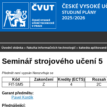
ČESKÉ VYSOKÉ U
STUDIJNÍ PLÁNY
2025/2026
Úvodní stránka
>
Fakulta informačních technologií
>
katedra aplikovan
Seminář strojového učení 5
Předmět není vypsán
Nerozvrhuje se
Kód
Zakončení
Kredity (ECTS)
Rozsah
FIT-SM5
Z
4
2C
Garant předmětu:
Pavel Kordík
Přednášející: