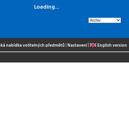
Loading...
ská nabídka volitelných předmětů
|
Nastavení
|
English version