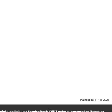
Platnost dat k 7. 8. 2026
mínky zasílejte na
ServiceDesk ČVUT
nebo na
spravcekos@cvut.cz