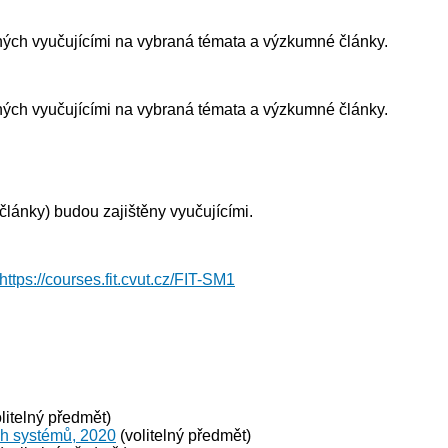
ných vyučujícími na vybraná témata a výzkumné články.
ných vyučujícími na vybraná témata a výzkumné články.
lánky) budou zajištěny vyučujícími.
https://courses.fit.cvut.cz/FIT-SM1
litelný předmět)
ch systémů, 2020
(volitelný předmět)