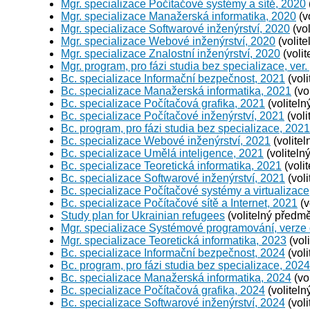
Mgr. specializace Počítačové systémy a sítě, 2020
Mgr. specializace Manažerská informatika, 2020
(v
Mgr. specializace Softwarové inženýrství, 2020
(vol
Mgr. specializace Webové inženýrství, 2020
(volite
Mgr. specializace Znalostní inženýrství, 2020
(volit
Mgr. program, pro fázi studia bez specializace, ver.
Bc. specializace Informační bezpečnost, 2021
(voli
Bc. specializace Manažerská informatika, 2021
(vo
Bc. specializace Počítačová grafika, 2021
(voliteln
Bc. specializace Počítačové inženýrství, 2021
(voli
Bc. program, pro fázi studia bez specializace, 2021
Bc. specializace Webové inženýrství, 2021
(volitel
Bc. specializace Umělá inteligence, 2021
(voliteln
Bc. specializace Teoretická informatika, 2021
(voli
Bc. specializace Softwarové inženýrství, 2021
(voli
Bc. specializace Počítačové systémy a virtualizace
Bc. specializace Počítačové sítě a Internet, 2021
(v
Study plan for Ukrainian refugees
(volitelný předmě
Mgr. specializace Systémové programování, verze
Mgr. specializace Teoretická informatika, 2023
(vol
Bc. specializace Informační bezpečnost, 2024
(voli
Bc. program, pro fázi studia bez specializace, 2024
Bc. specializace Manažerská informatika, 2024
(vo
Bc. specializace Počítačová grafika, 2024
(voliteln
Bc. specializace Softwarové inženýrství, 2024
(voli