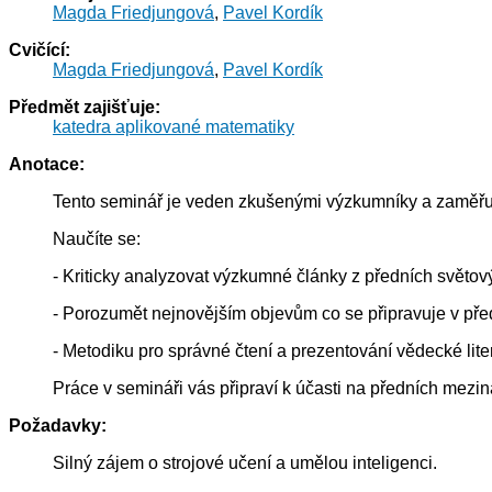
Magda Friedjungová
,
Pavel Kordík
Cvičící:
Magda Friedjungová
,
Pavel Kordík
Předmět zajišťuje:
katedra aplikované matematiky
Anotace:
Tento seminář je veden zkušenými výzkumníky a zaměřuj
Naučíte se:
- Kriticky analyzovat výzkumné články z předních světový
- Porozumět nejnovějším objevům co se připravuje v pře
- Metodiku pro správné čtení a prezentování vědecké liter
Práce v semináři vás připraví k účasti na předních mezin
Požadavky:
Silný zájem o strojové učení a umělou inteligenci.