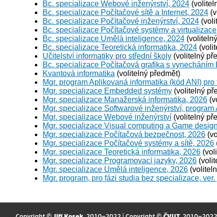
Bc. specializace Webové inženýrství, 2024
(volitel
Bc. specializace Počítačové sítě a Internet, 2024
(v
Bc. specializace Počítačové inženýrství, 2024
(voli
Bc. specializace Počítačové systémy a virtualizace
Bc. specializace Umělá inteligence, 2024
(voliteln
Bc. specializace Teoretická informatika, 2024
(voli
Učitelství informatiky pro střední školy
(volitelný př
Bc. specializace Počítačová grafika s vynecháním
Kvantová informatika
(volitelný předmět)
Mgr. program Aplikovaná informatika (kód ANI) pro 
Mgr. specializace Embedded systémy
(volitelný př
Mgr. specializace Manažerská informatika, 2026
(v
Mgr. specializace Softwarové inženýrství, program
Mgr. specializace Webové inženýrství
(volitelný př
Mgr. specializace Visual computing a Game desig
Mgr. specializace Počítačová bezpečnost, 2026
(vo
Mgr. specializace Počítačové systémy a sítě, 2026
Mgr. specializace Teoretická informatika, 2026
(vol
Mgr. specializace Programovací jazyky, 2026
(voli
Mgr. specializace Umělá inteligence, 2026
(volitel
Mgr. program, pro fázi studia bez specializace, ver.
Copyright ©
Jiří Kosek
, 2010–2022 | Copyright ©
ČVUT
, 2010–202