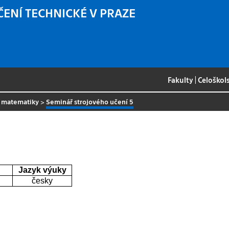
ČENÍ TECHNICKÉ V PRAZE
Fakulty
|
Celoškol
é matematiky
>
Seminář strojového učení 5
Jazyk výuky
česky