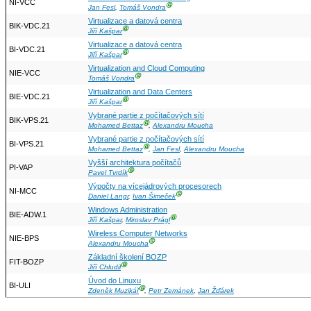
NI-VCC
Ⓖ
Jan Fesl
,
Tomáš Vondra
Virtualizace a datová centra
BIK-VDC.21
Ⓖ
Jiří Kašpar
Virtualizace a datová centra
BI-VDC.21
Ⓖ
Jiří Kašpar
Virtualization and Cloud Computing
NIE-VCC
Ⓖ
Tomáš Vondra
Virtualization and Data Centers
BIE-VDC.21
Ⓖ
Jiří Kašpar
Vybrané partie z počítačových sítí
BIK-VPS.21
Ⓖ
Mohamed Bettaz
,
Alexandru Moucha
Vybrané partie z počítačových sítí
BI-VPS.21
Ⓖ
Mohamed Bettaz
,
Jan Fesl
,
Alexandru Moucha
Vyšší architektura počítačů
PI-VAP
Ⓖ
Pavel Tvrdík
Výpočty na vícejádrových procesorech
NI-MCC
Ⓖ
Daniel Langr
,
Ivan Šimeček
Windows Administration
BIE-ADW.1
Ⓖ
Jiří Kašpar
,
Miroslav Prágl
Wireless Computer Networks
NIE-BPS
Ⓖ
Alexandru Moucha
Základní školení BOZP
FIT-BOZP
Ⓖ
Jiří Chludil
Úvod do Linuxu
BI-ULI
Ⓖ
Zdeněk Muzikář
,
Petr Zemánek
,
Jan Žďárek