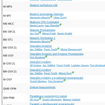
Moderní počítačové sítě
NI-MPS
Moderní technologie Internetu
NI-MTI
Ⓖ
Alexandru Moucha
,
Viktor Černý
Multicore CPU Computing
NIE-MCC
Ⓖ
Daniel Langr
,
Ivan Šimeček
Network Programming
BIE-SIP.21
Ⓖ
Jan Fesl
,
Michal Polák
,
Daniel Sedlák
Network Technology 1
BIE-ST1
Ⓖ
Alexandru Moucha
Operating Systems
BIE-OSY.21
Ⓖ
Jan Trdlička
,
Pavel Tvrdík
,
Michal Štepanovský
Operating Systems and Systems Programming
NIE-OSY
Ⓖ
Petr Zemánek
Operační systémy
BI-OSY.21
Jiří Kašpar
,
Jan Trdlička
,
Pavel Tvrdík
,
Ladislav Vagner
,
Petr Zemáne
Operační systémy
BIK-OSY.21
Ⓖ
Jan Trdlička
,
Pavel Tvrdík
,
Michal Šoch
Operační systémy a systémové programování
NI-OSY
Ⓖ
Tomáš Martinec
,
Petr Zemánek
Optical measurements
QNIE-OPM
Paralelizace numerických metod
QNI-PNM
Ⓖ
Jiří Fürst
,
Tomáš Oberhuber
,
Michael Valášek
Paralelní a distribuované programování