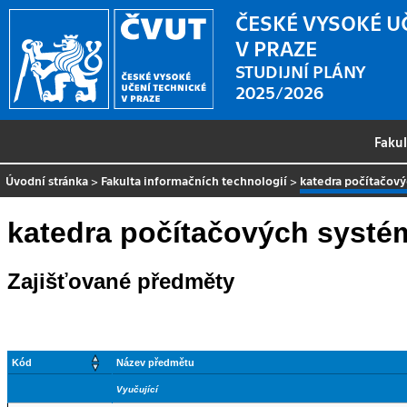
ČESKÉ VYSOKÉ U
V PRAZE
STUDIJNÍ PLÁNY
2025/2026
Faku
Úvodní stránka
>
Fakulta informačních technologií
>
katedra počítačov
katedra počítačových systé
Zajišťované předměty
Kód
Název předmětu
Vyučující