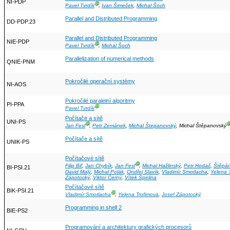
NI-PDP
Ⓖ
Pavel Tvrdík
,
Ivan Šimeček
,
Michal Šoch
Parallel and Distributed Programming
DD-PDP.23
Parallel and Distributed Programming
NIE-PDP
Ⓖ
Pavel Tvrdík
,
Michal Šoch
Parallelization of numerical methods
QNIE-PNM
Pokročilé operační systémy
NI-AOS
Pokročilé paralelní algoritmy
PI-PPA
Ⓖ
Pavel Tvrdík
Počítače a sítě
UNI-PS
Ⓖ
Jan Fesl
,
Petr Zemánek
,
Michal Štepanovský
, Michal Štěpanovský
Počítače a sítě
UNIK-PS
Počítačové sítě
Ⓖ
Filip Biľ
,
Jan Chybík
,
Jan Fesl
,
Michal Hažlinský
,
Petr Hodač
,
Štěpán
BI-PSI.21
David Malý
,
Michal Polák
,
Ondřej Slavík
,
Vladimír Smotlacha
,
Yelena 
Zápotocký
,
Viktor Černý
,
Vítek Špelina
Počítačové sítě
BIK-PSI.21
Ⓖ
Vladimír Smotlacha
,
Yelena Trofimova
,
Josef Zápotocký
Programming in shell 2
BIE-PS2
Programování a architektury grafických procesorů