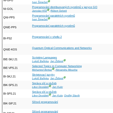
NI-GPU
Ⓖ
Ivan Šimeček
Programování distribuovaných systémů v jazyce GO
NI-GOL
Ⓖ
Jaroslav Kříž
,
Róbert Selvek
Programování paralelních systémů
QNI-PPS
Ⓖ
Ivan Šimeček
Programování paralelních systémů
QNIE-PPS
Programování v shellu 2
BI-PS2
Quantum Optical Communications and Networks
QNIE-KOS
Scripting Languages
BIE-SKJ.21
Ⓖ
Lukáš Bařinka
,
Jan Žďárek
Selected Topics in Computer Networking
BIE-VPS.21
Ⓖ
Mohamed Bettaz
,
Alexandru Moucha
Skriptovací jazyky
BI-SKJ.21
Ⓖ
Lukáš Bařinka
,
Jan Žďárek
Správa sítí a služeb
BIK-SPS.21
Ⓖ
Libor Dostálek
,
Jan Kubr
Správa sítí a služeb
BI-SPS.21
Ⓖ
Libor Dostálek
,
Jan Kubr
,
Ondřej Slavík
Síťové programování
BIK-SIP.21
Síťové programování