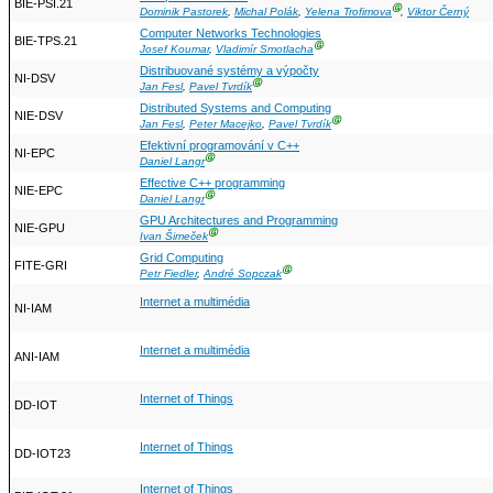
BIE-PSI.21
Ⓖ
Dominik Pastorek
,
Michal Polák
,
Yelena Trofimova
,
Viktor Černý
Computer Networks Technologies
BIE-TPS.21
Ⓖ
Josef Koumar
,
Vladimír Smotlacha
Distribuované systémy a výpočty
NI-DSV
Ⓖ
Jan Fesl
,
Pavel Tvrdík
Distributed Systems and Computing
NIE-DSV
Ⓖ
Jan Fesl
,
Peter Macejko
,
Pavel Tvrdík
Efektivní programování v C++
NI-EPC
Ⓖ
Daniel Langr
Effective C++ programming
NIE-EPC
Ⓖ
Daniel Langr
GPU Architectures and Programming
NIE-GPU
Ⓖ
Ivan Šimeček
Grid Computing
FITE-GRI
Ⓖ
Petr Fiedler
,
André Sopczak
Internet a multimédia
NI-IAM
Internet a multimédia
ANI-IAM
Internet of Things
DD-IOT
Internet of Things
DD-IOT23
Internet of Things