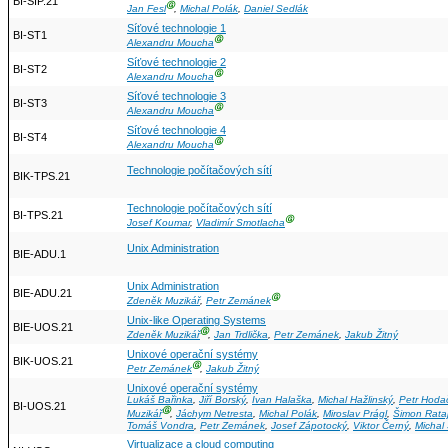
BI-SIP.21
Ⓖ
Jan Fesl
,
Michal Polák
,
Daniel Sedlák
Síťové technologie 1
BI-ST1
Ⓖ
Alexandru Moucha
Síťové technologie 2
BI-ST2
Ⓖ
Alexandru Moucha
Síťové technologie 3
BI-ST3
Ⓖ
Alexandru Moucha
Síťové technologie 4
BI-ST4
Ⓖ
Alexandru Moucha
Technologie počítačových sítí
BIK-TPS.21
Technologie počítačových sítí
BI-TPS.21
Ⓖ
Josef Koumar
,
Vladimír Smotlacha
Unix Administration
BIE-ADU.1
Unix Administration
BIE-ADU.21
Ⓖ
Zdeněk Muzikář
,
Petr Zemánek
Unix-like Operating Systems
BIE-UOS.21
Ⓖ
Zdeněk Muzikář
,
Jan Trdlička
,
Petr Zemánek
,
Jakub Žitný
Unixové operační systémy
BIK-UOS.21
Ⓖ
Petr Zemánek
,
Jakub Žitný
Unixové operační systémy
Lukáš Bařinka
,
Jiří Borský
,
Ivan Halaška
,
Michal Hažlinský
,
Petr Hoda
BI-UOS.21
Ⓖ
Muzikář
,
Jáchym Netresta
,
Michal Polák
,
Miroslav Prágl
,
Šimon Rata
Tomáš Vondra
,
Petr Zemánek
,
Josef Zápotocký
,
Viktor Černý
,
Michal
Virtualizace a cloud computing