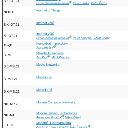
BIE-IOT.21
Ⓖ
Lenka Kosková Třísková
,
Pavel Tvrdík
,
Viktor Černý
Internet of Things
NI-IOT
Internet věcí
BIK-IOT.21
Internet věcí
BI-IOT.21
Ⓖ
Lenka Kosková Třísková
,
Peter Macejko
,
Viktor Černý
Komunikační protokoly
PI-KP
Ⓖ
Jan Janeček
Mikrotik technologie
BI-MIT
Ⓖ
Jan Fesl
,
Miloš Zelenka
Mobile Networks
BIE-MSI.21
Mobilní sítě
BI-MSI.21
Mobilní sítě
BIK-MSI.21
Modern Computer Networks
NIE-MPS
Modern Internet Technologies
NIE-MTI
Ⓖ
Alexandru Moucha
,
Viktor Černý
Moderní IT infrastruktura
FIT-ITI
Ⓖ
Jan Fesl
,
Tomáš Vondra
,
Ivan Šimeček