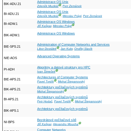
Administrace OS Unix
BIK-ADU.21
Ⓖ
Zdeněk Muzikář
,
Petr Zemánek
Administrace OS Unix
BI-ADU.21
Ⓖ
Zdeněk Muzikář
,
Miroslav Prágl
,
Petr Zemánek
Administrace OS Windows
BI-ADW.1
Ⓖ
Jiří Kašpar
,
Miroslav Prágl
Administrace OS Windows
BIK-ADW.1
Administration of Computer Networks and Services
BIE-SPS.21
Ⓖ
Libor Dostálek
,
Jan Kubr
,
Ondřej Slavík
Advanced Operating Systems
NIE-AOS
Algoritmy a datové struktury pro HPC
PI-ADH
Ⓖ
Ivan Šimeček
Architectures of Computer Systems
BIE-APS.21
Ⓖ
Pavel Tvrdík
,
Michal Štepanovský
Architektury počítačových systémů
BIK-APS.21
Ⓖ
Michal Štepanovský
Architektury počítačových systémů
BI-APS.21
Ⓖ
Petr Hodač
,
Pavel Tvrdík
,
Michal Štepanovský
Architektury počítačových systémů
BIK-APS.1
Bezdrátové počítačové sítě
NI-BPS
Ⓖ
Jiří Kašpar
,
Alexandru Moucha
Computer Networks