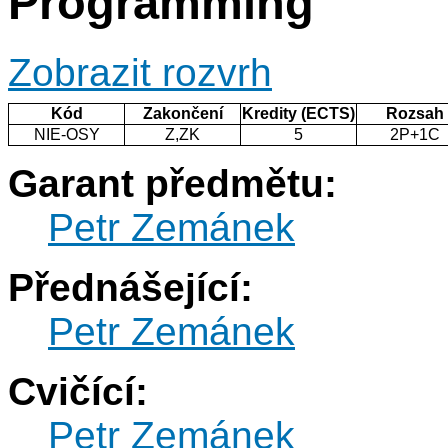
Programming
Zobrazit rozvrh
Kód
Zakončení
Kredity (ECTS)
Rozsah
NIE-OSY
Z,ZK
5
2P+1C
Garant předmětu:
Petr Zemánek
Přednášející:
Petr Zemánek
Cvičící:
Petr Zemánek