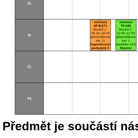
Út
místnost
místnost
JP:B-671
T9:345
Muzikář Z.
Muzikář Z.
09:15–10:45
11:00–12:30
St
(přednášková
(přednášková
par. 1)
par. 1
Jugoslávských
paralelka 101)
partyzánů 3
Dejvice
NBFIT BOU
ucebna
Čt
Pá
Předmět je součástí nás