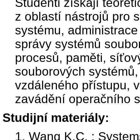
Studenti získají teoreti
z oblastí nástrojů pro 
systému, administrace
správy systémů soubo
procesů, paměti, síťov
souborových systémů,
vzdáleného přístupu, v
zavádění operačního 
Studijní materiály:
1. Wang K.C. : System