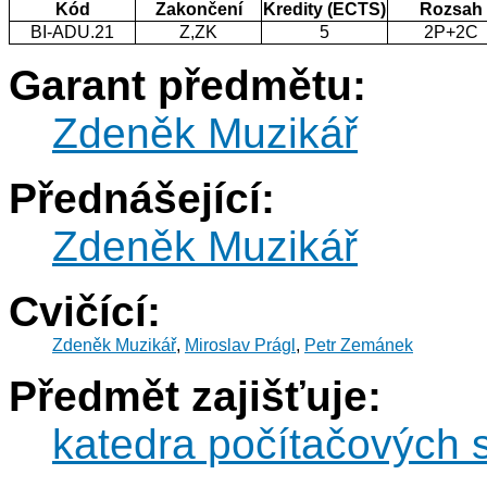
Kód
Zakončení
Kredity (ECTS)
Rozsah
BI-ADU.21
Z,ZK
5
2P+2C
Garant předmětu:
Zdeněk Muzikář
Přednášející:
Zdeněk Muzikář
Cvičící:
Zdeněk Muzikář
,
Miroslav Prágl
,
Petr Zemánek
Předmět zajišťuje:
katedra počítačových 