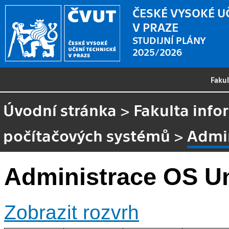
ČESKÉ VYSOKÉ U
V PRAZE
STUDIJNÍ PLÁNY
2025/2026
Faku
Úvodní stránka
>
Fakulta info
počítačových systémů
>
Admin
Administrace OS U
Zobrazit rozvrh