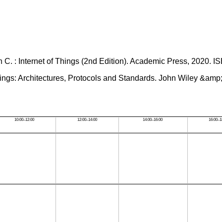
gan C. : Internet of Things (2nd Edition). Academic Press, 2020.
 of Things: Architectures, Protocols and Standards. John Wiley &
10:00–12:00
12:00–14:00
14:00–16:00
16:00–1