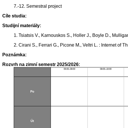
7.-12. Semestral project
Cíle studia:
Studijní materiály:
1. Tsiatsis V., Karnouskos S., Holler J., Boyle D., Mulli
2. Cirani S., Ferrari G., Picone M., Veltri L. : Internet
Poznámka:
Rozvrh na zimní semestr 2025/2026:
06:00–08:00
08:00–10:00
Po
Út