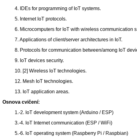
4. IDEs for programming of IoT systems.
5. Internet IoT protocols.
6. Microcomputers for IoT with wireless communication s
7. Applications of client/server architectures in IoT.
8. Protocols for communication between/among IoT devi
9. IoT devices security.
10. [2] Wireless IoT technologies.
12. Mesh IoT technologies.
13. IoT application areas.
Osnova cvičení:
1.-2. IoT development system (Arduino / ESP)
3.-4. IoT Internet communication (ESP / WiFi)
5.-6. IoT operating system (Raspberry Pi / Raspbian)