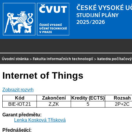
ČESKÉ VYSOKÉ U
STUDIJNÍ PLÁNY
2025/2026
Úvodní stránka
>
Fakulta informačních technologií
>
katedra počítačov
Internet of Things
Zobrazit rozvrh
Kód
Zakončení
Kredity (ECTS)
Rozsah
BIE-IOT.21
Z,ZK
5
2P+2C
Garant předmětu:
Lenka Kosková Třísková
Přednášející: