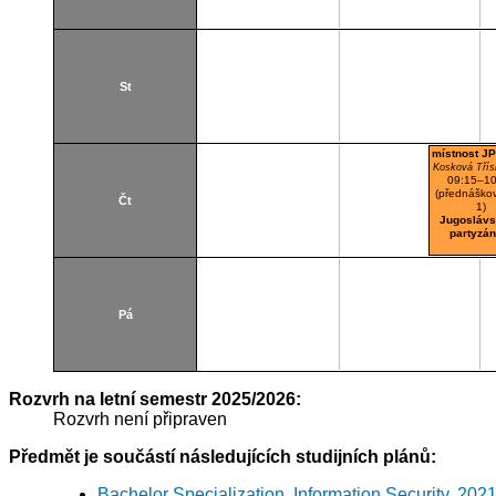
St
místnost JP
Kosková Třís
09:15–10
(přednáškov
Čt
1)
Jugosláv
partyzán
Pá
Rozvrh na letní semestr 2025/2026:
Rozvrh není připraven
Předmět je součástí následujících studijních plánů:
Bachelor Specialization, Information Security, 202