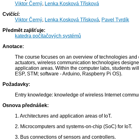
Viktor Černý
,
Lenka Kosková Třísková
Cvičící:
Viktor Černý
,
Lenka Kosková Třísková
,
Pavel Tvrdík
Předmět zajišťuje:
katedra počítačových systémů
Anotace:
The course focuses on an overview of technologies and de
actuators, wireless communication technologies designed 
application areas. Within the computer labs, students 
ESP, STM; software - Arduino, Raspberry Pi OS).
Požadavky:
Entry knowledge: knowledge of wireless Internet commu
Osnova přednášek:
1. Architectures and application areas of IoT.
2. Microcomputers and systems-on-chip (SoC) for IoT.
3. Bus connections of sensors and controllers.