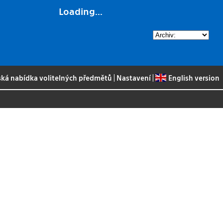
Loading...
ská nabídka volitelných předmětů
|
Nastavení
|
English version