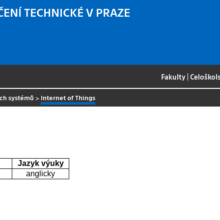
ČENÍ TECHNICKÉ V PRAZE
Fakulty
|
Celoškol
ých systémů
>
Internet of Things
Jazyk výuky
anglicky