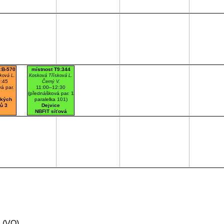
:B-570
místnost T9:344
ková L.
Kosková Třísková L.
:45
Černý V.
á par.
11:00–12:30
(přednášková par. 1
ských
paralelka 101)
ů 3
Dejvice
NBFIT síťová
učebna
1
(VO)