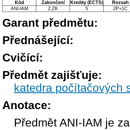
Kód
Zakončení
Kredity (ECTS)
Rozsah
ANI-IAM
Z,ZK
5
2P+1C
Garant předmětu:
Přednášející:
Cvičící:
Předmět zajišťuje:
katedra počítačových 
Anotace:
Předmět ANI-IAM je za