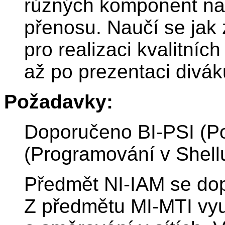
různých komponent na 
přenosu. Naučí se jak z
pro realizaci kvalitní
až po prezentaci divá
Požadavky:
Doporučeno BI-PSI (Po
(Programování v Shellu
Předmět NI-IAM se do
Z předmětu MI-MTI využ