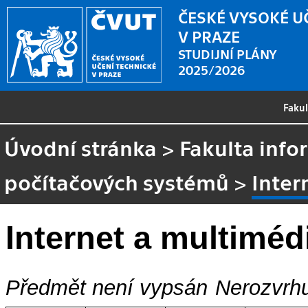
ČESKÉ VYSOKÉ U
V PRAZE
STUDIJNÍ PLÁNY
2025/2026
Faku
Úvodní stránka
>
Fakulta info
počítačových systémů
>
Inter
Internet a multiméd
Předmět není vypsán
Nerozvrhu