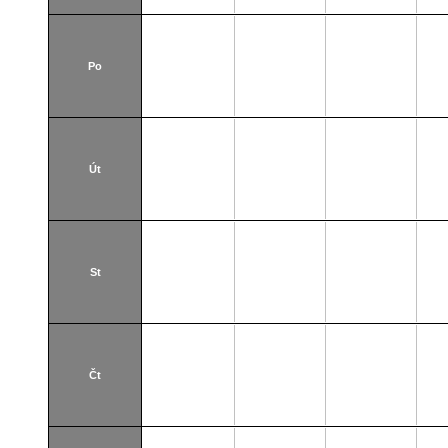
Po
Út
St
Čt