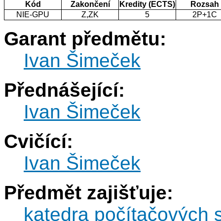
Kód
Zakončení
Kredity (ECTS)
Rozsah
NIE-GPU
Z,ZK
5
2P+1C
Garant předmětu:
Ivan Šimeček
Přednášející:
Ivan Šimeček
Cvičící:
Ivan Šimeček
Předmět zajišťuje:
katedra počítačových 