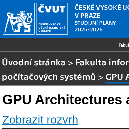
ČESKÉ VYSOKÉ U
V PRAZE
STUDIJNÍ PLÁNY
2025/2026
Faku
Úvodní stránka
>
Fakulta info
počítačových systémů
>
GPU 
GPU Architectures
Zobrazit rozvrh