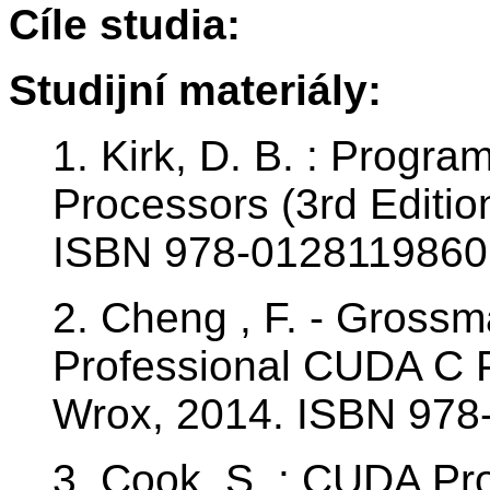
Cíle studia:
Studijní materiály:
1. Kirk, D. B. : Progra
Processors (3rd Editi
ISBN 978-0128119860
2. Cheng , F. - Grossm
Professional CUDA C P
Wrox, 2014. ISBN 978
3. Cook, S. : CUDA P