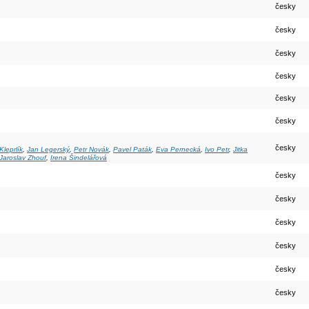
česky
česky
česky
česky
česky
česky
česky
leprlík
,
Jan Legerský
,
Petr Novák
,
Pavel Paták
,
Eva Pernecká
,
Ivo Petr
,
Jitka
Jaroslav Zhouf
,
Irena Šindelářová
česky
česky
česky
česky
česky
česky