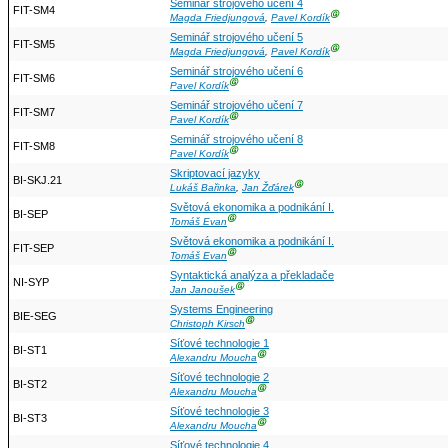
Seminář strojového učení 4
FIT-SM4
Ⓖ
Magda Friedjungová
,
Pavel Kordík
Seminář strojového učení 5
FIT-SM5
Ⓖ
Magda Friedjungová
,
Pavel Kordík
Seminář strojového učení 6
FIT-SM6
Ⓖ
Pavel Kordík
Seminář strojového učení 7
FIT-SM7
Ⓖ
Pavel Kordík
Seminář strojového učení 8
FIT-SM8
Ⓖ
Pavel Kordík
Skriptovací jazyky
BI-SKJ.21
Ⓖ
Lukáš Bařinka
,
Jan Žďárek
Světová ekonomika a podnikání I.
BI-SEP
Ⓖ
Tomáš Evan
Světová ekonomika a podnikání I.
FIT-SEP
Ⓖ
Tomáš Evan
Syntaktická analýza a překladače
NI-SYP
Ⓖ
Jan Janoušek
Systems Engineering
BIE-SEG
Ⓖ
Christoph Kirsch
Síťové technologie 1
BI-ST1
Ⓖ
Alexandru Moucha
Síťové technologie 2
BI-ST2
Ⓖ
Alexandru Moucha
Síťové technologie 3
BI-ST3
Ⓖ
Alexandru Moucha
Síťové technologie 4