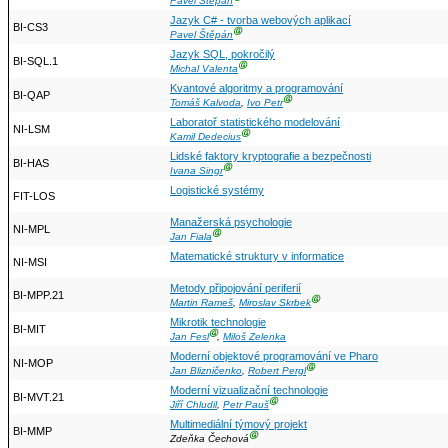
Pavel Štěpán
Jazyk C# - tvorba webových aplikací
BI-CS3
Ⓖ
Pavel Štěpán
Jazyk SQL, pokročilý
BI-SQL.1
Ⓖ
Michal Valenta
Kvantové algoritmy a programování
BI-QAP
Ⓖ
Tomáš Kalvoda
,
Ivo Petr
Laboratoř statistického modelování
NI-LSM
Ⓖ
Kamil Dedecius
Lidské faktory kryptografie a bezpečnosti
BI-HAS
Ⓖ
Ivana Singr
Logistické systémy
FIT-LOS
Manažerská psychologie
NI-MPL
Ⓖ
Jan Fiala
Matematické struktury v informatice
NI-MSI
Metody připojování periferií
BI-MPP.21
Ⓖ
Martin Rameš
,
Miroslav Skrbek
Mikrotik technologie
BI-MIT
Ⓖ
Jan Fesl
,
Miloš Zelenka
Moderní objektové programování ve Pharo
NI-MOP
Ⓖ
Jan Blizničenko
,
Robert Pergl
Moderní vizualizační technologie
BI-MVT.21
Ⓖ
Jiří Chludil
,
Petr Pauš
Multimediální týmový projekt
BI-MMP
Ⓖ
Zdeňka Čechová