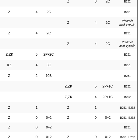
Z
3
2C
B252
Z
4
2C
B251
Předmět
Z
4
2C
není vypsán
Z
4
2C
B251
Předmět
Z
4
2C
není vypsán
Z,ZK
5
2P+2C
B251
KZ
4
3C
B251
Z
2
10B
B251
Z,ZK
5
2P+1C
B252
Z,ZK
4
2P+1C
B252
Z
1
Z
1
B251, B252
Z
0
0+2
Z
0
0+2
B251, B252
Z
0
0+2
B251
Z
0
0+2
Z
0
0+2
B251, B252