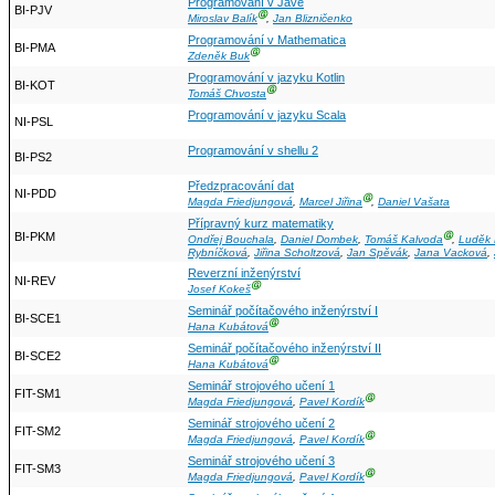
Programování v Javě
BI-PJV
Ⓖ
Miroslav Balík
,
Jan Blizničenko
Programování v Mathematica
BI-PMA
Ⓖ
Zdeněk Buk
Programování v jazyku Kotlin
BI-KOT
Ⓖ
Tomáš Chvosta
Programování v jazyku Scala
NI-PSL
Programování v shellu 2
BI-PS2
Předzpracování dat
NI-PDD
Ⓖ
Magda Friedjungová
,
Marcel Jiřina
,
Daniel Vašata
Přípravný kurz matematiky
BI-PKM
Ⓖ
Ondřej Bouchala
,
Daniel Dombek
,
Tomáš Kalvoda
,
Luděk K
Rybníčková
,
Jiřina Scholtzová
,
Jan Spěvák
,
Jana Vacková
,
Reverzní inženýrství
NI-REV
Ⓖ
Josef Kokeš
Seminář počítačového inženýrství I
BI-SCE1
Ⓖ
Hana Kubátová
Seminář počítačového inženýrství II
BI-SCE2
Ⓖ
Hana Kubátová
Seminář strojového učení 1
FIT-SM1
Ⓖ
Magda Friedjungová
,
Pavel Kordík
Seminář strojového učení 2
FIT-SM2
Ⓖ
Magda Friedjungová
,
Pavel Kordík
Seminář strojového učení 3
FIT-SM3
Ⓖ
Magda Friedjungová
,
Pavel Kordík