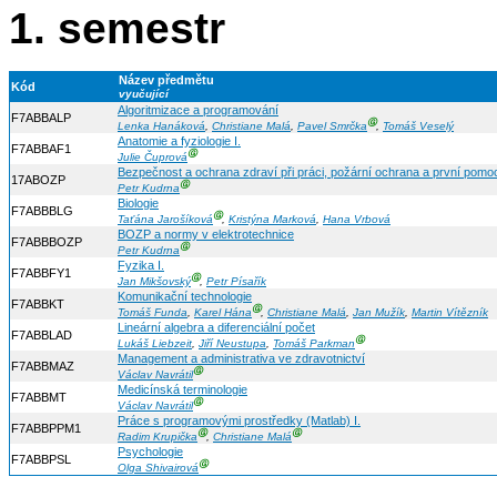
1. semestr
Název předmětu
Kód
vyučující
Algoritmizace a programování
F7ABBALP
Ⓖ
Lenka Hanáková
,
Christiane Malá
,
Pavel Smrčka
,
Tomáš Veselý
Anatomie a fyziologie I.
F7ABBAF1
Ⓖ
Julie Čuprová
Bezpečnost a ochrana zdraví při práci, požární ochrana a první pomo
17ABOZP
Ⓖ
Petr Kudrna
Biologie
F7ABBBLG
Ⓖ
Taťána Jarošíková
,
Kristýna Marková
,
Hana Vrbová
BOZP a normy v elektrotechnice
F7ABBBOZP
Ⓖ
Petr Kudrna
Fyzika I.
F7ABBFY1
Ⓖ
Jan Mikšovský
,
Petr Písařík
Komunikační technologie
F7ABBKT
Ⓖ
Tomáš Funda
,
Karel Hána
,
Christiane Malá
,
Jan Mužík
,
Martin Vítězník
Lineární algebra a diferenciální počet
F7ABBLAD
Ⓖ
Lukáš Liebzeit
,
Jiří Neustupa
,
Tomáš Parkman
Management a administrativa ve zdravotnictví
F7ABBMAZ
Ⓖ
Václav Navrátil
Medicínská terminologie
F7ABBMT
Ⓖ
Václav Navrátil
Práce s programovými prostředky (Matlab) I.
F7ABBPPM1
Ⓖ
Ⓖ
Radim Krupička
,
Christiane Malá
Psychologie
F7ABBPSL
Ⓖ
Olga Shivairová