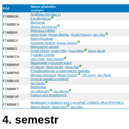
Název předmětu
Kód
vyučující
Angličtina IIIA (část 1)
F7ABBA3A
Ⓖ
Eva Motyčková
Biochemie
F7ABBBCH
Ⓖ
Martina Turchichová
Elektrická měřění
F7ABBEM
Ⓖ
Jakub Kollár
,
Roman Matějka
,
Tomáš Pokorný
,
Jan Vrba
Elektrofyziologie
F7ABBELF
Ⓖ
Anastasia Sedova
,
Ksenia Sedova
Elektronické obvody
F7ABBEO
Ⓖ
Tomáš Dřížďal
,
Ondřej Fišer
,
Pavel Máša
,
Marek Novák
Fyzikální chemie
F7ABBFCH
Ⓖ
Libor Holík
,
Karel Roubík
Metodologie výzkumné práce
F7ABBMVP
Ⓖ
Vít Hlaváč
,
Marek Novák
,
Jakub Ráfl
Pravděpodobnost a matematická statistika
F7ABBPMS
Ⓖ
Michaela Mrázková
,
Marek Piorecký
,
Filip Černý
,
Jan Štrobl
Úvod do signálů a systémů
F7ABBUSS
Ⓖ
Jan Kauler
Biofotonika
F7ABBBFT
Ⓖ
Ⓖ
Jan Mikšovský
,
Jan Remsa
Funkce více proměnných
F7ABBFVP
Modelování fyzikálních jevů v prostředí COMSOL MULTIPHYSICS
F7ABBMFJ
Ⓖ
Matouš Brunát
,
David Vrba
,
Jan Vrba
4. semestr