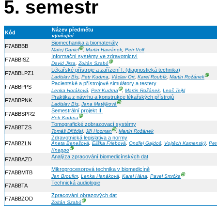
5. semestr
Název předmětu
Kód
vyučující
Biomechanika a biomateriály
F7ABBBB
Ⓖ
Matej Daniel
,
Martin Havránek
,
Petr Volf
Informační systémy ve zdravotnictví
F7ABBISZ
Ⓖ
David Jirsa
,
Zoltán Szabó
Lékařské přístroje a zařízení I. (diagnostická technika)
F7ABBLPZ1
Ⓖ
Ladislav Bís
,
Petr Kudrna
,
Václav Ort
,
Karel Roubík
,
Martin Rožánek
Pacientské a přístrojové simulátory a testery
F7ABBPPS
Ⓖ
Lenka Horáková
,
Petr Kudrna
,
Martin Rožánek
,
Leoš Tejkl
Praktika z návrhu a konstrukce lékařských přístrojů
F7ABBPNK
Ⓖ
Ladislav Bís
,
Jana Matějková
Semestrální projekt II.
F7ABBSPR2
Ⓖ
Petr Kudrna
Tomografické zobrazovací systémy
F7ABBTZS
Ⓖ
Tomáš Dřížďal
,
Jiří Hozman
,
Martin Rožánek
Zdravotnická legislativa a normy
F7ABBZLN
Aneta Benešová
,
Eliška Friebová
,
Ondřej Gajdoš
,
Vojtěch Kamenský
,
Pet
Ⓖ
Kneppo
Analýza zpracování biomedicínských dat
F7ABBAZD
Mikroprocesorová technika v biomedicíně
F7ABBMTB
Ⓖ
Jan Broulím
,
Lenka Hanáková
,
Karel Hána
,
Pavel Smrčka
Technická audiologie
F7ABBTA
Zpracování obrazových dat
F7ABBZOD
Ⓖ
Zoltán Szabó