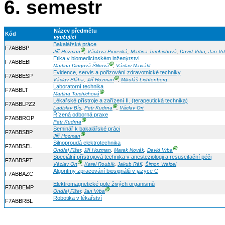
6. semestr
Název předmětu
Kód
vyučující
Bakalářská práce
F7ABBBP
Ⓖ
Jiří Hozman
,
Václava Piorecká
,
Martina Turchichová
,
David Vrba
,
Jan Vr
Etika v biomedicínském inženýrství
F7ABBEBI
Ⓖ
Martina Dingová Šliková
,
Václav Navrátil
Evidence, servis a pořizování zdravotnické techniky
F7ABBESP
Ⓖ
Václav Bláha
,
Jiří Hozman
,
Mikuláš Lichtenberg
Laboratorní technika
F7ABBLT
Ⓖ
Martina Turchichová
Lékařské přístroje a zařízení II. (terapeutická technika)
F7ABBLPZ2
Ⓖ
Ladislav Bís
,
Petr Kudrna
,
Václav Ort
Řízená odborná praxe
F7ABBROP
Ⓖ
Petr Kudrna
Seminář k bakalářské práci
F7ABBSBP
Ⓖ
Jiří Hozman
Silnoproudá elektrotechnika
F7ABBSEL
Ⓖ
Ondřej Fišer
,
Jiří Hozman
,
Marek Novák
,
David Vrba
Speciální přístrojová technika v anesteziologii a resuscitační péči
F7ABBSPT
Ⓖ
Václav Ort
,
Karel Roubík
,
Jakub Ráfl
,
Šimon Walzel
Algoritmy zpracování biosignálů v jazyce C
F7ABBAZC
Elektromagnetické pole živých organismů
F7ABBEMP
Ⓖ
Ondřej Fišer
,
Jan Vrba
Robotika v lékařství
F7ABBRBL