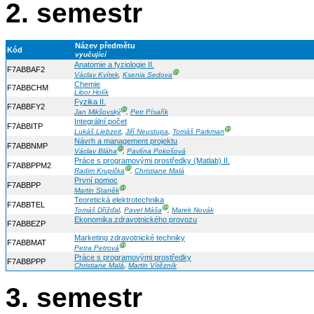
2. semestr
Název předmětu
Kód
vyučující
Anatomie a fyziologie II.
F7ABBAF2
Ⓖ
Václav Kvítek
,
Ksenia Sedova
Chemie
F7ABBCHM
Libor Holík
Fyzika II.
F7ABBFY2
Ⓖ
Jan Mikšovský
,
Petr Písařík
Integrální počet
F7ABBITP
Ⓖ
Lukáš Liebzeit
,
Jiří Neustupa
,
Tomáš Parkman
Návrh a management projektu
F7ABBNMP
Ⓖ
Václav Bláha
,
Pavlína Pokošová
Práce s programovými prostředky (Matlab) II.
F7ABBPPM2
Ⓖ
Radim Krupička
,
Christiane Malá
První pomoc
F7ABBPP
Ⓖ
Martin Staněk
Teoretická elektrotechnika
F7ABBTEL
Ⓖ
Tomáš Dřížďal
,
Pavel Máša
,
Marek Novák
Ekonomika zdravotnického provozu
F7ABBEZP
Marketing zdravotnické techniky
F7ABBMAT
Ⓖ
Petra Petrová
Práce s programovými prostředky
F7ABBPPP
Christiane Malá
,
Martin Vítězník
3. semestr