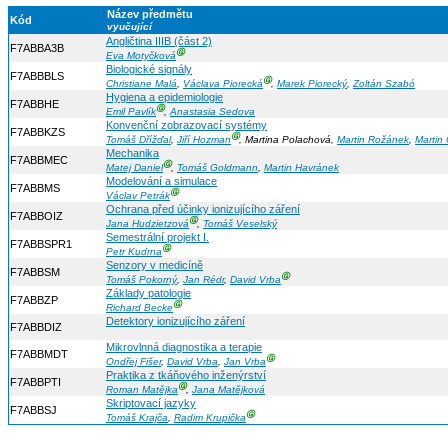
Název předmětu
Kód
vyučující
Angličtina IIIB (část 2)
F7ABBA3B
Ⓖ
Eva Motyčková
Biologické signály
F7ABBBLS
Ⓖ
Christiane Malá
,
Václava Piorecká
,
Marek Piorecký
,
Zoltán Szabó
Hygiena a epidemiologie
F7ABBHE
Ⓖ
Emil Pavlík
,
Anastasia Sedova
Konvenční zobrazovací systémy
F7ABBKZS
Ⓖ
Tomáš Dřížďal
,
Jiří Hozman
, Martina Polachová,
Martin Rožánek
,
Martin
Mechanika
F7ABBMEC
Ⓖ
Matej Daniel
,
Tomáš Goldmann
,
Martin Havránek
Modelování a simulace
F7ABBMS
Ⓖ
Václav Petrák
Ochrana před účinky ionizujícího záření
F7ABBOIZ
Ⓖ
Jana Hudzietzová
,
Tomáš Veselský
Semestrální projekt I.
F7ABBSPR1
Ⓖ
Petr Kudrna
Senzory v medicíně
F7ABBSM
Ⓖ
Tomáš Pokorný
,
Jan Rédr
,
David Vrba
Základy patologie
F7ABBZP
Ⓖ
Richard Becke
Detektory ionizujícího záření
F7ABBDIZ
Mikrovlnná diagnostika a terapie
F7ABBMDT
Ⓖ
Ondřej Fišer
,
David Vrba
,
Jan Vrba
Praktika z tkáňového inženýrství
F7ABBPTI
Ⓖ
Roman Matějka
,
Jana Matějková
Skriptovací jazyky
F7ABBSJ
Ⓖ
Tomáš Krajča
,
Radim Krupička