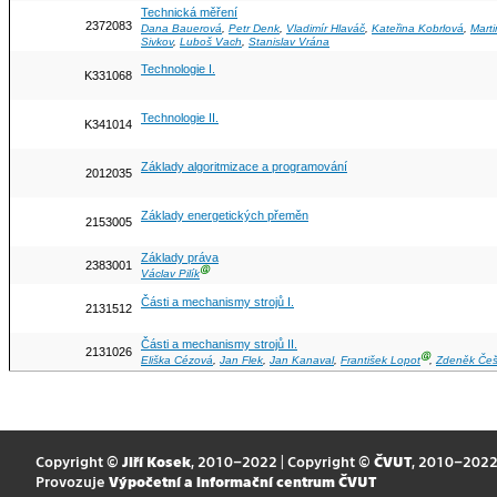
Technická měření
2372083
Dana Bauerová
,
Petr Denk
,
Vladimír Hlaváč
,
Kateřina Kobrlová
,
Mart
Sivkov
,
Luboš Vach
,
Stanislav Vrána
Technologie I.
K331068
Technologie II.
K341014
Základy algoritmizace a programování
2012035
Základy energetických přeměn
2153005
Základy práva
2383001
Ⓖ
Václav Pilík
Části a mechanismy strojů I.
2131512
Části a mechanismy strojů II.
2131026
Ⓖ
Eliška Cézová
,
Jan Flek
,
Jan Kanaval
,
František Lopot
,
Zdeněk Češ
Copyright ©
Jiří Kosek
, 2010–2022 | Copyright ©
ČVUT
, 2010–202
Provozuje
Výpočetní a informační centrum ČVUT