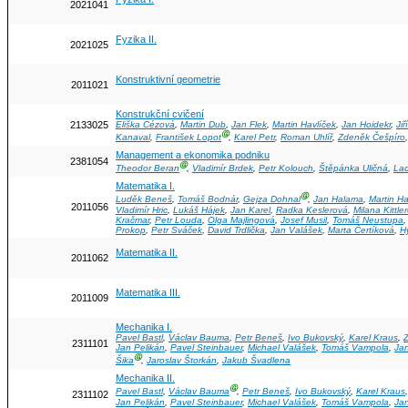
2021041
Fyzika II.
2021025
Konstruktivní geometrie
2011021
Konstrukční cvičení
2133025
Eliška Cézová
,
Martin Dub
,
Jan Flek
,
Martin Havlíček
,
Jan Hoidekr
,
Ji
Ⓖ
Kanaval
,
František Lopot
,
Karel Petr
,
Roman Uhlíř
,
Zdeněk Češpíro
Management a ekonomika podniku
2381054
Ⓖ
Theodor Beran
,
Vladimír Brdek
,
Petr Kolouch
,
Štěpánka Uličná
,
Lad
Matematika I.
Ⓖ
Luděk Beneš
,
Tomáš Bodnár
,
Gejza Dohnal
,
Jan Halama
,
Martin H
2011056
Vladimír Hric
,
Lukáš Hájek
,
Jan Karel
,
Radka Keslerová
,
Milana Kittle
Kračmar
,
Petr Louda
,
Olga Majlingová
,
Josef Musil
,
Tomáš Neustupa
Prokop
,
Petr Sváček
,
David Trdlička
,
Jan Valášek
,
Marta Čertíková
,
H
Matematika II.
2011062
Matematika III.
2011009
Mechanika I.
Pavel Bastl
,
Václav Bauma
,
Petr Beneš
,
Ivo Bukovský
,
Karel Kraus
,
2311101
Jan Pelikán
,
Pavel Steinbauer
,
Michael Valášek
,
Tomáš Vampola
,
Jan
Ⓖ
Šika
,
Jaroslav Štorkán
,
Jakub Švadlena
Mechanika II.
Ⓖ
Pavel Bastl
,
Václav Bauma
,
Petr Beneš
,
Ivo Bukovský
,
Karel Kraus
2311102
Jan Pelikán
,
Pavel Steinbauer
,
Michael Valášek
,
Tomáš Vampola
,
Jan