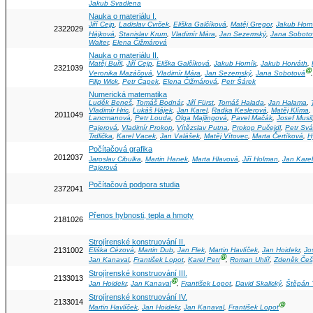
Jakub Švadlena
Nauka o materiálu I.
Jiří Cejp
,
Ladislav Cvrček
,
Eliška Galčíková
,
Matěj Gregor
,
Jakub Horn
2322029
Hájková
,
Stanislav Krum
,
Vladimír Mára
,
Jan Sezemský
,
Jana Soboto
Walter
,
Elena Čižmárová
Nauka o materiálu II.
Matěj Buřil
,
Jiří Cejp
,
Eliška Galčíková
,
Jakub Horník
,
Jakub Horváth
,
2321039
Ⓖ
Veronika Mazáčová
,
Vladimír Mára
,
Jan Sezemský
,
Jana Sobotová
Filip Wick
,
Petr Čapek
,
Elena Čižmárová
,
Petr Šárek
Numerická matematika
Luděk Beneš
,
Tomáš Bodnár
,
Jiří Fürst
,
Tomáš Halada
,
Jan Halama
,
Vladimír Hric
,
Lukáš Hájek
,
Jan Karel
,
Radka Keslerová
,
Matěj Klíma
,
2011049
Lancmanová
,
Petr Louda
,
Olga Majlingová
,
Pavel Mačák
,
Josef Musil
Pajerová
,
Vladimír Prokop
,
Vítězslav Putna
,
Prokop Pučejdl
,
Petr Sv
Trdlička
,
Karel Vacek
,
Jan Valášek
,
Matěj Vítovec
,
Marta Čertíková
,
H
Počítačová grafika
2012037
Jaroslav Cibulka
,
Martin Hanek
,
Marta Hlavová
,
Jiří Holman
,
Jan Karel
Pajerová
Počítačová podpora studia
2372041
Přenos hybnosti, tepla a hmoty
2181026
Strojírenské konstruování II.
2131002
Eliška Cézová
,
Martin Dub
,
Jan Flek
,
Martin Havlíček
,
Jan Hoidekr
,
Jo
Ⓖ
Jan Kanaval
,
František Lopot
,
Karel Petr
,
Roman Uhlíř
,
Zdeněk Češ
Strojírenské konstruování III.
2133013
Ⓖ
Jan Hoidekr
,
Jan Kanaval
,
František Lopot
,
David Skalický
,
Štěpán 
Strojírenské konstruování IV.
2133014
Ⓖ
Martin Havlíček
,
Jan Hoidekr
,
Jan Kanaval
,
František Lopot