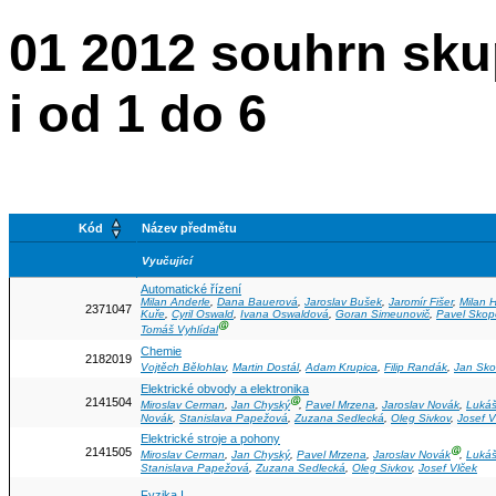
01 2012 souhrn sk
i od 1 do 6
Kód
Název předmětu
Vyučující
Automatické řízení
Milan Anderle
,
Dana Bauerová
,
Jaroslav Bušek
,
Jaromír Fišer
,
Milan H
2371047
Kuře
,
Cyril Oswald
,
Ivana Oswaldová
,
Goran Simeunovič
,
Pavel Skop
Ⓖ
Tomáš Vyhlídal
Chemie
2182019
Vojtěch Bělohlav
,
Martin Dostál
,
Adam Krupica
,
Filip Randák
,
Jan Sko
Elektrické obvody a elektronika
2141504
Ⓖ
Miroslav Cerman
,
Jan Chyský
,
Pavel Mrzena
,
Jaroslav Novák
,
Luká
Novák
,
Stanislava Papežová
,
Zuzana Sedlecká
,
Oleg Sivkov
,
Josef V
Elektrické stroje a pohony
2141505
Ⓖ
Miroslav Cerman
,
Jan Chyský
,
Pavel Mrzena
,
Jaroslav Novák
,
Luká
Stanislava Papežová
,
Zuzana Sedlecká
,
Oleg Sivkov
,
Josef Vlček
Fyzika I.