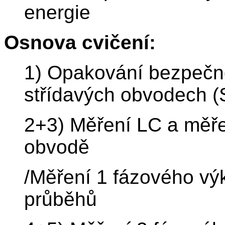
energie
Osnova cvičení:
1) Opakování bezpečno
střídavých obvodech (
2+3) Měření LC a měřen
obvodě
/Měření 1 fázového vý
průběhů