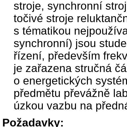
stroje, synchronní stro
točivé stroje reluktan
s tématikou nejpoužíva
synchronní) jsou stude
řízení, především fre
je zařazena stručná čá
o energetických systé
předmětu převážně labo
úzkou vazbu na předná
Požadavky: