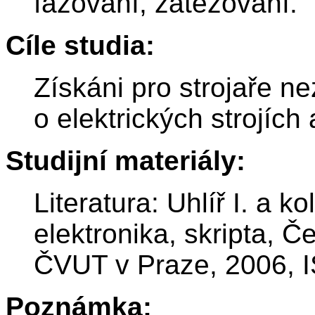
fázování, zatěžování.
Cíle studia:
Získáni pro strojaře n
o elektrických strojíc
Studijní materiály:
Literatura: Uhlíř I. a k
elektronika, skripta, Č
ČVUT v Praze, 2006, 
Poznámka: