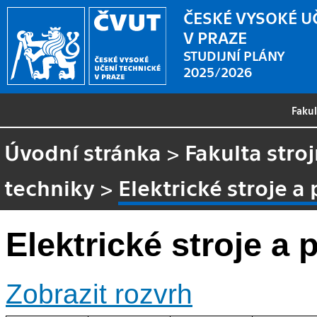
ČESKÉ VYSOKÉ U
V PRAZE
STUDIJNÍ PLÁNY
2025/2026
Faku
Úvodní stránka
>
Fakulta stroj
techniky
>
Elektrické stroje a
Elektrické stroje a
Zobrazit rozvrh