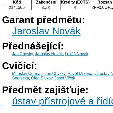
Kód
Zakončení
Kredity (ECTS)
Rozsah
2141505
Z,ZK
4
2P+0.6C+1
Garant předmětu:
Jaroslav Novák
Přednášející:
Jan Chyský
,
Jaroslav Novák
,
Lukáš Novák
Cvičící:
Miroslav Cerman
,
Jan Chyský
,
Pavel Mrzena
,
Jaroslav 
Sedlecká
,
Oleg Sivkov
,
Josef Vlček
Předmět zajišťuje:
ústav přístrojové a řídí