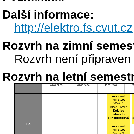
Další informace:
http://elektro.fs.cvut.cz
Rozvrh na zimní semest
Rozvrh není připraven
Rozvrh na letní semest
06:00–08:00
08:00–10:00
10:00–12:00
1
místnost
T4:F3-107
Vlček J.
10:45–12:15
Dejvice
Laboratoř
silnoproudová
s
Po
místnost
T4:F3-108
Sivkov O.