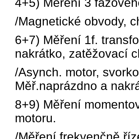
4+5) Měření 3 fázové
/Magnetické obvody, c
6+7) Měření 1f. transf
nakrátko, zatěžovací c
/Asynch. motor, svorko
Měř.naprázdno a nakrá
8+9) Měření momentov
motoru.
/Měření frekvenčně říz