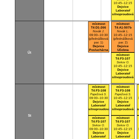
10:45–12:15
Dejvice
Laboratoř
silnoproudová
místnost
místnost
T4:D1-266
T4:A1-507b
Novák J.
Novák L.
09:00–10:30
10:45–12:15
(přednášková
(přednášková
par. 1)
par. 2)
Dejvice
Dejvice
Posluchárna
Učebna
Út
místnost
T4:F3-107
Sivkov O.
10:45–12:15
Dejvice
Laboratoř
silnoproudová
místnost
místnost
T4:F3-108
T4:F3-108
Papežová S.
Papežová S.
09:00–10:30
10:45–12:15
Dejvice
Dejvice
Laboratoř
Laboratoř
silnoproudová
silnoproudová
s
St
místnost
místnost
T4:F3-107
T4:F3-107
Sivkov O.
Sivkov O.
09:00–10:30
10:45–12:15
Dejvice
Dejvice
Laboratoř
Laboratoř