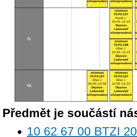
silnoproudová
silnoproudová
s
místnost
T4:F3-107
Novák L.
10:45–12:15
Dejvice
Laboratoř
silnoproudová
s
Čt
místnost
T4:F3-108
Vlček J.
10:45–12:15
Dejvice
Laboratoř
silnoproudová
s
místnost
místnost
T4:F3-107
T4:F3-107
Vlček J.
Vlček J.
09:00–10:30
10:45–12:15
Pá
Dejvice
Dejvice
Laboratoř
Laboratoř
silnoproudová
silnoproudová
Předmět je součástí nás
10 62 67 00 BTZI 20