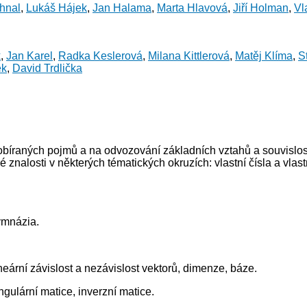
hnal
,
Lukáš Hájek
,
Jan Halama
,
Marta Hlavová
,
Jiří Holman
,
Vl
k
,
Jan Karel
,
Radka Keslerová
,
Milana Kittlerová
,
Matěj Klíma
,
S
ek
,
David Trdlička
robíraných pojmů a na odvozování základních vztahů a souvislost
 znalosti v některých tématických okruzích: vlastní čísla a vlast
ymnázia.
ineární závislost a nezávislost vektorů, dimenze, báze.
ngulární matice, inverzní matice.