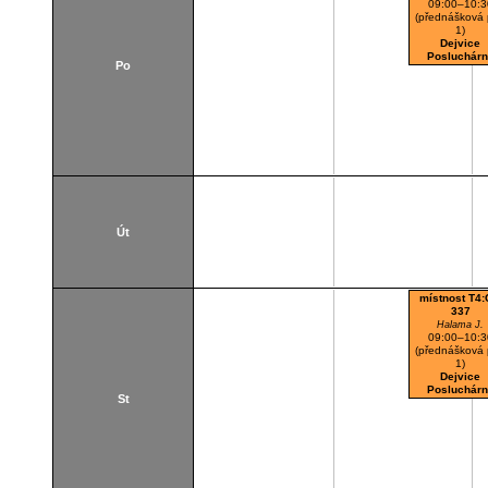
09:00–10:3
(přednášková 
1)
Dejvice
Posluchárn
Po
Út
místnost T4:
337
Halama J.
09:00–10:3
(přednášková 
1)
Dejvice
Posluchárn
St