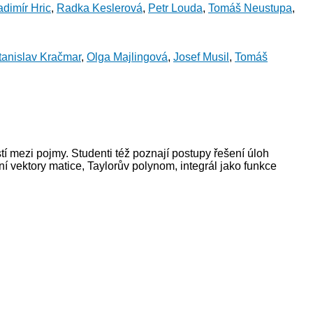
adimír Hric
,
Radka Keslerová
,
Petr Louda
,
Tomáš Neustupa
,
tanislav Kračmar
,
Olga Majlingová
,
Josef Musil
,
Tomáš
í mezi pojmy. Studenti též poznají postupy řešení úloh
ní vektory matice, Taylorův polynom, integrál jako funkce