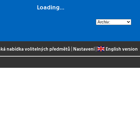
Loading...
ská nabídka volitelných předmětů
|
Nastavení
|
English version