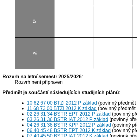
Čt
Pá
Rozvrh na letní semestr 2025/2026:
Rozvrh není připraven
Předmět je součástí následujících studijních plánů:
10 62 67 00 BTZI 2012 P základ
(povinný předmět
11 68 73 00 BTZI 2012 K základ
(povinný předmět
02 26 31 34 BSTR EPT 2012 P základ
(povinný p
03 26 31 36 BSTR IAT 2012 P základ
(povinný př
04 26 31 38 BSTR KPP 2012 P základ
(povinný p
06 40 45 48 BSTR EPT 2012 K základ
(povinný p
07 40 45 50 BSTR IAT 2012 K základ
(povinný př