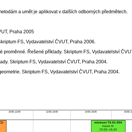
todám a umět je aplikovat v dalších odborných předmětech.
ČVUT, Praha 2005
 Skriptum FS, Vydavatelství ČVUT, Praha 2006.
edné proměnné. Řešené příklady. Skriptum FS, Vydavatelství ČVU
íklady. Skriptum FS, Vydavatelství ČVUT, Praha 2004.
á geometrie. Skriptum FS, Vydavatelství ČVUT, Praha 2004.
10:00–12:00
12:00–14:00
14:00–16:00
16:00–1
C2-
místnost T4:A1-304
Hanek M.
15:00–16:45