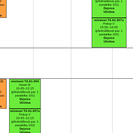
0
(přednášková par. 1
par.
paralelka 101)
Dejvice
Učebna
a
místnost T4:A1-307a
Prokop V.
15:00–16:45
(přednášková par. 1
paralelka 102)
Dejvice
Učebna
C2-
místnost T4:A1-304
Hanek M.
10:45–12:15
0
(přednášková par. 1
par.
paralelka 101)
Dejvice
Učebna
a
místnost T4:A1-307a
Prokop V.
10:45–12:15
(přednášková par. 1
paralelka 102)
Dejvice
Učebna