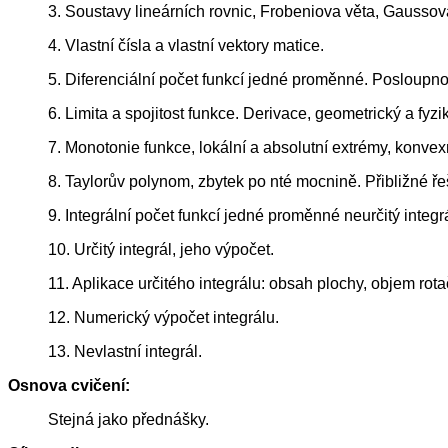
3. Soustavy lineárních rovnic, Frobeniova věta, Gaussov
4. Vlastní čísla a vlastní vektory matice.
5. Diferenciální počet funkcí jedné proměnné. Posloupnos
6. Limita a spojitost funkce. Derivace, geometrický a fyz
7. Monotonie funkce, lokální a absolutní extrémy, konvexn
8. Taylorův polynom, zbytek po nté mocnině. Přibližné řeš
9. Integrální počet funkcí jedné proměnné neurčitý integrá
10. Určitý integrál, jeho výpočet.
11. Aplikace určitého integrálu: obsah plochy, objem rota
12. Numerický výpočet integrálu.
13. Nevlastní integrál.
Osnova cvičení:
Stejná jako přednášky.