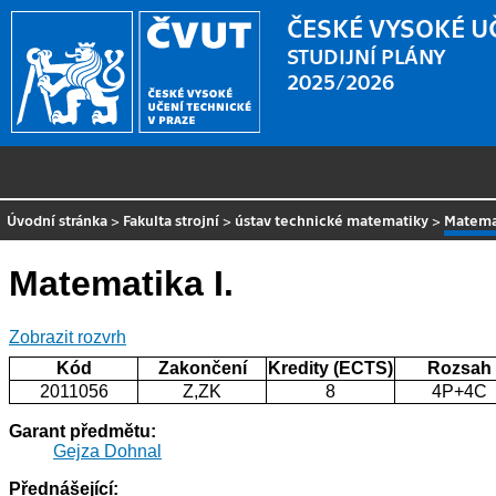
ČESKÉ VYSOKÉ U
STUDIJNÍ PLÁNY
2025/2026
Úvodní stránka
>
Fakulta strojní
>
ústav technické matematiky
>
Matemat
Matematika I.
Zobrazit rozvrh
Kód
Zakončení
Kredity (ECTS)
Rozsah
2011056
Z,ZK
8
4P+4C
Garant předmětu:
Gejza Dohnal
Přednášející: