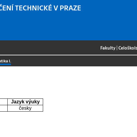
ČENÍ TECHNICKÉ V PRAZE
Fakulty
|
Celoškol
ika I.
Jazyk výuky
česky