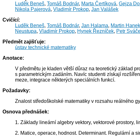
Luděk Beneš
,
Tomáš Bodnár
,
Marta Čertíková
,
Gejza Do
Nikola Pajerová
,
Vladimír Prokop
,
Jan Valášek
Cvičící:
Luděk Beneš
,
Tomáš Bodnár
,
Jan Halama
,
Martin Hane
Neustupa
,
Vladimír Prokop
,
Hynek Řezníček
,
Petr Sváč
Předmět zajišťuje:
ústav technické matematiky
Anotace:
V předmětu je kladen větší důraz na teoretický základ p
s parametrickým zadáním. Navíc studenti získají rozšířené
meze, integrace některých speciálních funkcí.
Požadavky:
Znalost středoškolské matematiky v rozsahu reálného g
Osnova přednášek:
1. Základy lineární algebry vektory, vektorové prostory, l
2. Matice, operace, hodnost. Determinant. Regulární a si