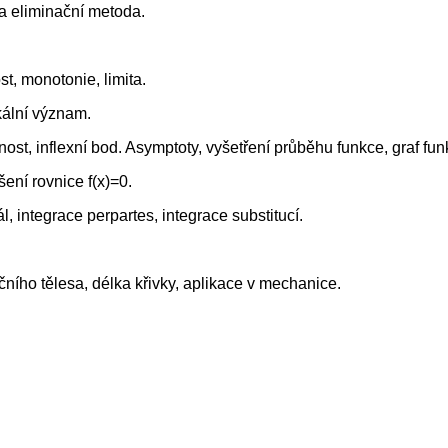
a eliminační metoda.
t, monotonie, limita.
ikální význam.
ost, inflexní bod. Asymptoty, vyšetření průběhu funkce, graf fun
ení rovnice f(x)=0.
l, integrace perpartes, integrace substitucí.
čního tělesa, délka křivky, aplikace v mechanice.