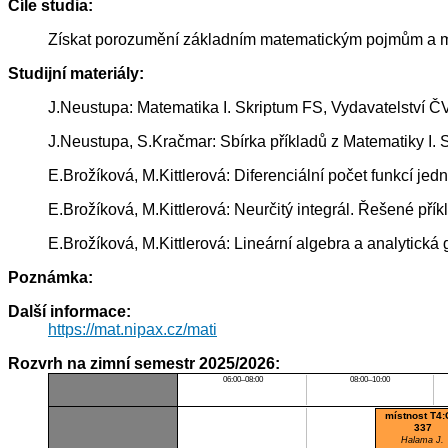
Cíle studia:
Získat porozumění základním matematickým pojmům a me
Studijní materiály:
J.Neustupa: Matematika I. Skriptum FS, Vydavatelství 
J.Neustupa, S.Kračmar: Sbírka příkladů z Matematiky I.
E.Brožíková, M.Kittlerová: Diferenciální počet funkcí j
E.Brožíková, M.Kittlerová: Neurčitý integrál. Řešené př
E.Brožíková, M.Kittlerová: Lineární algebra a analytick
Poznámka:
Další informace:
https://mat.nipax.cz/mati
Rozvrh na zimní semestr 2025/2026:
06:00–08:00
08:00–10:00
místnost T4:
337
Halama J.