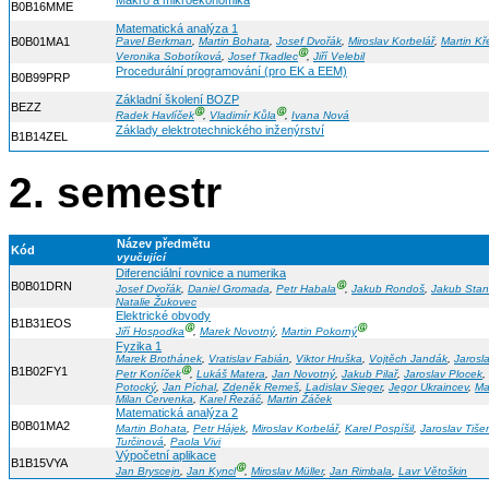
Makro a mikroekonomika
B0B16MME
Matematická analýza 1
B0B01MA1
Pavel Berkman
,
Martin Bohata
,
Josef Dvořák
,
Miroslav Korbelář
,
Martin Kř
Ⓖ
Veronika Sobotíková
,
Josef Tkadlec
,
Jiří Velebil
Procedurální programování (pro EK a EEM)
B0B99PRP
Základní školení BOZP
BEZZ
Ⓖ
Ⓖ
Radek Havlíček
,
Vladimír Kůla
,
Ivana Nová
Základy elektrotechnického inženýrství
B1B14ZEL
2. semestr
Název předmětu
Kód
vyučující
Diferenciální rovnice a numerika
B0B01DRN
Ⓖ
Josef Dvořák
,
Daniel Gromada
,
Petr Habala
,
Jakub Rondoš
,
Jakub Sta
Natalie Žukovec
Elektrické obvody
B1B31EOS
Ⓖ
Ⓖ
Jiří Hospodka
,
Marek Novotný
,
Martin Pokorný
Fyzika 1
Marek Brothánek
,
Vratislav Fabián
,
Viktor Hruška
,
Vojtěch Jandák
,
Jarosla
B1B02FY1
Ⓖ
Petr Koníček
,
Lukáš Matera
,
Jan Novotný
,
Jakub Pilař
,
Jaroslav Plocek
,
Potocký
,
Jan Píchal
,
Zdeněk Remeš
,
Ladislav Sieger
,
Jegor Ukraincev
,
Ma
Milan Červenka
,
Karel Řezáč
,
Martin Žáček
Matematická analýza 2
B0B01MA2
Martin Bohata
,
Petr Hájek
,
Miroslav Korbelář
,
Karel Pospíšil
,
Jaroslav Tišer
Turčinová
,
Paola Vivi
Výpočetní aplikace
B1B15VYA
Ⓖ
Jan Bryscejn
,
Jan Kyncl
,
Miroslav Müller
,
Jan Rimbala
,
Lavr Větoškin