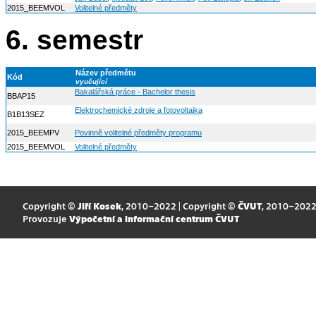
2015_BEEMVOL
Volitelné předměty
6. semestr
Název předmětu
Kód
vyučující
Bakalářská práce - Bachelor thesis
BBAP15
Elektrochemické zdroje a fotovoltaika
B1B13SEZ
2015_BEEMPV
Povinně volitelné předměty programu
2015_BEEMVOL
Volitelné předměty
Copyright ©
Jiří Kosek
, 2010–2022 | Copyright ©
ČVUT
, 2010–202
Provozuje
Výpočetní a informační centrum ČVUT