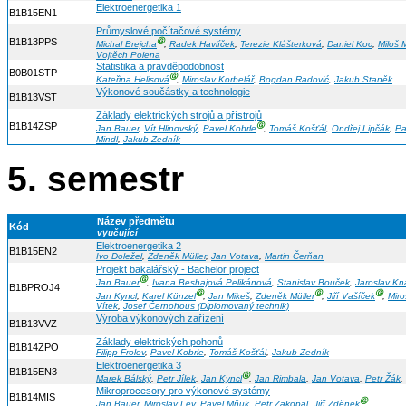
Elektroenergetika 1
B1B15EN1
Průmyslové počítačové systémy
B1B13PPS
Ⓖ
Michal Brejcha
,
Radek Havlíček
,
Terezie Klášterková
,
Daniel Koc
,
Miloš 
Vojtěch Polena
Statistika a pravděpodobnost
B0B01STP
Ⓖ
Kateřina Helisová
,
Miroslav Korbelář
,
Bogdan Radović
,
Jakub Staněk
Výkonové součástky a technologie
B1B13VST
Základy elektrických strojů a přístrojů
B1B14ZSP
Ⓖ
Jan Bauer
,
Vít Hlinovský
,
Pavel Kobrle
,
Tomáš Košťál
,
Ondřej Lipčák
,
Pa
Mindl
,
Jakub Zedník
5. semestr
Název předmětu
Kód
vyučující
Elektroenergetika 2
B1B15EN2
Ivo Doležel
,
Zdeněk Müller
,
Jan Votava
,
Martin Čerňan
Projekt bakalářský - Bachelor project
Ⓖ
Jan Bauer
,
Ivana Beshajová Pelikánová
,
Stanislav Bouček
,
Jaroslav K
B1BPROJ4
Ⓖ
Ⓖ
Ⓖ
Jan Kyncl
,
Karel Künzel
,
Jan Mikeš
,
Zdeněk Müller
,
Jiří Vašíček
,
Miro
Vítek
,
Josef Černohous (Diplomovaný technik)
Výroba výkonových zařízení
B1B13VVZ
Základy elektrických pohonů
B1B14ZPO
Filipp Frolov
,
Pavel Kobrle
,
Tomáš Košťál
,
Jakub Zedník
Elektroenergetika 3
B1B15EN3
Ⓖ
Marek Bálský
,
Petr Jílek
,
Jan Kyncl
,
Jan Rimbala
,
Jan Votava
,
Petr Žák
,
Mikroprocesory pro výkonové systémy
B1B14MIS
Ⓖ
Jan Bauer
,
Miroslav Lev
,
Pavel Mňuk
,
Petr Zakopal
,
Jiří Zděnek