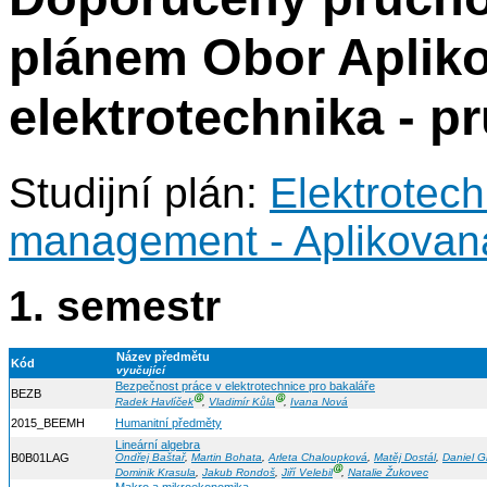
plánem Obor Aplik
elektrotechnika - 
Studijní plán:
Elektrotech
management - Aplikovaná
1. semestr
Název předmětu
Kód
vyučující
Bezpečnost práce v elektrotechnice pro bakaláře
BEZB
Ⓖ
Ⓖ
Radek Havlíček
,
Vladimír Kůla
,
Ivana Nová
2015_BEEMH
Humanitní předměty
Lineární algebra
B0B01LAG
Ondřej Baštař
,
Martin Bohata
,
Arleta Chaloupková
,
Matěj Dostál
,
Daniel 
Ⓖ
Dominik Krasula
,
Jakub Rondoš
,
Jiří Velebil
,
Natalie Žukovec