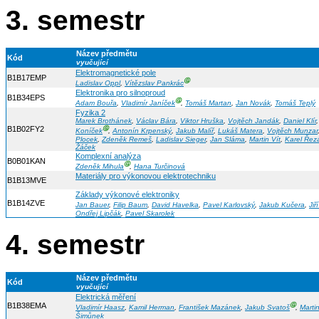
3. semestr
Název předmětu
Kód
vyučující
Elektromagnetické pole
B1B17EMP
Ⓖ
Ladislav Oppl
,
Vítězslav Pankrác
Elektronika pro silnoproud
B1B34EPS
Ⓖ
Adam Bouřa
,
Vladimír Janíček
,
Tomáš Martan
,
Jan Novák
,
Tomáš Teplý
Fyzika 2
Marek Brothánek
,
Václav Bára
,
Viktor Hruška
,
Vojtěch Jandák
,
Daniel Klír
B1B02FY2
Ⓖ
Koníček
,
Antonín Krpenský
,
Jakub Malíř
,
Lukáš Matera
,
Vojtěch Munzar
Plocek
,
Zdeněk Remeš
,
Ladislav Sieger
,
Jan Sláma
,
Martin Vít
,
Karel Řez
Žáček
Komplexní analýza
B0B01KAN
Ⓖ
Zdeněk Mihula
,
Hana Turčinová
Materiály pro výkonovou elektrotechniku
B1B13MVE
Základy výkonové elektroniky
B1B14ZVE
Jan Bauer
,
Filip Baum
,
David Havelka
,
Pavel Karlovský
,
Jakub Kučera
,
Jiř
Ondřej Lipčák
,
Pavel Skarolek
4. semestr
Název předmětu
Kód
vyučující
Elektrická měření
B1B38EMA
Ⓖ
Vladimír Haasz
,
Kamil Herman
,
František Mazánek
,
Jakub Svatoš
,
Marti
Šimůnek