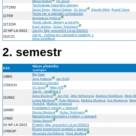
Ⓖ
Michal Drábek
,
Vít Janoš
Technologie železniční dopravy
17TZND
Ⓖ
Daniel Drnec
,
Michal Drábek
,
Vít Janoš
,
Zdeněk Michl
,
Rudolf Vávra
Teorie her a optimální rozhodování
11TER
Ⓖ
Magdalena Hykšová
Teorie zásob, obnovy a rozvrhy
11TZOR
Ⓖ
Karel Ječmen
,
Dušan Teichmann
JZ-NP-LA-20/21
Jazyky Mgr. prezenční LA od 2020/21
Jazyk - čeština pro zahraniční studenty 1
15JCZ1
Irena Veselková
2. semestr
Název předmětu
Kód
vyučující
Big Data
14BIG
Ⓖ
Jana Kaliková
,
Jan Krčál
Dopravní chování
17DOCH
Ⓖ
Ⓖ
Vít Janoš
,
Milan Kříž
Jazyk - angličtina 2
Ⓖ
Dana Boušová
,
Jan Feit
,
Jitka Heřmanová
,
Barbora Horáčková
,
Marie M
15JBA2
Ⓖ
Lenka Monková
,
Peter Morpuss
,
Markéta Musilová
,
Eva Rezlerová
,
Mar
Tomeček
,
Markéta Vojanová
Kvantitativní metody v dopravě
11KMD
Ⓖ
Ⓖ
Denisa Mocková
,
Dušan Teichmann
Manažerské informační systémy v dopravě
17MID
Ⓖ
Václav Baroch
X2-NP-LA-20/21
Projekty Mgr. prezenční LA od 2020/21
Řízení komerčních projektů v dopravě
17RKOP
Ⓖ
Alexandra Dvořáčková
,
Petra Skolilová