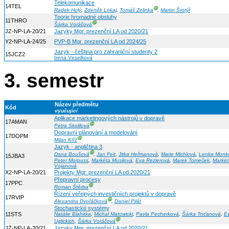
Telekomunikace
14TEL
Ⓖ
Radek Holý
,
Zdeněk Lokaj
,
Tomáš Zelinka
,
Martin Šrotýř
Teorie hromadné obsluhy
11THRO
Ⓖ
Šárka Voráčová
JZ-NP-LA-20/21
Jazyky Mgr. prezenční LA od 2020/21
Y2-NP-LA-24/25
PVP-B Mgr. prezenční LA od 2024/25
Jazyk - čeština pro zahraniční studenty 2
15JCZ2
Irena Veselková
3. semestr
Název předmětu
Kód
vyučující
Aplikace marketingových nástrojů v dopravě
17AMAN
Ⓖ
Petra Skolilová
Dopravní plánování a modelování
17DOPM
Ⓖ
Milan Kříž
Jazyk - angličtina 3
Ⓖ
Dana Boušová
,
Jan Feit
,
Jitka Heřmanová
,
Marie Michlová
,
Lenka Monk
15JBA3
Peter Morpuss
,
Markéta Musilová
,
Eva Rezlerová
,
Marek Tomeček
,
Markét
Vojanová
X2-NP-LA-20/21
Projekty Mgr. prezenční LA od 2020/21
Přepravní procesy
17PPC
Ⓖ
Roman Štěrba
Řízení veřejných investičních projektů v dopravě
17RVIP
Ⓖ
Alexandra Dvořáčková
,
Daniel Pilát
Stochastické systémy
11STS
Natálie Blahitka
,
Michal Matowicki
,
Pavla Pecherková
,
Šárka Trsťanová
,
E
Ⓖ
Uglickich
,
Šárka Voráčová
JZ-NP-LA-20/21
Jazyky Mgr. prezenční LA od 2020/21