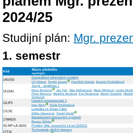
plánem Mgr. prezen
2024/25
Studijní plán:
Mgr. preze
1. semestr
Název předmětu
Kód
vyučující
Geografické informační systémy
14GISS
Ⓖ
Vít Fábera
,
Tomáš Janata
,
František Kekula
,
Zuzana Purkrábková
Jazyk - angličtina 1
Ⓖ
Dana Boušová
,
Jan Feit
,
Jitka Heřmanová
,
Marie Michlová
,
Lenka Monk
15J2A1
Peter Morpuss
,
Markéta Musilová
,
Eva Rezlerová
,
Marek Tomeček
,
Markét
Vojanová
Lineární programování 2
11LIP2
Ⓖ
Ivan Nagy
,
Pavla Pecherková
Logistika ve Smart Cities
17LSC
Ⓖ
Eliška Glaserová
,
Tomáš Horák
Management dopravních systémů
17MADS
Ⓖ
Roman Štěrba
X2-NP-LA-20/21
Projekty Mgr. prezenční LA od 2020/21
Technologie silniční dopravy
17TSI