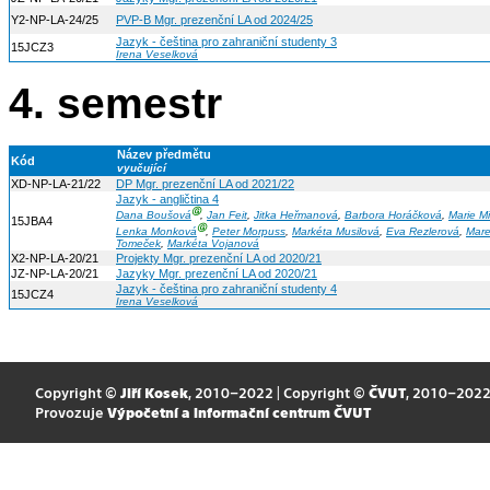
Y2-NP-LA-24/25
PVP-B Mgr. prezenční LA od 2024/25
Jazyk - čeština pro zahraniční studenty 3
15JCZ3
Irena Veselková
4. semestr
Název předmětu
Kód
vyučující
XD-NP-LA-21/22
DP Mgr. prezenční LA od 2021/22
Jazyk - angličtina 4
Ⓖ
Dana Boušová
,
Jan Feit
,
Jitka Heřmanová
,
Barbora Horáčková
,
Marie M
15JBA4
Ⓖ
Lenka Monková
,
Peter Morpuss
,
Markéta Musilová
,
Eva Rezlerová
,
Mar
Tomeček
,
Markéta Vojanová
X2-NP-LA-20/21
Projekty Mgr. prezenční LA od 2020/21
JZ-NP-LA-20/21
Jazyky Mgr. prezenční LA od 2020/21
Jazyk - čeština pro zahraniční studenty 4
15JCZ4
Irena Veselková
Copyright ©
Jiří Kosek
, 2010–2022 | Copyright ©
ČVUT
, 2010–202
Provozuje
Výpočetní a informační centrum ČVUT