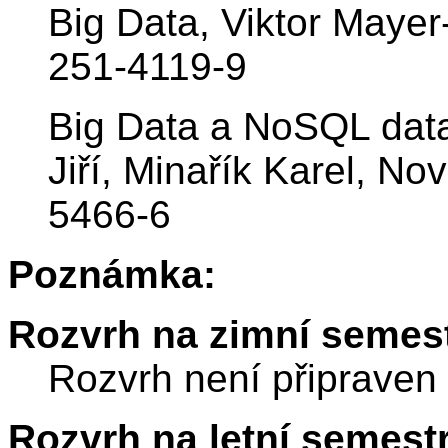
Big Data, Viktor Maye
251-4119-9
Big Data a NoSQL dat
Jiří, Minařík Karel, N
5466-6
Poznámka:
Rozvrh na zimní semest
Rozvrh není připraven
Rozvrh na letní semest