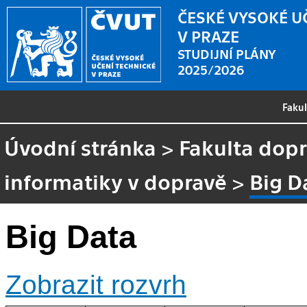
ČESKÉ VYSOKÉ U
V PRAZE
STUDIJNÍ PLÁNY
2025/2026
Faku
Úvodní stránka
>
Fakulta dopr
informatiky v dopravě
>
Big D
Big Data
Zobrazit rozvrh