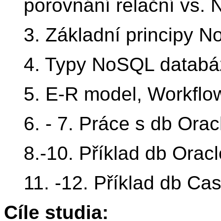
porovnání relační vs.
3. Základní principy 
4. Typy NoSQL databá
5. E-R model, Workflo
6. - 7. Práce s db Orac
8.-10. Příklad db Oracl
11. -12. Příklad db Ca
Cíle studia: