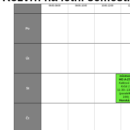
06:00–08:00
08:00–10:00
10:00–12:00
1
Po
Út
místno
HO:A-2
Kaliková
Krčál J
St
11:30–13
(paralel
166)
Horská
(stará
budova
A270
Počítač
učebn
Čt