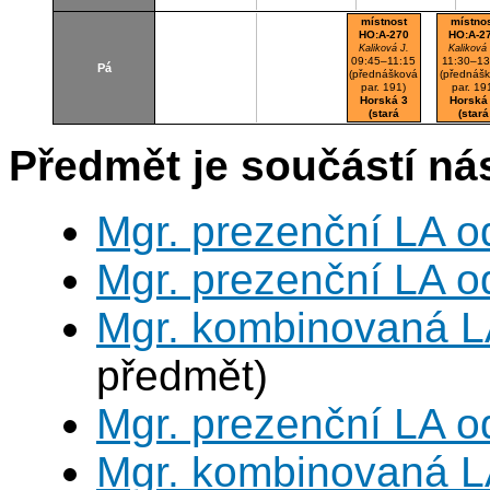
místnost
místno
HO:A-270
HO:A-2
Kaliková J.
Kaliková
09:45–11:15
11:30–13
Pá
(přednášková
(přednáš
par. 191)
par. 19
Horská 3
Horská
(stará
(stará
budova)
budova
A270
A270
Předmět je součástí nás
Počítačová
Počítač
učebna
učebn
Mgr. prezenční LA o
Mgr. prezenční LA o
Mgr. kombinovaná L
předmět)
Mgr. prezenční LA o
Mgr. kombinovaná L