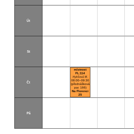
Út
St
místnost
FL:114
Hykšová M.
08:00–09:30
Čt
(přednášková
par. 166)
Na Florenci
25
F114
Posluchárna
Pá