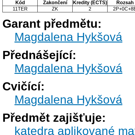
Kód
Zakončení
Kredity (ECTS)
Rozsah
11TER
ZK
2
2P+0C+8
Garant předmětu:
Magdalena Hykšová
Přednášející:
Magdalena Hykšová
Cvičící:
Magdalena Hykšová
Předmět zajišťuje:
katedra aplikované ma