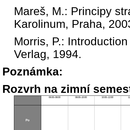
Mareš, M.: Principy st
Karolinum, Praha, 200
Morris, P.: Introductio
Verlag, 1994.
Poznámka:
Rozvrh na zimní semest
06:00–08:00
08:00–10:00
10:00–12:00
1
Po