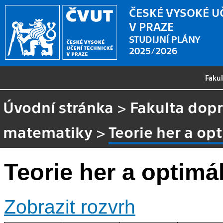
ČESKÉ VYSOKÉ U
V PRAZE
STUDIJNÍ PLÁNY
2025/2026
Faku
Úvodní stránka
>
Fakulta dopr
matematiky
>
Teorie her a op
Teorie her a optimá
Zobrazit rozvrh