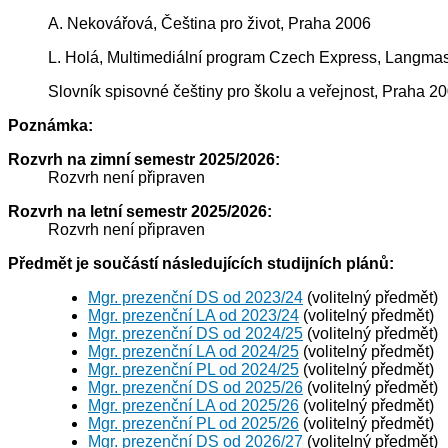
A. Nekovářová, Čeština pro život, Praha 2006
L. Holá, Multimediální program Czech Express, Langmas
Slovník spisovné češtiny pro školu a veřejnost, Praha 2
Poznámka:
Rozvrh na zimní semestr 2025/2026:
Rozvrh není připraven
Rozvrh na letní semestr 2025/2026:
Rozvrh není připraven
Předmět je součástí následujících studijních plánů:
Mgr. prezenční DS od 2023/24
(volitelný předmět)
Mgr. prezenční LA od 2023/24
(volitelný předmět)
Mgr. prezenční DS od 2024/25
(volitelný předmět)
Mgr. prezenční LA od 2024/25
(volitelný předmět)
Mgr. prezenční PL od 2024/25
(volitelný předmět)
Mgr. prezenční DS od 2025/26
(volitelný předmět)
Mgr. prezenční LA od 2025/26
(volitelný předmět)
Mgr. prezenční PL od 2025/26
(volitelný předmět)
Mgr. prezenční DS od 2026/27
(volitelný předmět)