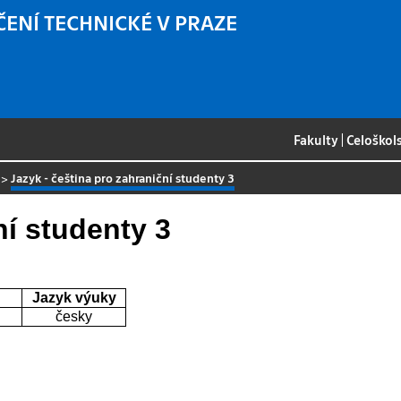
ČENÍ TECHNICKÉ V PRAZE
Fakulty
|
Celoškol
>
Jazyk - čeština pro zahraniční studenty 3
ní studenty 3
Jazyk výuky
česky