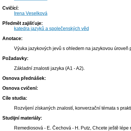
Cvičící:
Irena Veselková
Předmět zajišťuje:
katedra jazyků a společenských věd
Anotace:
Výuka jazykových jevů s ohledem na jazykovou úroveň př
Požadavky:
Základní znalosti jazyka (A1 - A2).
Osnova přednášek:
Osnova cvičení:
Cíle studia:
Rozvíjení získaných znalostí, konverzační témata s prak
Studijní materiály:
Remediosová - E. Čechová - H. Putz, Chcete ještě lépe 