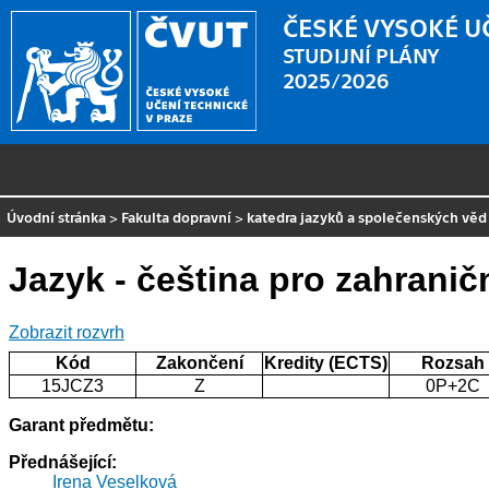
ČESKÉ VYSOKÉ U
STUDIJNÍ PLÁNY
2025/2026
Úvodní stránka
>
Fakulta dopravní
>
katedra jazyků a společenských věd
Jazyk - čeština pro zahranič
Zobrazit rozvrh
Kód
Zakončení
Kredity (ECTS)
Rozsah
15JCZ3
Z
0P+2C
Garant předmětu:
Přednášející:
Irena Veselková