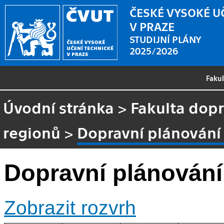
ČESKÉ VYSOKÉ U
V PRAZE
STUDIJNÍ PLÁNY
2025/2026
Faku
Úvodní stránka
>
Fakulta dopr
regionů
>
Dopravní plánování
Dopravní plánování
Zobrazit rozvrh