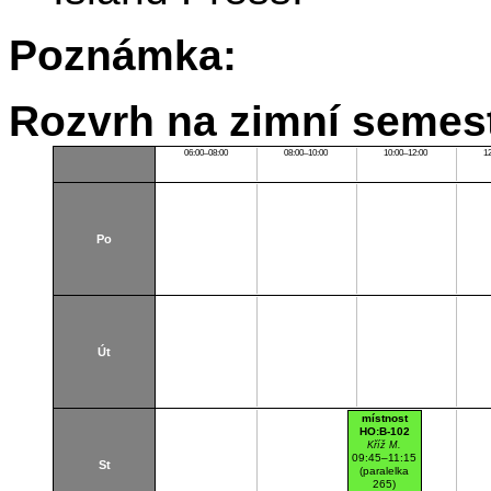
Poznámka:
Rozvrh na zimní semest
06:00–08:00
08:00–10:00
10:00–12:00
1
Po
Út
místnost
HO:B-102
Kříž M.
09:45–11:15
St
(paralelka
265)