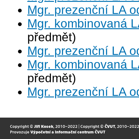
Mgr. prezenční LA o
Mgr. kombinovaná L
předmět)
Mgr. prezenční LA o
Mgr. kombinovaná L
předmět)
Mgr. prezenční LA o
Copyright ©
Jiří Kosek
, 2010–2022 | Copyright ©
ČVUT
, 2010–202
Provozuje
Výpočetní a informační centrum ČVUT