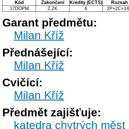
Kód
Zakončení
Kredity (ECTS)
Rozsah
17DOPM
Z,ZK
6
2P+2C+1
Garant předmětu:
Milan Kříž
Přednášející:
Milan Kříž
Cvičící:
Milan Kříž
Předmět zajišťuje:
katedra chytrých měst 