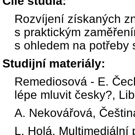
Cíle studia:
Rozvíjení získaných zn
s praktickým zaměření
s ohledem na potřeby 
Studijní materiály:
Remediosová - E. Čech
lépe mluvit česky?, Li
A. Nekovářová, Češtin
L. Holá, Multimediáln