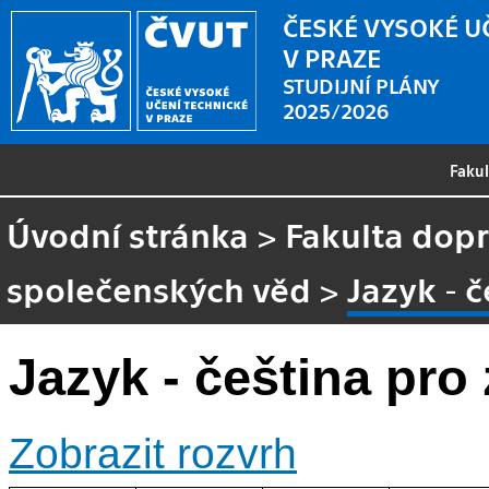
ČESKÉ VYSOKÉ U
V PRAZE
STUDIJNÍ PLÁNY
2025/2026
Faku
Úvodní stránka
>
Fakulta dopr
společenských věd
>
Jazyk - 
Jazyk - čeština pro
Zobrazit rozvrh