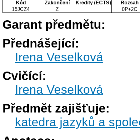
Kód
Zakončení
Kredity (ECTS)
Rozsah
15JCZ4
Z
0P+2C
Garant předmětu:
Přednášející:
Irena Veselková
Cvičící:
Irena Veselková
Předmět zajišťuje:
katedra jazyků a spol