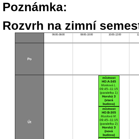
Poznámka:
Rozvrh na zimní semest
06:00–08:00
08:00–10:00
10:00–12:00
1
Po
místnost
HO:A-345
Monková L.
09:45–11:15
(paralelka 1)
Horská 3
(stará
budova)
A345
místnost
Cvičebna
HO:B-305
Musilová M.
09:45–11:15
Út
(paralelka 2)
Horská 3
(nová
budova)
B305