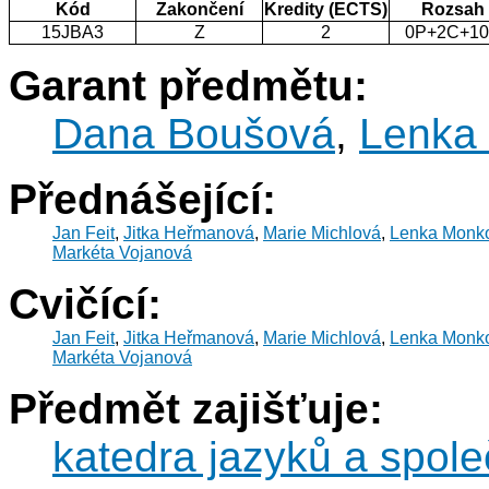
Kód
Zakončení
Kredity (ECTS)
Rozsah
15JBA3
Z
2
0P+2C+1
Garant předmětu:
Dana Boušová
,
Lenka
Přednášející:
Jan Feit
,
Jitka Heřmanová
,
Marie Michlová
,
Lenka Monk
Markéta Vojanová
Cvičící:
Jan Feit
,
Jitka Heřmanová
,
Marie Michlová
,
Lenka Monk
Markéta Vojanová
Předmět zajišťuje:
katedra jazyků a spol