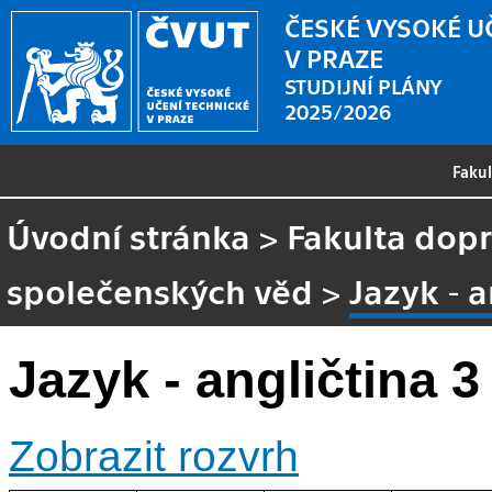
ČESKÉ VYSOKÉ U
V PRAZE
STUDIJNÍ PLÁNY
2025/2026
Faku
Úvodní stránka
>
Fakulta dopr
společenských věd
>
Jazyk - a
Jazyk - angličtina 3
Zobrazit rozvrh