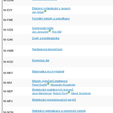
NI-DDW
Efektivní vyhledávání v textech
NI-EVY
Ⓖ
Jan Holub
Formální metody a specifikace
NI-FME
Generování kódu
NI-GEN
Ⓖ
Jan Janoušek
,
Petr Máj
Grafy a kombinatorika
NI-GAK
Hardwarová bezpečnost
NI-HWB
Komprese dat
NI-KOD
Matematika pro kryptologii
NI-MKY
Metody výpočetní inteligence
NI-MVI
Ⓖ
Pavel Kordík
,
Alexander Kovalenko
Modelování podnikových procesů
NI-MEP
Ⓖ
Jana Martínková
,
Robert Pergl
,
Marek Suchánek
Modelování programovacích jazyků
NI-MPJ
Nelineární optimalizace a numerické metody
NI-NON