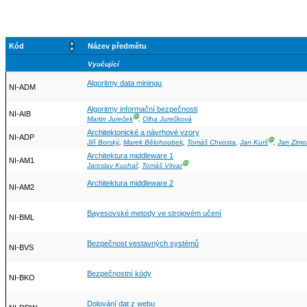
Kód
Název předmětu
Vyučující
Algoritmy data miningu
NI-ADM
Algoritmy informační bezpečnosti
NI-AIB
Ⓖ
Martin Jureček
,
Olha Jurečková
Architektonické a návrhové vzory
NI-ADP
Ⓖ
Jiří Borský
,
Marek Bělohoubek
,
Tomáš Chvosta
,
Jan Kurš
,
Jan Zimo
Architektura middleware 1
NI-AM1
Ⓖ
Jaroslav Kuchař
,
Tomáš Vitvar
Architektura middleware 2
NI-AM2
Bayesovské metody ve strojovém učení
NI-BML
Bezpečnost vestavných systémů
NI-BVS
Bezpečnostní kódy
NI-BKO
Dolování dat z webu