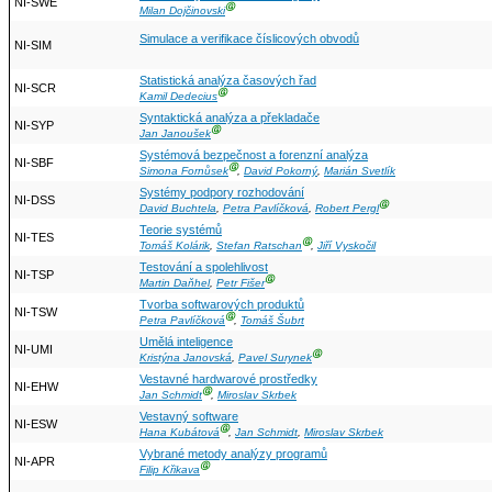
NI-SWE
Ⓖ
Milan Dojčinovski
Simulace a verifikace číslicových obvodů
NI-SIM
Statistická analýza časových řad
NI-SCR
Ⓖ
Kamil Dedecius
Syntaktická analýza a překladače
NI-SYP
Ⓖ
Jan Janoušek
Systémová bezpečnost a forenzní analýza
NI-SBF
Ⓖ
Simona Fornůsek
,
David Pokorný
,
Marián Svetlík
Systémy podpory rozhodování
NI-DSS
Ⓖ
David Buchtela
,
Petra Pavlíčková
,
Robert Pergl
Teorie systémů
NI-TES
Ⓖ
Tomáš Kolárik
,
Stefan Ratschan
,
Jiří Vyskočil
Testování a spolehlivost
NI-TSP
Ⓖ
Martin Daňhel
,
Petr Fišer
Tvorba softwarových produktů
NI-TSW
Ⓖ
Petra Pavlíčková
,
Tomáš Šubrt
Umělá inteligence
NI-UMI
Ⓖ
Kristýna Janovská
,
Pavel Surynek
Vestavné hardwarové prostředky
NI-EHW
Ⓖ
Jan Schmidt
,
Miroslav Skrbek
Vestavný software
NI-ESW
Ⓖ
Hana Kubátová
,
Jan Schmidt
,
Miroslav Skrbek
Vybrané metody analýzy programů
NI-APR
Ⓖ
Filip Křikava