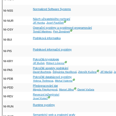
Normalized Software Systems
NI-NSS
Návrh uživatelského rozhraní
NI-NUR
Ⓖ
Jiří Hunka
,
Josef Pavlíček
Operační systémy a systémové programování
NI-OSY
Ⓖ
Tomáš Martinec
,
Petr Zemánek
Podniková informatika
NI-BUI
Podnikové informační systémy
NI-PIS
Pokročilá kryptologie
NI-KRY
Ⓖ
Jiří Buček
,
Róbert Lórencz
Pokročilé aspekty podnikání
NI-PAS
Ⓖ
David Buchtela
,
Štěpánka Havlíková
,
Zdeněk Kučera
,
Jiří Maršál
,
J
Pokročilé databázové systémy
NI-PDB
Ⓖ
Yelena Trofimova
,
Michal Valenta
Předzpracování dat
NI-PDD
Ⓖ
Magda Friedjungová
,
Marcel Jiřina
,
Daniel Vašata
Reverzní inženýrství
NI-REV
Ⓖ
Josef Kokeš
Runtime systémy
NI-RUN
Semantický web a znalostní grafy