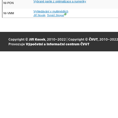
Vybrané partie z optimalizace a numeriky
NI-PON
Vyhledávání v multimédiích
NI-VMM
Ⓖ
Jiří Novák
,
Tomáš Skopal
Copyright ©
Jiří Kosek
, 2010–2022 | Copyright ©
ČVUT
, 2010–202
Provozuje
Výpočetní a informační centrum ČVUT