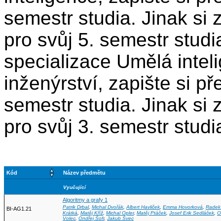
semestr studia. Jinak si
pro svůj 5. semestr studia
specializace Umělá inte
inženýrství, zapište si p
semestr studia. Jinak si
pro svůj 3. semestr studi
Kód
Název předmětu
Vyučující
Algoritmy a grafy 1
Patrik Drbal
,
Michal Dvořák
,
Albert Havliček
,
Emma Hovorková
,
Radek
BI-AG1.21
Krátká
,
Matěj Kříž
,
Michal Opler
,
Matěj Ptáček
,
Josef Erik Sedláček
,
O
Volec
,
Ondřej Šofr
,
Jakub Švec