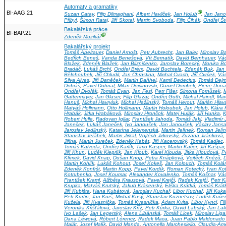
Automaty a gramatiky
BI-AAG.21
Ⓖ
Suzan Catay
,
Filip Dilmaghani
,
Albert Havliček
,
Jan Holub
,
Jan Jan
Přibyl
,
Šimon Rataj
,
Jiří Skotal
,
Martin Svoboda
,
Filip Čihák
,
Ondřej Št
Bakalářská práce
BI-BAP.21
Ⓖ
Zdeněk Muzikář
Bakalářský projekt
Tomáš Apeltauer
,
Daniel Arnošt
,
Petr Aubrecht
,
Jan Baier
,
Miroslav Ba
Bedřich Beneš
,
Vanda Benešová
,
Vít Bernatík
,
David Bernhauer
,
Vác
Blažek
,
Zdeněk Blažek
,
Jan Blizničenko
,
Jaroslav Borecký
,
Monika B
Bradáč
,
Lukáš Brchl
,
Ondřej Brém
,
David Buchtela
,
Zdeněk Buk
,
Jan
Bělohoubek
,
Jiří Chludil
,
Jan Chrastina
,
Michal Cvach
,
Jiří Cvrček
,
Vác
Silva Alves
,
Jiří Daněček
,
Martin Daňhel
,
Kamil Dedecius
,
Tomáš Dej
Dobiáš
,
Pavel Dohnal
,
Milan Dojčinovski
,
Daniel Dombek
,
Pierre Dona
Ondřej Dvořák
,
Tomáš Evan
,
Jan Fesl
,
Petr Fišer
,
Simona Fornůsek
,
Gattermayer
,
Jan Glaser
,
Filip Glazar
,
Ondřej Guth
,
Michal Haindl
,
Mar
Hanuš
,
Michal Havryluk
,
Michal Hažlinský
,
Tomáš Herout
,
Marián Hlav
Matyáš Hollmann
,
Otto Hollmann
,
Martin Holoubek
,
Jan Holub
,
Klára
Hrabák
,
Jitka Hrabáková
,
Miroslav Hrončok
,
Matej Hulák
,
Jiří Hunka
,
K
Robert Hülle
,
Radovan Igliar
,
František Jahoda
,
Tomáš Jakl
,
Vladimír 
Janeček
,
Lukáš Janeček
,
Ivo Janoušek
,
Jan Janoušek
,
Václav Jans
Jaroslav Jedlinský
,
Katarína Jelemenská
,
Martin Jelínek
,
Roman Jelí
Stanislav Jeřábek
,
Martin Jirkal
,
Vojtěch Jirkovský
,
Zuzana Jiránková
,
Jiřina
,
Martin Jureček
,
Zdeněk Kabát
,
Jiří Kacerovský
,
Tomáš Kadlec
,
Tomáš Kalvoda
,
Ondřej Karlík
,
Timo Kasper
,
Martin Kačer
,
Jiří Kašpar
Jiří Khun
,
Luděk Kleprlík
,
Jan Kloub
,
Karel Klouda
,
Jitka Kloudová
,
P
Klímek
,
David Knap
,
Dušan Knop
,
Petra Knápková
,
Vojtěch Knězů
,
D
Martin Kohlík
,
Lukáš Kohout
,
Josef Kokeš
,
Jan Kolouch
,
Tomáš Kolár
Zdeněk Konfršt
,
Martin Kopp
,
Pavel Kordík
,
Roman Kotecký
,
Ivan Ko
Kotrubenko
,
Josef Koumar
,
Alexander Kovalenko
,
Tomáš Košnar
,
Vác
František Kraml
,
Alžběta Krausová
,
Pavel Krejčí
,
Radek Krejčí
,
Petr K
Krupka
,
Matyáš Krutský
,
Jakub Krásenský
,
Eliška Krátká
,
Tomáš Krát
Jiří Kubišta
,
Hana Kubátová
,
Jaroslav Kuchař
,
Libor Kuchař
,
Jiří Kuk
Petr Kurtin
,
Jan Kurš
,
Michal Kusý
,
Stanislav Kuznetsov
,
Luděk Kuče
Kužela
,
Jiří Kvasnička
,
Tomáš Kvasnička
,
Adam Kvita
,
Libor Kyncl
,
Fi
Veronika Křišťálová
,
Jaroslav Kříž
,
Petr Kůrka
,
David Labský
,
Jan Lal
Ivo Lašek
,
Jan Legerský
,
Alena Libánská
,
Tomáš Licek
,
Miroslav Liga
Dana Léwová
,
Róbert Lórencz
,
Radek Maca
,
Juan Pablo Maldonado
Malát
,
Josef Malík
,
David Manda
,
Antonella Marchesiello
,
Claudia-Ame