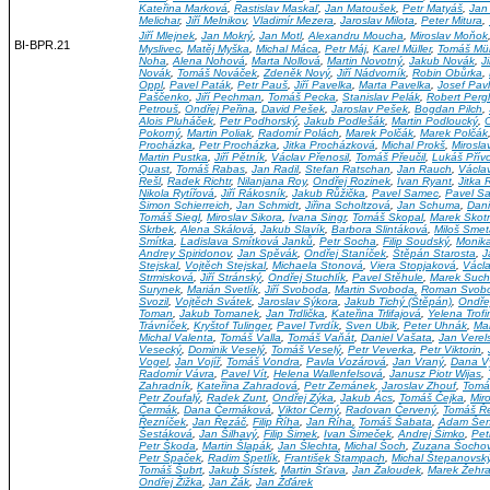
Kateřina Marková
,
Rastislav Maskaľ
,
Jan Matoušek
,
Petr Matyáš
,
Jan
Melichar
,
Jiří Melnikov
,
Vladimír Mezera
,
Jaroslav Milota
,
Peter Mitura
,
Jiří Mlejnek
,
Jan Mokrý
,
Jan Motl
,
Alexandru Moucha
,
Miroslav Moňok
BI-BPR.21
Myslivec
,
Matěj Myška
,
Michal Máca
,
Petr Máj
,
Karel Müller
,
Tomáš Mül
Noha
,
Alena Nohová
,
Marta Nollová
,
Martin Novotný
,
Jakub Novák
,
J
Novák
,
Tomáš Nováček
,
Zdeněk Nový
,
Jiří Nádvorník
,
Robin Obůrka
,
Oppl
,
Pavel Paták
,
Petr Pauš
,
Jiří Pavelka
,
Marta Pavelka
,
Josef Pavl
Paščenko
,
Jiří Pechman
,
Tomáš Pecka
,
Stanislav Pelák
,
Robert Pergl
Petrouš
,
Ondřej Peřina
,
David Pešek
,
Jaroslav Pešek
,
Bogdan Pilch
,
Alois Pluháček
,
Petr Podhorský
,
Jakub Podlešák
,
Martin Podloucký
,
Pokorný
,
Martin Poliak
,
Radomír Polách
,
Marek Polčák
,
Marek Polčák
Procházka
,
Petr Procházka
,
Jitka Procházková
,
Michal Prokš
,
Mirosla
Martin Pustka
,
Jiří Pětník
,
Václav Přenosil
,
Tomáš Přeučil
,
Lukáš Přív
Quast
,
Tomáš Rabas
,
Jan Radil
,
Stefan Ratschan
,
Jan Rauch
,
Václa
Rešl
,
Radek Richtr
,
Nilanjana Roy
,
Ondřej Rozinek
,
Ivan Ryant
,
Jitka
Nikola Rytířová
,
Jiří Rákosník
,
Jakub Růžička
,
Pavel Samec
,
Pavel Sa
Šimon Schierreich
,
Jan Schmidt
,
Jiřina Scholtzová
,
Jan Schuma
,
Dani
Tomáš Siegl
,
Miroslav Sikora
,
Ivana Singr
,
Tomáš Skopal
,
Marek Skot
Skrbek
,
Alena Skálová
,
Jakub Slavík
,
Barbora Slintáková
,
Miloš Sme
Smítka
,
Ladislava Smítková Janků
,
Petr Socha
,
Filip Soudský
,
Monik
Andrey Spiridonov
,
Jan Spěvák
,
Ondřej Staníček
,
Štěpán Starosta
,
J
Stejskal
,
Vojtěch Stejskal
,
Michaela Stonová
,
Viera Stopjaková
,
Václ
Strmisková
,
Jiří Stránský
,
Ondřej Stuchlík
,
Pavel Stěhule
,
Marek Suc
Surynek
,
Marián Svetlík
,
Jiří Svoboda
,
Martin Svoboda
,
Roman Svob
Svozil
,
Vojtěch Svátek
,
Jaroslav Sýkora
,
Jakub Tichý (Štěpán)
,
Ondřej
Toman
,
Jakub Tomanek
,
Jan Trdlička
,
Kateřina Trlifajová
,
Yelena Trof
Trávníček
,
Kryštof Tulinger
,
Pavel Tvrdík
,
Sven Ubik
,
Peter Uhnák
,
Mar
Michal Valenta
,
Tomáš Valla
,
Tomáš Vaňát
,
Daniel Vašata
,
Jan Verel
Vesecký
,
Dominik Veselý
,
Tomáš Veselý
,
Petr Veverka
,
Petr Viktorin
,
Vogel
,
Jan Vojíř
,
Tomáš Vondra
,
Pavla Vozárová
,
Jan Vraný
,
Dana V
Radomír Vávra
,
Pavel Vít
,
Helena Wallenfelsová
,
Janusz Piotr Wijas
,
Zahradník
,
Kateřina Zahradová
,
Petr Zemánek
,
Jaroslav Zhouf
,
Tomá
Petr Zoufalý
,
Radek Zunt
,
Ondřej Zýka
,
Jakub Ács
,
Tomáš Čejka
,
Mir
Čermák
,
Dana Čermáková
,
Viktor Černý
,
Radovan Červený
,
Tomáš Ř
Řezníček
,
Jan Řezáč
,
Filip Říha
,
Jan Říha
,
Tomáš Šabata
,
Adam Še
Šestáková
,
Jan Šilhavý
,
Filip Šimek
,
Ivan Šimeček
,
Andrej Šimko
,
Pet
Petr Škoda
,
Martin Šlapák
,
Jan Šlechta
,
Michal Šoch
,
Zuzana Šocho
Petr Špaček
,
Radim Špetlík
,
František Štampach
,
Michal Štepanovsk
Tomáš Šubrt
,
Jakub Šístek
,
Martin Šťava
,
Jan Žaloudek
,
Marek Žehr
Ondřej Žižka
,
Jan Žák
,
Jan Žďárek