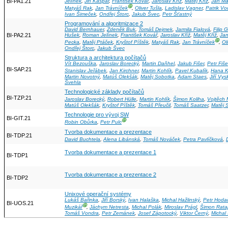
BI-PA1.21
Jelínek
,
Jiří Kašpar
,
František Kovář
,
Jaroslav Kříž
,
Matěj Kříž
,
Jan Ma
Ⓖ
Matyáš Rak
,
Jan Trávníček
,
Oliver Tušla
,
Ladislav Vagner
,
Patrik Vo
Ivan Šimeček
,
Ondřej Štorc
,
Jakub Švec
,
Petr Šťastný
Programování a algoritmizace 2
David Bernhauer
,
Zdeněk Buk
,
Tomáš Dejmek
,
Jarmila Fialová
,
Filip 
BI-PA2.21
Hušek
,
Roman Jelínek
,
František Kovář
,
Jaroslav Kříž
,
Matěj Kříž
,
Ja
Ⓖ
Pecka
,
Matěj Ptáček
,
Kryštof Píštěk
,
Matyáš Rak
,
Jan Trávníček
,
Ol
Ondřej Štorc
,
Jakub Švec
Struktura a architektura počítačů
Vít Bezouška
,
Jaroslav Borecký
,
Martin Daňhel
,
Jakub Fišer
,
Petr Fiše
BI-SAP.21
Stanislav Jeřábek
,
Jan Kirchner
,
Martin Kohlík
,
Pavel Kubalík
,
Hana K
Martin Novotný
,
Matúš Olekšák
,
Matěj Sobotka
,
Adam Staes
,
Jiří Vys
Švehla
Technologické základy počítačů
BI-TZP.21
Jaroslav Borecký
,
Robert Hülle
,
Martin Kohlík
,
Šimon Koliha
,
Vojtěch 
Matúš Olekšák
,
Kryštof Píštěk
,
Tomáš Přeučil
,
Tomáš Saatzer
,
Matěj 
Technologie pro vývoj SW
BI-GIT.21
Ⓖ
Robin Obůrka
,
Petr Pulc
Tvorba dokumentace a prezentace
BI-TDP.21
David Buchtela
,
Alena Libánská
,
Tomáš Nováček
,
Petra Pavlíčková
,
Tvorba dokumentace a prezentace 1
BI-TDP1
Tvorba dokumentace a prezentace 2
BI-TDP2
Unixové operační systémy
Lukáš Bařinka
,
Jiří Borský
,
Ivan Halaška
,
Michal Hažlinský
,
Petr Hoda
BI-UOS.21
Ⓖ
Muzikář
,
Jáchym Netresta
,
Michal Polák
,
Miroslav Prágl
,
Šimon Rata
Tomáš Vondra
,
Petr Zemánek
,
Josef Zápotocký
,
Viktor Černý
,
Michal