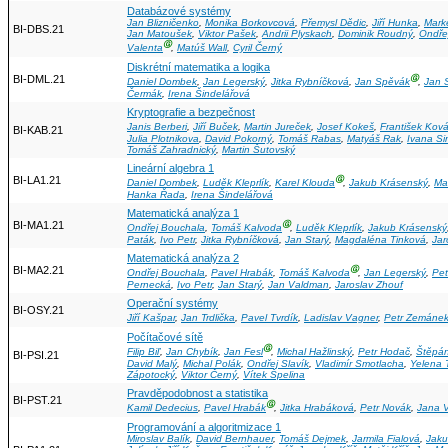
Databázové systémy
Jan Blizničenko
,
Monika Borkovcová
,
Přemysl Dědic
,
Jiří Hunka
,
Mark
BI-DBS.21
Jan Matoušek
,
Viktor Pašek
,
Andrii Plyskach
,
Dominik Roudný
,
Ondře
Ⓖ
Valenta
,
Matúš Wall
,
Cyril Černý
Diskrétní matematika a logika
BI-DML.21
Ⓖ
Daniel Dombek
,
Jan Legerský
,
Jitka Rybníčková
,
Jan Spěvák
,
Jan 
Čermák
,
Irena Šindelářová
Kryptografie a bezpečnost
Janis Berberi
,
Jiří Buček
,
Martin Jureček
,
Josef Kokeš
,
František Ková
BI-KAB.21
Julia Plotnikova
,
David Pokorný
,
Tomáš Rabas
,
Matyáš Rak
,
Ivana Si
Tomáš Zahradnický
,
Martin Šutovský
Lineární algebra 1
BI-LA1.21
Ⓖ
Daniel Dombek
,
Luděk Kleprlík
,
Karel Klouda
,
Jakub Krásenský
,
Ma
Hanka Řada
,
Irena Šindelářová
Matematická analýza 1
BI-MA1.21
Ⓖ
Ondřej Bouchala
,
Tomáš Kalvoda
,
Luděk Kleprlík
,
Jakub Krásenský
Paták
,
Ivo Petr
,
Jitka Rybníčková
,
Jan Starý
,
Magdaléna Tinková
,
Jar
Matematická analýza 2
BI-MA2.21
Ⓖ
Ondřej Bouchala
,
Pavel Hrabák
,
Tomáš Kalvoda
,
Jan Legerský
,
Pet
Pernecká
,
Ivo Petr
,
Jan Starý
,
Jan Valdman
,
Jaroslav Zhouf
Operační systémy
BI-OSY.21
Jiří Kašpar
,
Jan Trdlička
,
Pavel Tvrdík
,
Ladislav Vagner
,
Petr Zemáne
Počítačové sítě
Ⓖ
Filip Biľ
,
Jan Chybík
,
Jan Fesl
,
Michal Hažlinský
,
Petr Hodač
,
Štěpán
BI-PSI.21
David Malý
,
Michal Polák
,
Ondřej Slavík
,
Vladimír Smotlacha
,
Yelena 
Zápotocký
,
Viktor Černý
,
Vítek Špelina
Pravděpodobnost a statistika
BI-PST.21
Ⓖ
Kamil Dedecius
,
Pavel Hrabák
,
Jitka Hrabáková
,
Petr Novák
,
Jana 
Programování a algoritmizace 1
Miroslav Balík
,
David Bernhauer
,
Tomáš Dejmek
,
Jarmila Fialová
,
Jaku