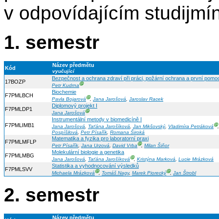
v odpovídajícím studijmí
1. semestr
Název předmětu
Kód
vyučující
Bezpečnost a ochrana zdraví při práci, požární ochrana a první pomo
17BOZP
Ⓖ
Petr Kudrna
Biochemie
F7PMLBCH
Ⓖ
Pavla Bojarová
,
Jana Jarošová
,
Jaroslav Racek
Diplomový projekt I
F7PMLDP1
Ⓖ
Jana Jarošová
Instrumentální metody v biomedicíně I
F7PMLIMB1
Ⓖ
Jana Jarošová
,
Taťána Jarošíková
,
Jan Mikšovský
,
Vladimíra Petráková
Pospíšilová
,
Petr Písařík
,
Romana Široká
Matematika a fyzika pro laboratorní praxi
F7PMLMFLP
Ⓖ
Petr Písařík
,
Jana Urzová
,
David Vrba
,
Milan Šiňor
Molekulární biologie a genetika
F7PMLMBG
Ⓖ
Jana Jarošová
,
Taťána Jarošíková
,
Kristýna Marková
,
Lucie Mrázková
Statistika a vyhodnocování výsledků
F7PMLSVV
Ⓖ
Ⓖ
Michaela Mrázková
,
Tomáš Nagy
,
Marek Piorecký
,
Jan Štrobl
2. semestr
Název předmětu