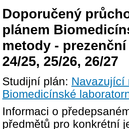
Doporučený průcho
plánem Biomedicíns
metody - prezenční 
24/25, 25/26, 26/27
Studijní plán:
Navazující 
Biomedicínské laborator
Informaci o předepsané
předmětů pro konkrétní j