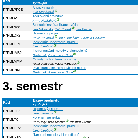
Kód
vyučující
Anglický jazyk
F7PMLPFCE
Ⓖ
Eva Motyčková
Aplikovaná statistika
F7PMLAS
Ⓖ
Anna Horňáková
Biomedicínské aplikace světla
F7PMLBAS
Ⓖ
Jan Mikšovský
,
Petr Písařík
,
Jan Remsa
Diplomový projekt II
F7PMLDP2
Ⓖ
Pavla Bojarová
,
Jana Jarošová
,
Daniela Obitková
Individuální laboratorní praxe I
F7PMLILP1
Ⓖ
Jana Jarošová
Instrumentální metody v biomedicíně II
F7PMLIMB2
Ⓖ
Martin Vlk
,
Alena Zavadilová
Metody molekulární medicíny
F7PMLMMM
Ⓖ
Milan Jakubek, Pavel Martásek
Praktikum z instrumentálních metod
F7PMLPIM
Ⓖ
Martin Vlk
,
Alena Zavadilová
3. semestr
Název předmětu
Kód
vyučující
Diplomový projekt III
F7PMLDP3
Ⓖ
Jana Jarošová
Forenzní genetika
F7PMLFG
Ⓖ
Petr Hollý, Ivan Mazura
, Vlastimil Stenzl
Individuální laboratorní praxe II
F7PMLILP2
Ⓖ
Jana Jarošová
Nanotechnologie v biomedicíně
F7PMLNTB