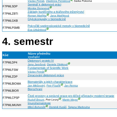
Ⓖ
Václav Petrák
,
Vladimíra Petráková
, Šárka Pokorná
Seminář k diplomové práci
F7PMLSDP
Ⓖ
Monika Donevová
Základy buněčného a tkáňového inženýrství
F7PMLZBTI
Ⓖ
Roman Matějka
,
Jana Matějková
Glykokonjugáty v biomedicíně
F7PMLGKB
Pokročilé spektroskopické metody v biomedicíně
F7PMLPSMB
Ⓖ
Eva Urbánková
4. semestr
Název předmětu
Kód
vyučující
Diplomový projekt IV
F7PMLDP4
Ⓖ
Jana Jarošová
,
Daniela Obitková
Fundamentals of Scientific Work
F7PMLFSW
Ⓖ
Václav Petrák
Zpracování diplomové práce
F7PMLZDP
Biomateriály a jejich charakterizace
F7PMLBIOMA
Ⓖ
Jan Mikšovský
,
Petr Písařík
,
Jan Remsa
Biorozhraní
F7PMLBIOR
Čisté prostory a správné praxe pro léčivé přípravky moderní terapie
F7PMLCPSP
Ⓖ
Ⓖ
Rudolf Broum
, Petr Lesný
,
Martin Mayer
Imunohematologie
F7PMLIMUNH
Ⓖ
Miloš Bohoněk
,
Dominik Kutáč
,
Tatjana Markovina