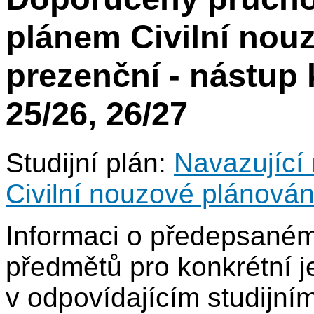
plánem Civilní nouz
prezenční - nástup k
25/26, 26/27
Studijní plán:
Navazující 
Civilní nouzové plánován
Informaci o předepsané
předmětů pro konkrétní j
v odpovídajícím studijní