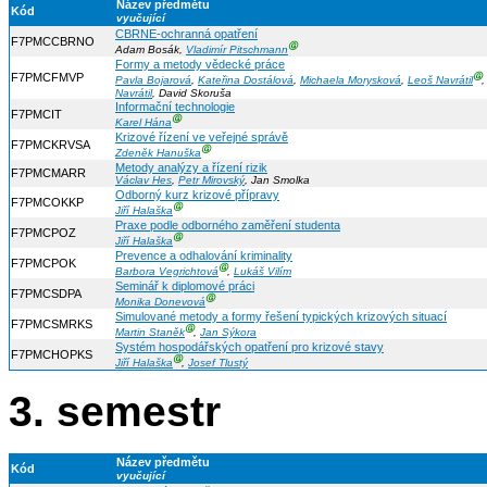
Název předmětu
Kód
vyučující
CBRNE-ochranná opatření
F7PMCCBRNO
Ⓖ
Adam Bosák,
Vladimír Pitschmann
Formy a metody vědecké práce
F7PMCFMVP
Ⓖ
Pavla Bojarová
,
Kateřina Dostálová
,
Michaela Morysková
,
Leoš Navrátil
Navrátil
, David Skoruša
Informační technologie
F7PMCIT
Ⓖ
Karel Hána
Krizové řízení ve veřejné správě
F7PMCKRVSA
Ⓖ
Zdeněk Hanuška
Metody analýzy a řízení rizik
F7PMCMARR
Václav Hes
,
Petr Mirovský
, Jan Smolka
Odborný kurz krizové přípravy
F7PMCOKKP
Ⓖ
Jiří Halaška
Praxe podle odborného zaměření studenta
F7PMCPOZ
Ⓖ
Jiří Halaška
Prevence a odhalování kriminality
F7PMCPOK
Ⓖ
Barbora Vegrichtová
,
Lukáš Vilím
Seminář k diplomové práci
F7PMCSDPA
Ⓖ
Monika Donevová
Simulované metody a formy řešení typických krizových situací
F7PMCSMRKS
Ⓖ
Martin Staněk
,
Jan Sýkora
Systém hospodářských opatření pro krizové stavy
F7PMCHOPKS
Ⓖ
Jiří Halaška
,
Josef Tlustý
3. semestr
Název předmětu
Kód
vyučující