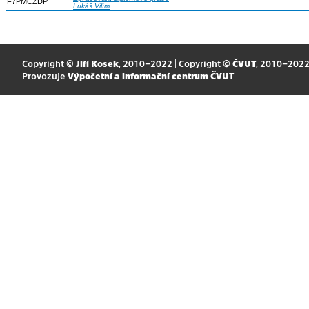
F7PMCZDP
Lukáš Vilím
Copyright ©
Jiří Kosek
, 2010–2022 | Copyright ©
ČVUT
, 2010–202
Provozuje
Výpočetní a informační centrum ČVUT