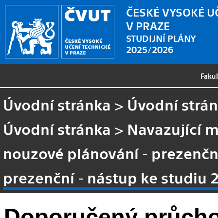
ČESKÉ VYSOKÉ U
V PRAZE
STUDIJNÍ PLÁNY
2025/2026
Faku
Úvodní stránka
>
Úvodní strá
Úvodní stránka
>
Navazující m
nouzové plánování - prezenčn
prezenční - nástup ke studiu 
Doporučený průcho