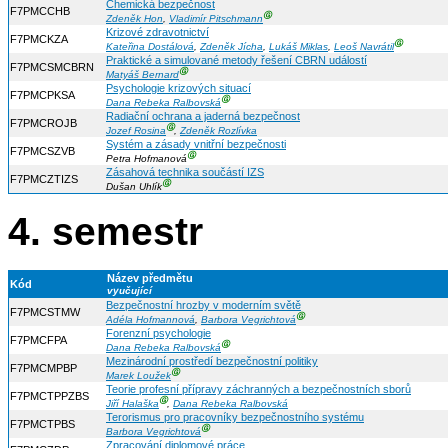
Chemická bezpečnost
F7PMCCHB
Ⓖ
Zdeněk Hon
,
Vladimír Pitschmann
Krizové zdravotnictví
F7PMCKZA
Ⓖ
Kateřina Dostálová
,
Zdeněk Jícha
,
Lukáš Miklas
,
Leoš Navrátil
Praktické a simulované metody řešení CBRN událostí
F7PMCSMCBRN
Ⓖ
Matyáš Bernard
Psychologie krizových situací
F7PMCPKSA
Ⓖ
Dana Rebeka Ralbovská
Radiační ochrana a jaderná bezpečnost
F7PMCROJB
Ⓖ
Jozef Rosina
,
Zdeněk Rozlívka
Systém a zásady vnitřní bezpečnosti
F7PMCSZVB
Ⓖ
Petra Hofmanová
Zásahová technika součástí IZS
F7PMCZTIZS
Ⓖ
Dušan Uhlík
4. semestr
Název předmětu
Kód
vyučující
Bezpečnostní hrozby v moderním světě
F7PMCSTMW
Ⓖ
Adéla Hofmannová
,
Barbora Vegrichtová
Forenzní psychologie
F7PMCFPA
Ⓖ
Dana Rebeka Ralbovská
Mezinárodní prostředí bezpečnostní politiky
F7PMCMPBP
Ⓖ
Marek Loužek
Teorie profesní přípravy záchranných a bezpečnostních sborů
F7PMCTPPZBS
Ⓖ
Jiří Halaška
,
Dana Rebeka Ralbovská
Terorismus pro pracovníky bezpečnostního systému
F7PMCTPBS
Ⓖ
Barbora Vegrichtová
Zpracování diplomové práce