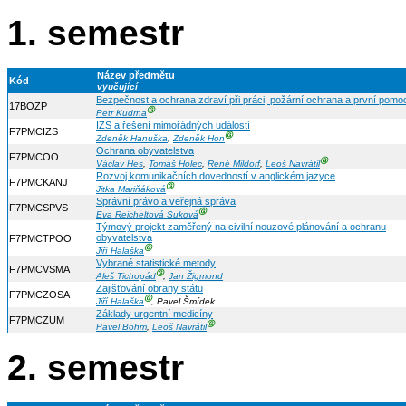
1. semestr
Název předmětu
Kód
vyučující
Bezpečnost a ochrana zdraví při práci, požární ochrana a první pomo
17BOZP
Ⓖ
Petr Kudrna
IZS a řešení mimořádných událostí
F7PMCIZS
Ⓖ
Zdeněk Hanuška
,
Zdeněk Hon
Ochrana obyvatelstva
F7PMCOO
Ⓖ
Václav Hes
,
Tomáš Holec
,
René Mildorf
,
Leoš Navrátil
Rozvoj komunikačních dovedností v anglickém jazyce
F7PMCKANJ
Ⓖ
Jitka Mariňáková
Správní právo a veřejná správa
F7PMCSPVS
Ⓖ
Eva Reicheltová Suková
Týmový projekt zaměřený na civilní nouzové plánování a ochranu
obyvatelstva
F7PMCTPOO
Ⓖ
Jiří Halaška
Vybrané statistické metody
F7PMCVSMA
Ⓖ
Aleš Tichopád
,
Jan Žigmond
Zajišťování obrany státu
F7PMCZOSA
Ⓖ
Jiří Halaška
, Pavel Šmídek
Základy urgentní medicíny
F7PMCZUM
Ⓖ
Pavel Böhm
,
Leoš Navrátil
2. semestr