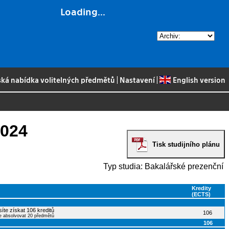
Loading...
ská nabídka volitelných předmětů
|
Nastavení
|
English version
2024
Tisk studijního plánu
Typ studia: Bakalářské prezenční
Kredity
(ECTS)
íte získat 106 kreditů
106
e absolvovat 20 předmětů
106