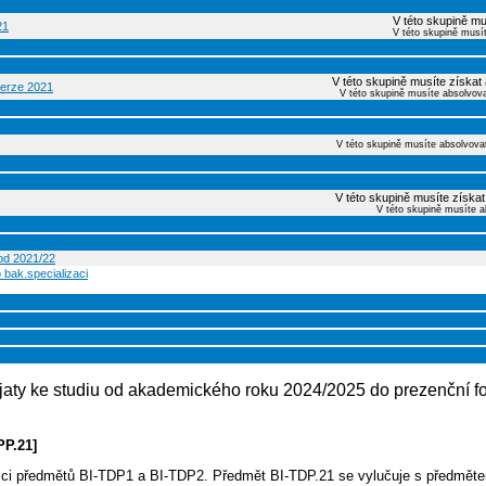
V této skupině mu
21
V této skupině musí
V této skupině musíte získat
 verze 2021
V této skupině musíte absolvov
V této skupině musíte absolvova
V této skupině musíte získat
V této skupině musíte a
 od 2021/22
 bak.specializaci
přijaty ke studiu od akademického roku 2024/2025 do prezenční f
PP.21]
ojici předmětů BI-TDP1 a BI-TDP2. Předmět BI-TDP.21 se vylučuje s předmě