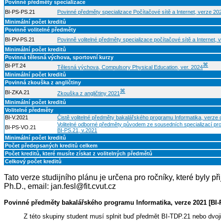
Povinné předměty specializace
BI-PS-PS.21
Povinné předměty specializace Počítačové sítě a Internet, verze 20
Minimální počet kreditů
Povinně volitelné předměty
BI-PV-PS.21
Povinně volitelné předměty specializace počítačové sítě a Internet,
Minimální počet kreditů
Povinná tělesná výchova, sportovní kurzy
⌘
BI-PT.24
Tělesná výchova, Compulsory Physical Education, ver. 2024
Minimální počet kreditů
Povinná zkouška z angličtiny
⌘
BI-ZKA.21
Zkouška z angličtiny 2021
Minimální počet kreditů
Volitelné předměty
BI-V.2021
Čistě volitelné předměty bakalářského programu Informatika, verze
Volitelné odborné předměty původem ze sousedních specializací pro
BI-PS-VO.21
BI-PS.21, v.2021
Minimální počet kreditů
Počet předepsaných kreditů celkem
Počet kreditů, které musíte získat z volitelných předmětů
Celkový počet kreditů
Tato verze studijního plánu je určena pro ročníky, které byly 
Ph.D., email: jan.fesl@fit.cvut.cz
Povinné předměty bakalářského programu Informatika, verze 2021 [BI-
Z této skupiny student musí splnit buď předmět BI-TDP.21 nebo dv