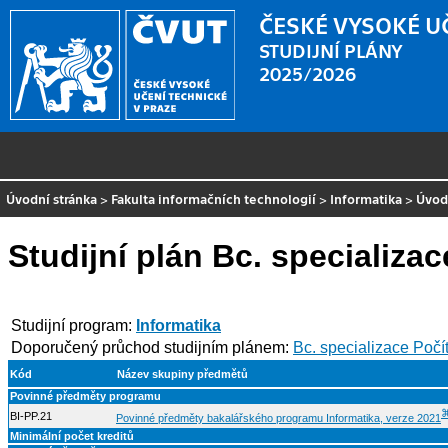
ČESKÉ VYSOKÉ U
STUDIJNÍ PLÁNY
2025/2026
Úvodní stránka
>
Fakulta informačních technologií
>
Informatika
>
Úvod
Studijní plán Bc. specializac
Studijní program:
Informatika
Doporučený průchod studijním plánem:
Bc. specializace Počít
Kód
Název skupiny předmětů
Povinné předměty programu
BI-PP.21
Povinné předměty bakalářského programu Informatika, verze 2021
Minimální počet kreditů