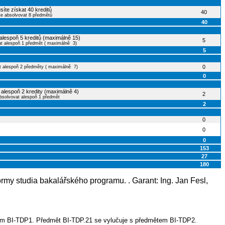
síte získat 40 kreditů
40
te absolvovat 8 předmětů
40
 alespoň 5 kreditů (maximálně 15)
5
at alespoň 1 předmět ( maximálně 3)
5
0
t alespoň 2 předměty ( maximálně 7)
0
 alespoň 2 kredity (maximálně 4)
2
bsolvovat alespoň 1 předmět
2
0
0
0
153
27
180
ormy studia bakalářského programu. . Garant: Ing. Jan Fesl,
tem BI-TDP1. Předmět BI-TDP.21 se vylučuje s předmětem BI-TDP2.