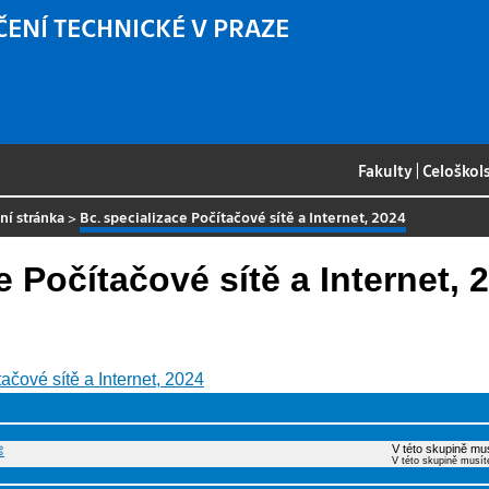
ČENÍ TECHNICKÉ V PRAZE
Fakulty
|
Celoškol
ní stránka
>
Bc. specializace Počítačové sítě a Internet, 2024
e Počítačové sítě a Internet, 
ačové sítě a Internet, 2024
V této skupině mus
⌘
V této skupině musít