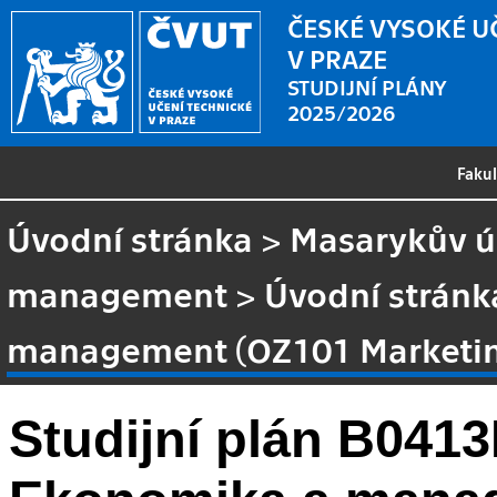
ČESKÉ VYSOKÉ U
V PRAZE
STUDIJNÍ PLÁNY
2025/2026
Faku
Úvodní stránka
>
Masarykův ús
management
>
Úvodní stránk
management (OZ101 Marketin
Studijní plán B041