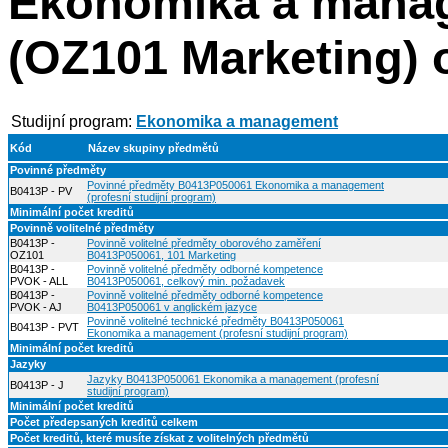
Ekonomika a mana
(OZ101 Marketing) 
Studijní program:
Ekonomika a management
Kód
Název skupiny předmětů
Povinné předměty
Povinné předměty B0413P050061 Ekonomika a management
B0413P - PV
(profesní studijní program)
Minimální počet kreditů
Povinně volitelné předměty
B0413P -
Povinně volitelné předměty oborového zaměření
OZ101
B0413P050061, 101 Marketing
B0413P -
Povinně volitelné předměty odborné kompetence
PVOK - ALL
B0413P050061, celkový min. požadavek
B0413P -
Povinně volitelné předměty odborné kompetence
PVOK - AJ
B0413P050061 v anglickém jazyce
Povinně volitelné technické předměty B0413P050061
B0413P - PVT
Ekonomika a management (profesní studijní program)
Minimální počet kreditů
Jazyky
Jazyky B0413P050061 Ekonomika a management (profesní
B0413P - J
studijní program)
Minimální počet kreditů
Počet předepsaných kreditů celkem
Počet kreditů, které musíte získat z volitelných předmětů