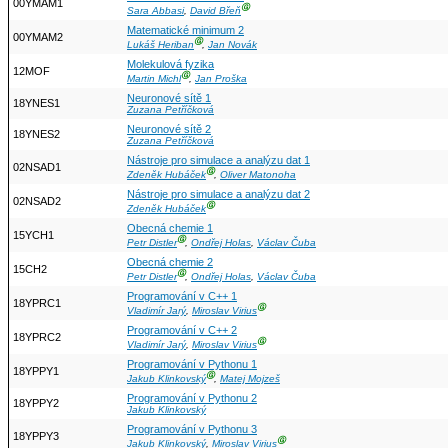
00YMAM1
Ⓖ
Sara Abbasi
,
David Břeň
Matematické minimum 2
00YMAM2
Ⓖ
Lukáš Heriban
,
Jan Novák
Molekulová fyzika
12MOF
Ⓖ
Martin Michl
,
Jan Proška
Neuronové sítě 1
18YNES1
Zuzana Petříčková
Neuronové sítě 2
18YNES2
Zuzana Petříčková
Nástroje pro simulace a analýzu dat 1
02NSAD1
Ⓖ
Zdeněk Hubáček
,
Oliver Matonoha
Nástroje pro simulace a analýzu dat 2
02NSAD2
Ⓖ
Zdeněk Hubáček
Obecná chemie 1
15YCH1
Ⓖ
Petr Distler
,
Ondřej Holas
,
Václav Čuba
Obecná chemie 2
15CH2
Ⓖ
Petr Distler
,
Ondřej Holas
,
Václav Čuba
Programování v C++ 1
18YPRC1
Ⓖ
Vladimír Jarý
,
Miroslav Virius
Programování v C++ 2
18YPRC2
Ⓖ
Vladimír Jarý
,
Miroslav Virius
Programování v Pythonu 1
18YPPY1
Ⓖ
Jakub Klinkovský
,
Matej Mojzeš
Programování v Pythonu 2
18YPPY2
Jakub Klinkovský
Programování v Pythonu 3
18YPPY3
Ⓖ
Jakub Klinkovský
,
Miroslav Virius