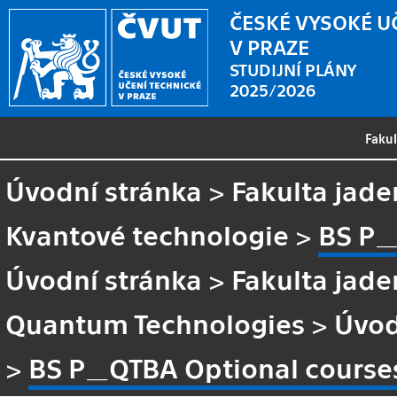
ČESKÉ VYSOKÉ U
V PRAZE
STUDIJNÍ PLÁNY
2025/2026
Faku
Úvodní stránka
>
Fakulta jade
Kvantové technologie
>
BS P_
Úvodní stránka
>
Fakulta jade
Quantum Technologies
>
Úvod
>
BS P_QTBA Optional course