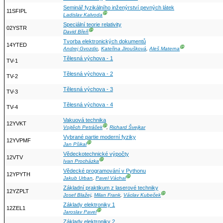
Seminář fyzikálního inženýrství pevných látek
11SFIPL
Ⓖ
Ladislav Kalvoda
Speciální teorie relativity
02YSTR
Ⓖ
David Břeň
Tvorba elektronických dokumentů
14YTED
Ⓖ
Andrej Gvozdic
,
Kateřina Jiroušková
,
Aleš Materna
Tělesná výchova - 1
TV-1
Tělesná výchova - 2
TV-2
Tělesná výchova - 3
TV-3
Tělesná výchova - 4
TV-4
Vakuová technika
12YVKT
Ⓖ
Vojtěch Petráček
,
Richard Švejkar
Vybrané partie moderní fyziky
12YVPMF
Ⓖ
Jan Pšikal
Vědeckotechnické výpočty
12VTV
Ⓖ
Ivan Procházka
Vědecké programování v Pythonu
12YPYTH
Ⓖ
Jakub Urban
,
Pavel Váchal
Základní praktikum z laserové techniky
12YZPLT
Ⓖ
Josef Blažej
,
Milan Frank
,
Václav Kubeček
Základy elektroniky 1
12ZEL1
Ⓖ
Jaroslav Pavel
Základy elektroniky 2