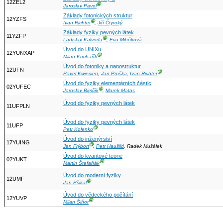
12ZEL2
Ⓖ
Jaroslav Pavel
Základy fotonických struktur
12YZFS
Ⓖ
Ivan Richter
,
Jiří Čtyroký
Základy fyziky pevných látek
11YZFP
Ⓖ
Ladislav Kalvoda
,
Eva Mihóková
Úvod do UNIXu
12YUNXAP
Ⓖ
Milan Kuchařík
Úvod do fotoniky a nanostruktur
12UFN
Ⓖ
Pavel Kwiecien
,
Jan Proška
,
Ivan Richter
Úvod do fyziky elementárních částic
02YUFEC
Ⓖ
Jaroslav Bielčík
,
Marek Matas
Úvod do fyziky pevných látek
11UFPLN
Úvod do fyziky pevných látek
11UFP
Ⓖ
Petr Kolenko
Úvod do inženýrství
17YUING
Ⓖ
Jan Frýbort
,
Petr Haušild
, Radek Mušálek
Úvod do kvantové teorie
02YUKT
Ⓖ
Martin Štefaňák
Úvod do moderní fyziky
12UMF
Ⓖ
Jan Pšikal
Úvod do vědeckého počítání
12YUVP
Ⓖ
Milan Šiňor