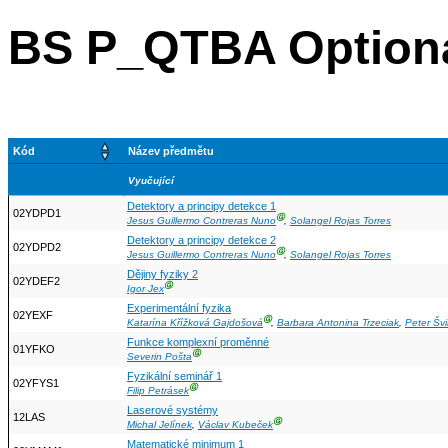
BS P_QTBA Optiona
Kód
Název předmětu
Vyučující
Detektory a principy detekce 1
02YDPD1
Ⓖ
Jesus Guillermo Contreras Nuno
,
Solangel Rojas Torres
Detektory a principy detekce 2
02YDPD2
Ⓖ
Jesus Guillermo Contreras Nuno
,
Solangel Rojas Torres
Dějiny fyziky 2
02YDEF2
Ⓖ
Igor Jex
Experimentální fyzika
02YEXF
Ⓖ
Katarína Křížková Gajdošová
,
Barbara Antonina Trzeciak
,
Peter Švi
Funkce komplexní proměnné
01YFKO
Ⓖ
Severin Pošta
Fyzikální seminář 1
02YFYS1
Ⓖ
Filip Petrásek
Laserové systémy
12LAS
Ⓖ
Michal Jelínek
,
Václav Kubeček
Matematické minimum 1