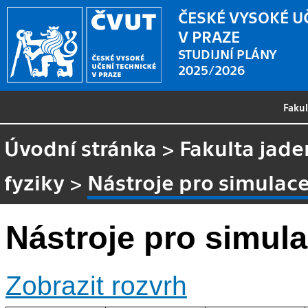
ČESKÉ VYSOKÉ U
V PRAZE
STUDIJNÍ PLÁNY
2025/2026
Faku
Úvodní stránka
>
Fakulta jade
fyziky
>
Nástroje pro simulace
Nástroje pro simula
Zobrazit rozvrh