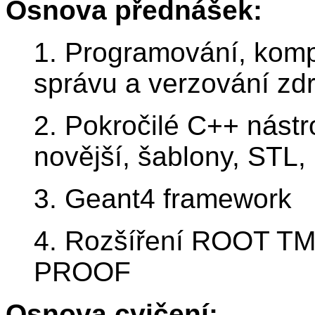
Osnova přednášek:
1. Programování, komp
správu a verzování zd
2. Pokročilé C++ nást
novější, šablony, STL, 
3. Geant4 framework
4. Rozšíření ROOT TMVA
PROOF
Osnova cvičení: