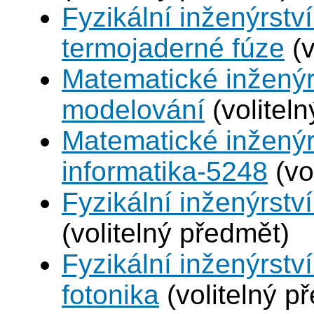
Fyzikální inženýrstv
termojaderné fúze
(v
Matematické inženýr
modelování
(volitel
Matematické inženýr
informatika-5248
(vo
Fyzikální inženýrství
(volitelný předmět)
Fyzikální inženýrstv
fotonika
(volitelný p