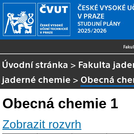
ČESKÉ VYSOKÉ U
V PRAZE
STUDIJNÍ PLÁNY
2025/2026
Faku
Úvodní stránka
>
Fakulta jade
jaderné chemie
>
Obecná che
Obecná chemie 1
Zobrazit rozvrh