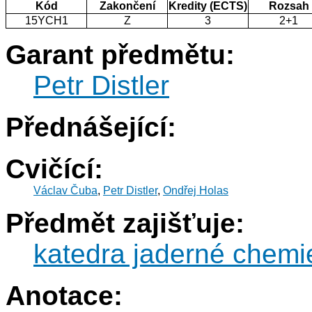
Kód
Zakončení
Kredity (ECTS)
Rozsah
15YCH1
Z
3
2+1
Garant předmětu:
Petr Distler
Přednášející:
Cvičící:
Václav Čuba
,
Petr Distler
,
Ondřej Holas
Předmět zajišťuje:
katedra jaderné chemi
Anotace: