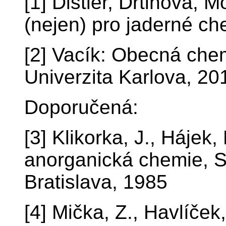
[1] Distler, Drtinová, 
(nejen) pro jaderné c
[2] Vacík: Obecná che
Univerzita Karlova, 20
Doporučená:
[3] Klikorka, J., Hájek,
anorganická chemie, S
Bratislava, 1985
[4] Mička, Z., Havlíček,