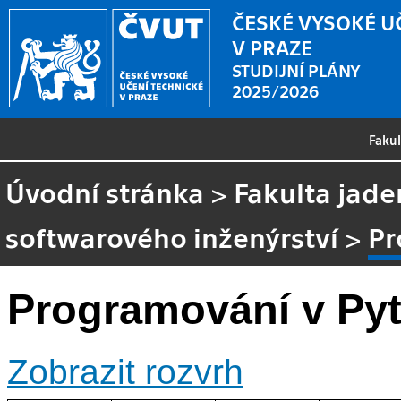
ČESKÉ VYSOKÉ U
V PRAZE
STUDIJNÍ PLÁNY
2025/2026
Faku
Úvodní stránka
>
Fakulta jade
softwarového inženýrství
>
Pr
Programování v Py
Zobrazit rozvrh