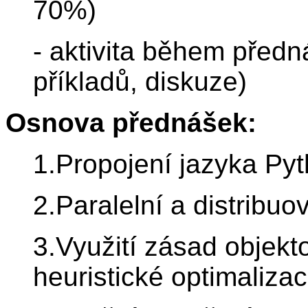
70%)
- aktivita během předn
příkladů, diskuze)
Osnova přednášek:
1.Propojení jazyka Py
2.Paralelní a distribu
3.Využití zásad objek
heuristické optimalizac