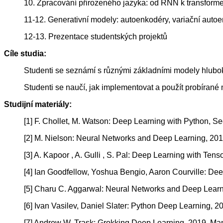
10. Zpracování přirozeného jazyka: od RNN k transformer
11-12. Generativní modely: autoenkodéry, variační autoe
12-13. Prezentace studentských projektů
Cíle studia:
Studenti se seznámí s různými základními modely hluboký
Studenti se naučí, jak implementovat a použít probírané
Studijní materiály:
[1] F. Chollet, M. Watson: Deep Learning with Python, Se
[2] M. Nielson: Neural Networks and Deep Learning, 201
[3] A. Kapoor , A. Gulli , S. Pal: Deep Learning with Ten
[4] Ian Goodfellow, Yoshua Bengio, Aaron Courville: De
[5] Charu C. Aggarwal: Neural Networks and Deep Learn
[6] Ivan Vasilev, Daniel Slater: Python Deep Learning, 2
[7] Andrew W. Trask: Grokking Deep Learning, 2019, Ma