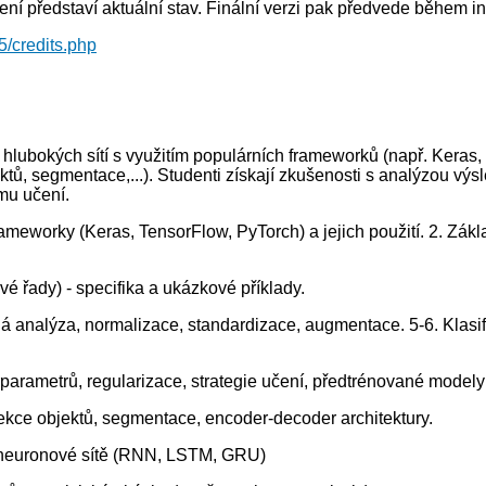
í představí aktuální stav. Finální verzi pak předvede během in
/credits.php
hlubokých sítí s využitím populárních frameworků (např. Keras
tů, segmentace,...). Studenti získají zkušenosti s analýzou vý
mu učení.
ameworky (Keras, TensorFlow, PyTorch) a jejich použití. 2. Zákla
vé řady) - specifika a ukázkové příklady.
ná analýza, normalizace, standardizace, augmentace. 5-6. Klasif
parametrů, regularizace, strategie učení, předtrénované modely 
tekce objektů, segmentace, encoder-decoder architektury.
í neuronové sítě (RNN, LSTM, GRU)