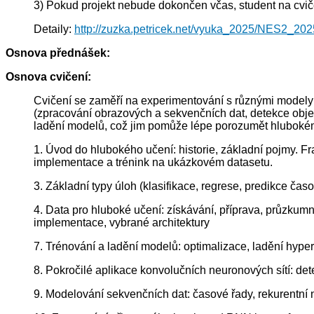
3) Pokud projekt nebude dokončen včas, student na cvičen
Detaily:
http://zuzka.petricek.net/vyuka_2025/NES2_2025
Osnova přednášek:
Osnova cvičení:
Cvičení se zaměří na experimentování s různými modely 
(zpracování obrazových a sekvenčních dat, detekce objek
ladění modelů, což jim pomůže lépe porozumět hluboké
1. Úvod do hlubokého učení: historie, základní pojmy. Fr
implementace a trénink na ukázkovém datasetu.
3. Základní typy úloh (klasifikace, regrese, predikce časo
4. Data pro hluboké učení: získávání, příprava, průzkum
implementace, vybrané architektury
7. Trénování a ladění modelů: optimalizace, ladění hyper
8. Pokročilé aplikace konvolučních neuronových sítí: de
9. Modelování sekvenčních dat: časové řady, rekurentn