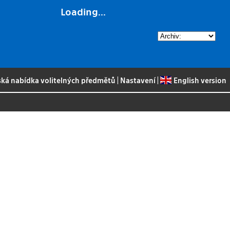
Loading...
ská nabídka volitelných předmětů
|
Nastavení
|
English version