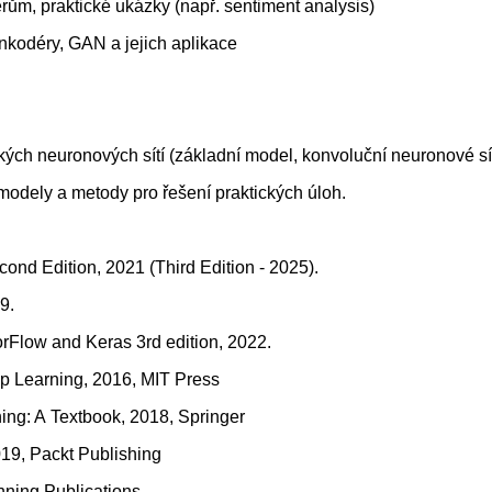
ům, praktické ukázky (např. sentiment analysis)
nkodéry, GAN a jejich aplikace
ch neuronových sítí (základní model, konvoluční neuronové sít
 modely a metody pro řešení praktických úloh.
cond Edition, 2021 (Third Edition - 2025).
9.
sorFlow and Keras 3rd edition, 2022.
ep Learning, 2016, MIT Press
ing: A Textbook, 2018, Springer
019, Packt Publishing
nning Publications