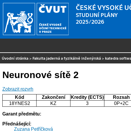
ČESKÉ VYSOKÉ U
STUDIJNÍ PLÁNY
2025/2026
Úvodní stránka
>
Fakulta jaderná a fyzikálně inženýrská
>
katedra softw
Neuronové sítě 2
Zobrazit rozvrh
Kód
Zakončení
Kredity (ECTS)
Rozsah
18YNES2
KZ
3
0P+2C
Garant předmětu:
Přednášející:
Zuzana Petříčková