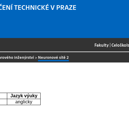
ČENÍ TECHNICKÉ V PRAZE
Fakulty
|
Celoškol
arového inženýrství
>
Neuronové sítě 2
Jazyk výuky
anglicky