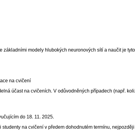
 základními modely hlubokých neuronových sítí a naučit je tyto 
tace na cvičení
delná účast na cvičeních. V odůvodněných případech (např. kol
yučujícím do 18. 11. 2025.
i studenty na cvičení v předem dohodnutém termínu, nejpozději 