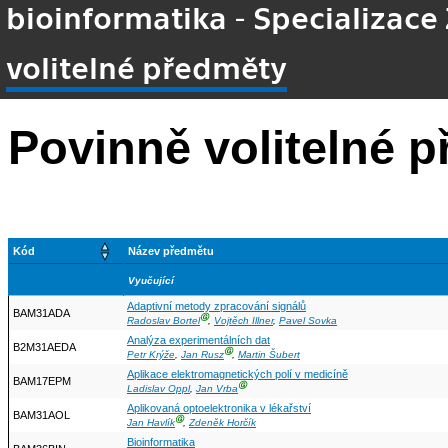
bioinformatika - Specializace
volitelné předměty
Povinně volitelné 
Kód
Název předmětu
Vyučující
Adaptivní metody zpracování signálů
BAM31ADA
Ⓖ
Radoslav Bortel
,
Vojtěch Illner
,
Pavel Sovka
Analýza experimentálních dat
B2M31AEDA
Ⓖ
Petr Krýže
,
Jan Rusz
,
Martin Šubert
Aplikace elektromagnetických polí v medicíně
BAM17EPM
Ⓖ
Ladislav Oppl
,
Jan Vrba
Aplikovaná optoelektronika v lékařství
BAM31AOL
Ⓖ
Jan Havlík
,
Zdeněk Horčík
Bioinformatika