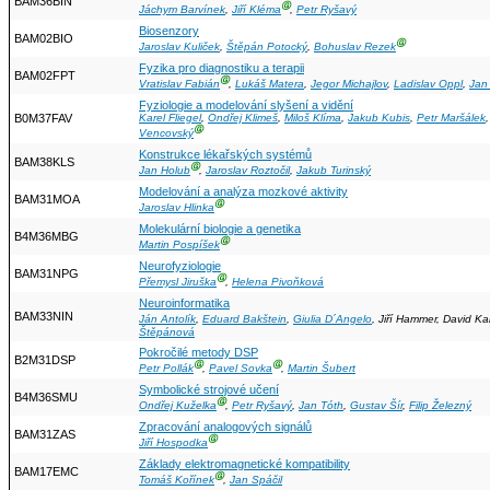
BAM36BIN
Ⓖ
Jáchym Barvínek
,
Jiří Kléma
,
Petr Ryšavý
Biosenzory
BAM02BIO
Ⓖ
Jaroslav Kuliček
,
Štěpán Potocký
,
Bohuslav Rezek
Fyzika pro diagnostiku a terapii
BAM02FPT
Ⓖ
Vratislav Fabián
,
Lukáš Matera
,
Jegor Michajlov
,
Ladislav Oppl
,
Jan
Fyziologie a modelování slyšení a vidění
B0M37FAV
Karel Fliegel
,
Ondřej Klimeš
,
Miloš Klíma
,
Jakub Kubis
,
Petr Maršálek
Ⓖ
Vencovský
Konstrukce lékařských systémů
BAM38KLS
Ⓖ
Jan Holub
,
Jaroslav Roztočil
,
Jakub Turinský
Modelování a analýza mozkové aktivity
BAM31MOA
Ⓖ
Jaroslav Hlinka
Molekulární biologie a genetika
B4M36MBG
Ⓖ
Martin Pospíšek
Neurofyziologie
BAM31NPG
Ⓖ
Přemysl Jiruška
,
Helena Pivoňková
Neuroinformatika
BAM33NIN
Ján Antolík
,
Eduard Bakštein
,
Giulia D´Angelo
, Jiří Hammer, David Ka
Štěpánová
Pokročilé metody DSP
B2M31DSP
Ⓖ
Ⓖ
Petr Pollák
,
Pavel Sovka
,
Martin Šubert
Symbolické strojové učení
B4M36SMU
Ⓖ
Ondřej Kuželka
,
Petr Ryšavý
,
Jan Tóth
,
Gustav Šír
,
Filip Železný
Zpracování analogových signálů
BAM31ZAS
Ⓖ
Jiří Hospodka
Základy elektromagnetické kompatibility
BAM17EMC
Ⓖ
Tomáš Kořínek
,
Jan Spáčil