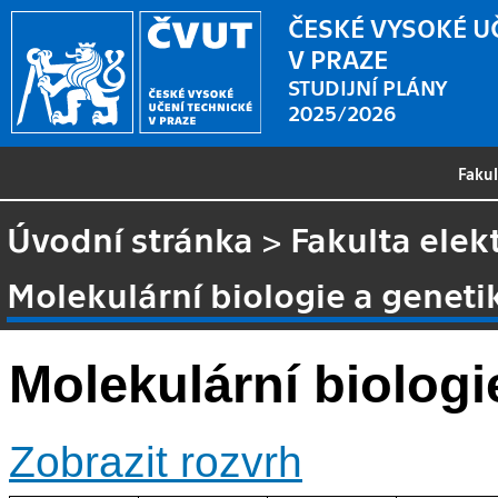
ČESKÉ VYSOKÉ U
V PRAZE
STUDIJNÍ PLÁNY
2025/2026
Faku
Úvodní stránka
>
Fakulta elek
Molekulární biologie a geneti
Molekulární biologi
Zobrazit rozvrh