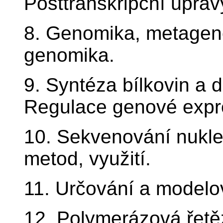
Posttranskripční úpra
8. Genomika, metagen
genomika.
9. Syntéza bílkovin a d
Regulace genové expr
10. Sekvenování nukleo
metod, využití.
11. Určování a modelov
12. Polymerázová řetěz