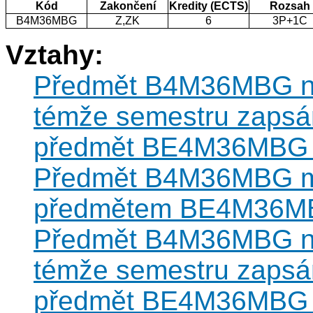
Kód
Zakončení
Kredity (ECTS)
Rozsah
B4M36MBG
Z,ZK
6
3P+1C
Vztahy:
Předmět B4M36MBG nes
témže semestru zapsán
předmět BE4M36MBG (v
Předmět B4M36MBG mů
předmětem BE4M36M
Předmět B4M36MBG nes
témže semestru zapsán
předmět BE4M36MBG (v