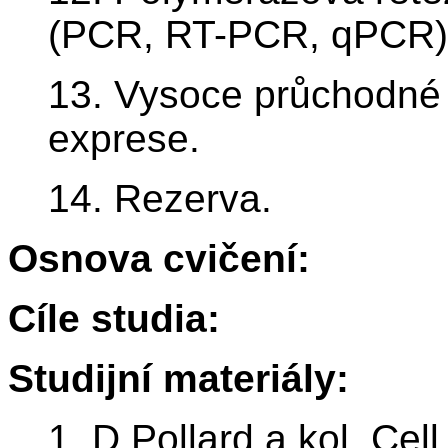
(PCR, RT-PCR, qPCR)
13. Vysoce průchodné
exprese.
14. Rezerva.
Osnova cvičení:
Cíle studia:
Studijní materiály:
1..D.Pollard a kol. Cel