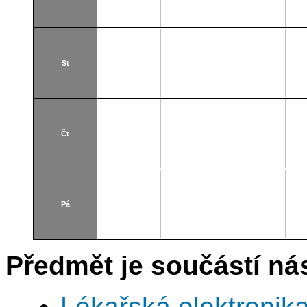
St
Čt
Pá
Předmět je součástí nás
Lékařská elektronika