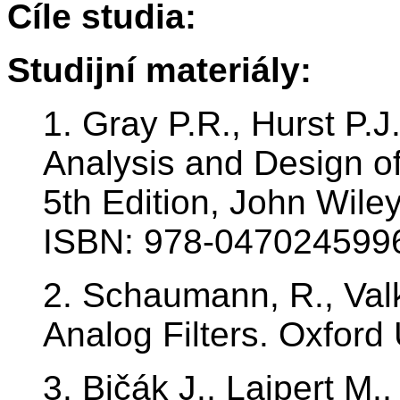
Cíle studia:
Studijní materiály:
1. Gray P.R., Hurst P.J
Analysis and Design of
5th Edition, John Wile
ISBN: 978-047024599
2. Schaumann, R., Val
Analog Filters. Oxford 
3. Bičák J., Laipert M.