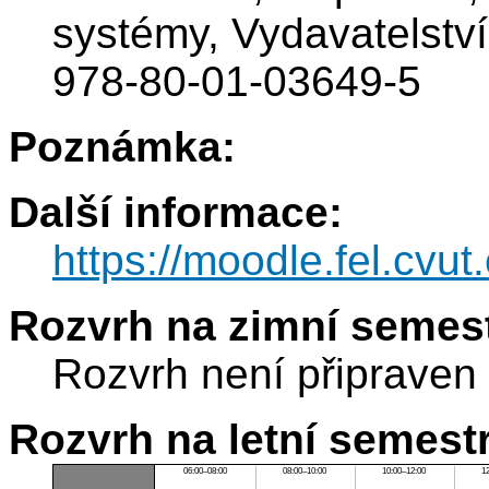
systémy, Vydavatelstv
978-80-01-03649-5
Poznámka:
Další informace:
https://moodle.fel.cv
Rozvrh na zimní semest
Rozvrh není připraven
Rozvrh na letní semest
06:00–08:00
08:00–10:00
10:00–12:00
1