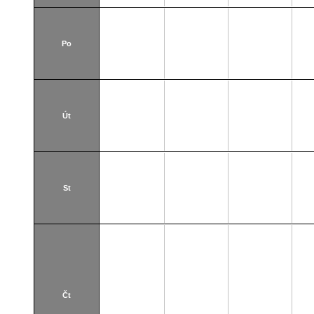
Po
Út
St
Čt