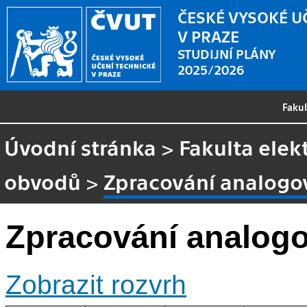
ČESKÉ VYSOKÉ U
V PRAZE
STUDIJNÍ PLÁNY
2025/2026
Faku
Úvodní stránka
>
Fakulta elek
obvodů
>
Zpracování analogo
Zpracování analogo
Zobrazit rozvrh