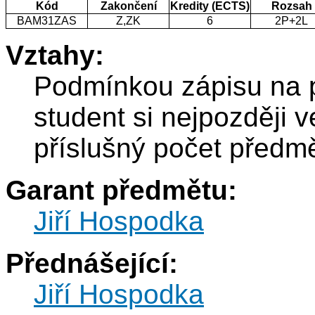
Kód
Zakončení
Kredity (ECTS)
Rozsah
BAM31ZAS
Z,ZK
6
2P+2L
Vztahy:
Podmínkou zápisu na 
student si nejpozději 
příslušný počet před
Garant předmětu:
Jiří Hospodka
Přednášející:
Jiří Hospodka