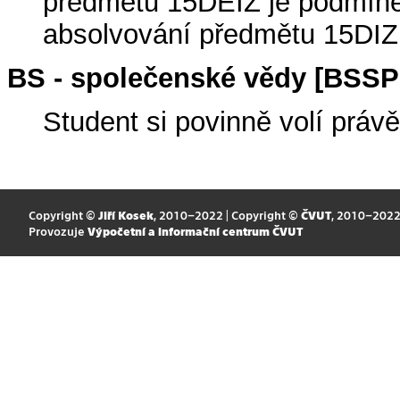
předmětu 15DEIZ je podmín
absolvování předmětu 15DIZ
BS - společenské vědy [BSS
Student si povinně volí prá
Copyright ©
Jiří Kosek
, 2010–2022 | Copyright ©
ČVUT
, 2010–202
Provozuje
Výpočetní a informační centrum ČVUT