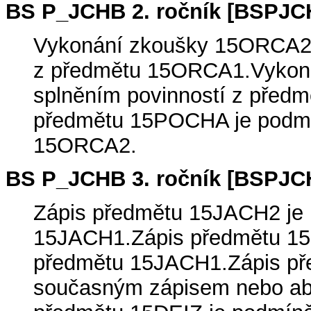
BS P_JCHB 2. ročník [BSPJC
Vykonání zkoušky 15ORCA2 
z předmětu 15ORCA1.Vykon
splněním povinností z před
předmětu 15POCHA je podmí
15ORCA2.
BS P_JCHB 3. ročník [BSPJC
Zápis předmětu 15JACH2 je
15JACH1.Zápis předmětu 1
předmětu 15JACH1.Zápis př
současným zápisem nebo ab