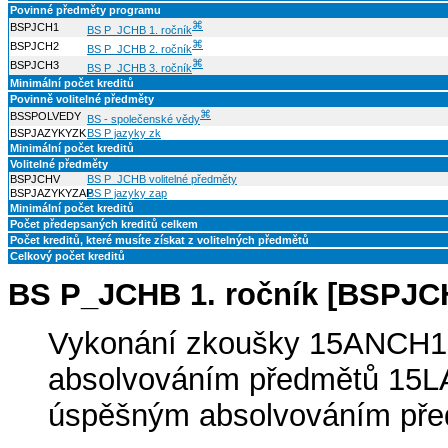
Povinné předměty programu
⌘
BSPJCH1
BS P_JCHB 1. ročník
⌘
BSPJCH2
BS P_JCHB 2. ročník
⌘
BSPJCH3
BS P_JCHB 3. ročník
Minimální počet kreditů
Povinně volitelné předměty
⌘
BSSPOLVEDY
BS - společenské vědy
BSPJAZYKYZK
BS P jazyky zk
Minimální počet kreditů
Volitelné předměty
BSPJCHV
BS P_JCHB volitelné předměty
BSPJAZYKYZAP
BS P jazyky zap
Minimální počet kreditů
Počet předepsaných kreditů celkem
Počet kreditů, které musíte získat z volitelných předmětů
Celkový počet kreditů
BS P_JCHB 1. ročník [BSPJC
Vykonání zkoušky 15ANCH1
absolvováním předmětů 15LA
úspěšným absolvováním př