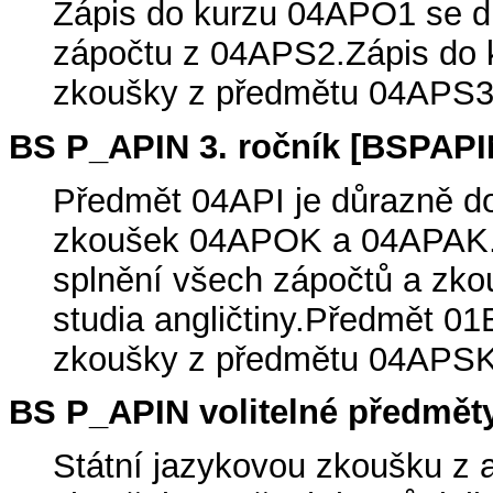
Zápis do kurzu 04APO1 se d
zápočtu z 04APS2.Zápis do 
zkoušky z předmětu 04APS3
BS P_APIN 3. ročník [BSPAPI
Předmět 04API je důrazně d
zkoušek 04APOK a 04APAK.)
splnění všech zápočtů a zkou
studia angličtiny.Předmět 01
zkoušky z předmětu 04APSK
BS P_APIN volitelné předmět
Státní jazykovou zkoušku z a