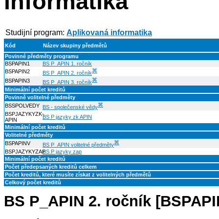
informatika
Studijní program:
Aplikovaná informatika
Kód
Název skupiny předmětů
Povinné předměty programu
BSPAPIN1
BS P_APIN 1. ročník
⌘
BSPAPIN2
BS P_APIN 2. ročník
⌘
BSPAPIN3
BS P_APIN 3. ročník
Minimální počet kreditů
Povinně volitelné předměty
⌘
BSSPOLVEDY
BS - společenské vědy
BSPJAZYKYZK-
BS P jazyky zk APIN
APIN
Minimální počet kreditů
Volitelné předměty
⌘
BSPAPINV
BS P_APIN volitelné předměty
BSPJAZYKYZAP
BS P jazyky zap
Minimální počet kreditů
Počet předepsaných kreditů celkem
Počet kreditů, které musíte získat z volitelných předmětů
Celkový počet kreditů
BS P_APIN 2. ročník [BSPAPI