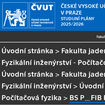
ČESKÉ VYSOKÉ U
V PRAZE
STUDIJNÍ PLÁNY
2025/2026
Faku
Úvodní stránka
>
Fakulta jade
Fyzikální inženýrství - Počítač
Úvodní stránka
>
Fakulta jade
Fyzikální inženýrství
>
Úvodní
Počítačová fyzika
>
BS P_FIB P