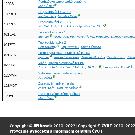
Počítačové algebraické systémy
12PAS
Ⓖ
Milan Šiňor
Programování v C++ 1
18PRC1
Ⓖ
Vladimír Jarý
,
Miroslav Virius
Programování v C++ 2
18PRC2
Ⓖ
Vladimír Jarý
,
Jakub Klinkovský
,
Miroslav Virius
Teoretická fyzika 1
02TEF1
Ⓖ
Igor Jex
,
Michal Jex
,
Petr Novotný
,
Filip Petrásek
,
Stanislav Skoupý
Teoretická fyzika 2
02TEF2
Ⓖ
Petr Novotný
,
Filip Petrásek
,
Rudolf Šmolka
Termodynamika a statistická fyzika
02TSFA
Ⓖ
Igor Jex
,
Tereza Lehečková
,
Jaroslav Novotný
,
Petr Novotný
,
Stani
Vlnění, optika a atomová fyzika
02VOAF
Ⓖ
Tereza Lehečková
,
Josef Schmidt
,
Jiří Tolar
,
Jan Vysoký
,
Rudolf Šm
Vybrané partie moderní fyziky
12VPMF
Ⓖ
Jan Pšikal
Zpracování měření a dat
12ZMDT
Ⓖ
Josef Blažej
,
Ivan Procházka
Úvod do vědeckého počítání
12UVP
Ⓖ
Milan Šiňor
Copyright ©
Jiří Kosek
, 2010–2022 | Copyright ©
ČVUT
, 2010–202
Provozuje
Výpočetní a informační centrum ČVUT