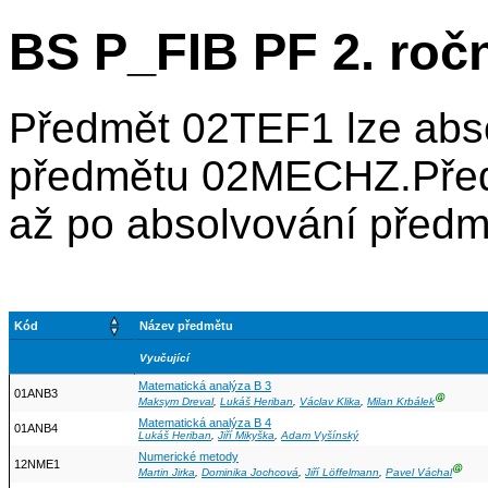
BS P_FIB PF 2. roč
Předmět 02TEF1 lze abso
předmětu 02MECHZ.Před
až po absolvování před
Kód
Název předmětu
Vyučující
Matematická analýza B 3
01ANB3
Ⓖ
Maksym Dreval
,
Lukáš Heriban
,
Václav Klika
,
Milan Krbálek
Matematická analýza B 4
01ANB4
Lukáš Heriban
,
Jiří Mikyška
,
Adam Vyšínský
Numerické metody
12NME1
Ⓖ
Martin Jirka
,
Dominika Jochcová
,
Jiří Löffelmann
,
Pavel Váchal