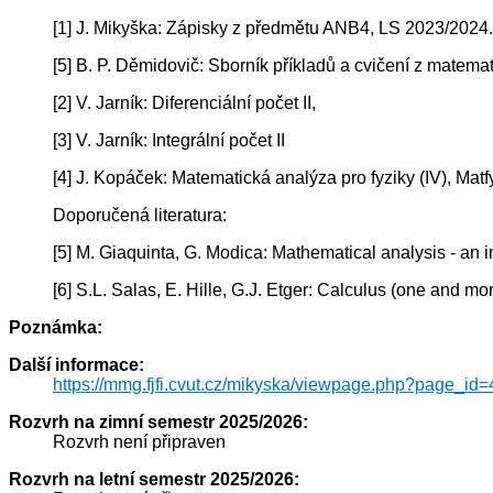
[1] J. Mikyška: Zápisky z předmětu ANB4, LS 2023/2024.
[5] B. P. Děmidovič: Sborník příkladů a cvičení z matema
[2] V. Jarník: Diferenciální počet II,
[3] V. Jarník: Integrální počet II
[4] J. Kopáček: Matematická analýza pro fyziky (IV), Mat
Doporučená literatura:
[5] M. Giaquinta, G. Modica: Mathematical analysis - an i
[6] S.L. Salas, E. Hille, G.J. Etger: Calculus (one and mor
Poznámka:
Další informace:
https://mmg.fjfi.cvut.cz/mikyska/viewpage.php?page_id=
Rozvrh na zimní semestr 2025/2026:
Rozvrh není připraven
Rozvrh na letní semestr 2025/2026: