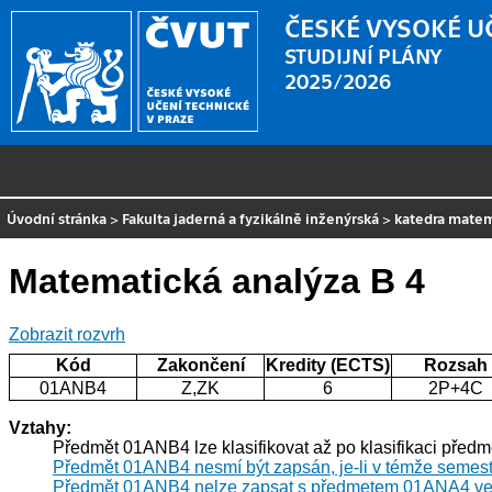
ČESKÉ VYSOKÉ U
STUDIJNÍ PLÁNY
2025/2026
Úvodní stránka
>
Fakulta jaderná a fyzikálně inženýrská
>
katedra mate
Matematická analýza B 4
Zobrazit rozvrh
Kód
Zakončení
Kredity (ECTS)
Rozsah
01ANB4
Z,ZK
6
2P+4C
Vztahy:
Předmět 01ANB4 lze klasifikovat až po klasifikaci pře
Předmět 01ANB4 nesmí být zapsán, je-li v témže semest
Předmět 01ANB4 nelze zapsat s předmetem 01ANA4 ve 