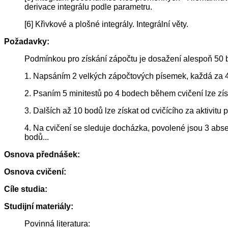
derivace integrálu podle parametru.
[6] Křivkové a plošné integrály. Integrální věty.
Požadavky:
Podmínkou pro získání zápočtu je dosažení alespoň 50 b
1. Napsáním 2 velkých zápočtových písemek, každá za 4
2. Psaním 5 minitestů po 4 bodech během cvičení lze zís
3. Dalších až 10 bodů lze získat od cvičícího za aktivitu
4. Na cvičení se sleduje docházka, povolené jsou 3 absen
bodů...
Osnova přednášek:
Osnova cvičení:
Cíle studia:
Studijní materiály:
Povinná literatura: