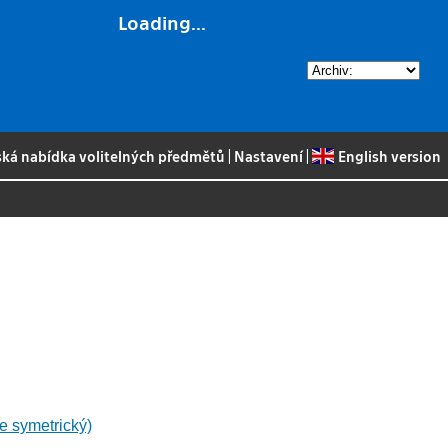
Loading...
ská nabídka volitelných předmětů
|
Nastavení
|
English version
e symetrický)