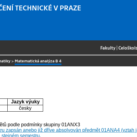
ČENÍ TECHNICKÉ V PRAZE
Fakulty
|
Celoškol
matiky
>
Matematická analýza B 4
Jazyk výuky
česky
dmětů podle podmínky skupiny 01ANX3
ru zapsán anebo již dříve absolvován předmět 01ANA4 (vztah j
stejném semestru.