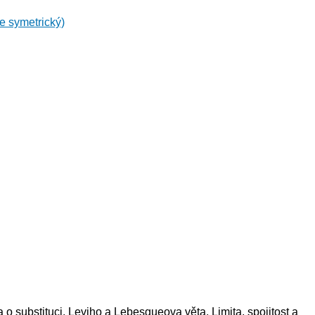
e symetrický)
 o substituci. Leviho a Lebesgueova věta. Limita, spojitost a