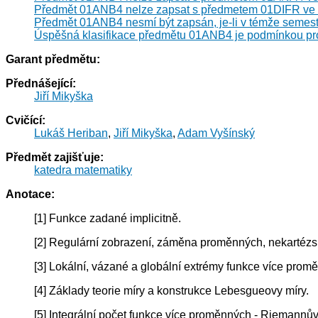
Předmět 01ANB4 nelze zapsat s předmetem 01DIFR ve 
Předmět 01ANB4 nesmí být zapsán, je-li v témže semest
Úspěšná klasifikace předmětu 01ANB4 je podmínkou pr
Garant předmětu:
Přednášející:
Jiří Mikyška
Cvičící:
Lukáš Heriban
,
Jiří Mikyška
,
Adam Vyšínský
Předmět zajišťuje:
katedra matematiky
Anotace:
[1] Funkce zadané implicitně.
[2] Regulární zobrazení, záměna proměnných, nekartézs
[3] Lokální, vázané a globální extrémy funkce více prom
[4] Základy teorie míry a konstrukce Lebesgueovy míry.
[5] Integrální počet funkce více proměnných - Riemannův 