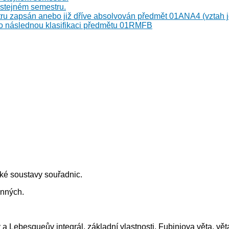
stejném semestru.
ru zapsán anebo již dříve absolvován předmět 01ANA4 (vztah j
o následnou klasifikaci předmětu 01RMFB
ké soustavy souřadnic.
ěnných.
a Lebesgueův integrál, základní vlastnosti, Fubiniova věta, věta