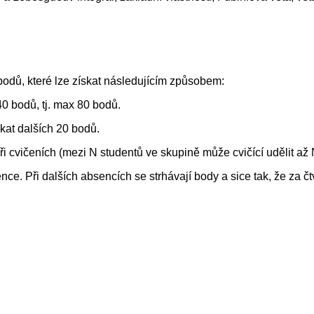
odů, které lze získat následujícím způsobem:
0 bodů, tj. max 80 bodů.
kat dalších 20 bodů.
 při cvičeních (mezi N studentů ve skupině může cvičící udělit a
ce. Při dalších absencích se strhávají body a sice tak, že za č