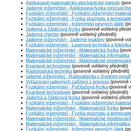
Aplikované matematicko-stochastické metody
(povi
Jaderné inženýrství - Aplikovaná fyzika ionizujícího
Fyzikální inženýrství - Fyzikální inženýrství materiá
Fyzikální inženýrství - Fyzika plazmatu a termojad
Fyzikální inženýrství - Inženýrství pevných látek
(po
Jaderná a částicová fyzika
(povinně volitelný před
Jaderná chemie
(povinně volitelný předmět)
Jaderné inženýrství - Jaderné reaktory
(povinně vol
Fyzikální inženýrství - Laserová technika a fotonika
Matematické inženýrství - Matematická fyzika
(povi
Matematické inženýrství - Matematická informatika
Matematické inženýrství - Matematické modelování
Kvantové technologie
(povinně volitelný předmět)
Radiologická technika
(povinně volitelný předmět)
jaderné inženýrství - Radioaktivita v životním prost
Vyřazování jaderných zařízení z provozu
(povinně v
Fyzikální inženýrství - Počítačová fyzika
(povinně v
Kvantové technologie
(povinně volitelný předmět)
Jaderná a částicová fyzika
(povinně volitelný před
Fyzikální inženýrství - Fyzikální inženýrství materiá
Matematické inženýrství - Matematická fyzika
(povi
Fyzikální inženýrství - Fyzika plazmatu a termojad
Matematické inženýrství - Matematické modelování
Matematické inženýrství - Matematická informatika
Fyzikální inženýrství - Inženýrství pevných látek
(po