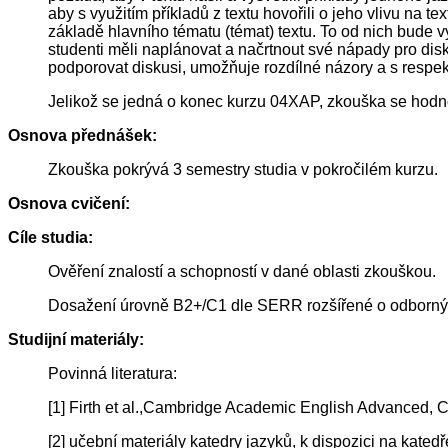
aby s využitím příkladů z textu hovořili o jeho vlivu na t
základě hlavního tématu (témat) textu. To od nich bude
studenti měli naplánovat a načrtnout své nápady pro disk
podporovat diskusi, umožňuje rozdílné názory a s respek
Jelikož se jedná o konec kurzu 04XAP, zkouška se hod
Osnova přednášek:
Zkouška pokrývá 3 semestry studia v pokročilém kurzu.
Osnova cvičení:
Cíle studia:
Ověření znalostí a schopností v dané oblasti zkouškou.
Dosažení úrovně B2+/C1 dle SERR rozšířené o odborný 
Studijní materiály:
Povinná literatura:
[1] Firth et al.,Cambridge Academic English Advanced, 
[2] učební materiály katedry jazyků, k dispozici na kat