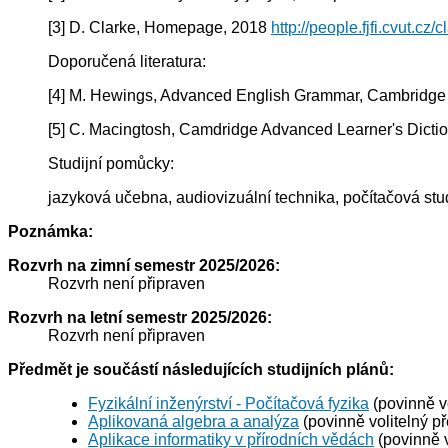
[3] D. Clarke, Homepage, 2018
http://people.fjfi.cvut.cz/
Doporučená literatura:
[4] M. Hewings, Advanced English Grammar, Cambridge 
[5] C. Macingtosh, Camdridge Advanced Learner's Dicti
Studijní pomůcky:
jazyková učebna, audiovizuální technika, počítačová st
Poznámka:
Rozvrh na zimní semestr 2025/2026:
Rozvrh není připraven
Rozvrh na letní semestr 2025/2026:
Rozvrh není připraven
Předmět je součástí následujících studijních plánů:
Fyzikální inženýrství - Počítačová fyzika
(povinně v
Aplikovaná algebra a analýza
(povinně volitelný p
Aplikace informatiky v přírodních vědách
(povinně v