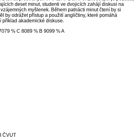
ajících deset minut, studenti ve dvojicích zahájí diskusi na
í vzájemných myšlenek. Během patnácti minut čtení by si
l by odrážet přístup a použití angličtiny, které pomáhá
rý příklad akademické diskuse.
D 7079 % C 8089 % B 9099 % A
JFI ČVUT