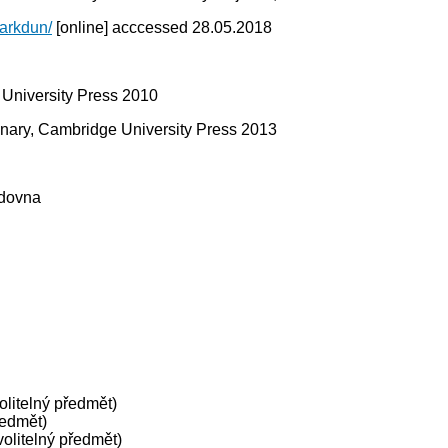
clarkdun/
[online] acccessed 28.05.2018
University Press 2010
onary, Cambridge University Press 2013
udovna
olitelný předmět)
ředmět)
olitelný předmět)