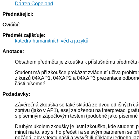
Darren Copeland
Přednášející:
Cvičící:
Předmět zajišťuje:
katedra humanitních věd a jazyků
Anotace:
Obsahem předmětu je zkouška k příslušnému předmětu dl
Student má při zkoušce prokázat zvládnutí učiva probír
z kurzů 04XAP1, 04XAP2 a 04XAP3 prezentace odborného
části písemné.
Požadavky:
Závěrečná zkouška se také skládá ze dvou odlišných část
zprávu (jako v AP1), esej založenou na interpretaci gra
s písemným zápočtovým testem (podobně jako písemné 
Druhým úkolem zkoušky je ústní zkouška, kde studenti pr
minut na to, aby si ho přečetli a se svým partnerem se př
požádá, aby v textu našli a vysvětlili příklady jednoho 