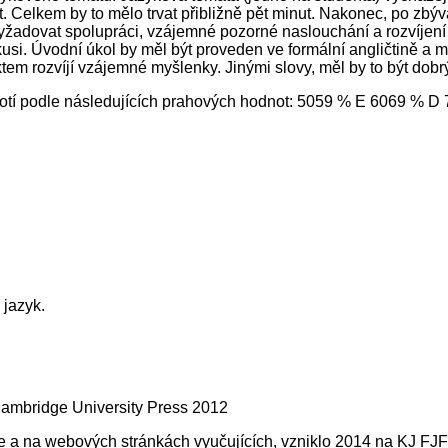
ext. Celkem by to mělo trvat přibližně pět minut. Nakonec, po zbýv
 vyžadovat spolupráci, vzájemné pozorné naslouchání a rozvíjen
usi. Úvodní úkol by měl být proveden ve formální angličtině a mě
tem rozvíjí vzájemné myšlenky. Jinými slovy, měl by to být dob
notí podle následujících prahových hodnot: 5059 % E 6069 % 
jazyk.
Cambridge University Press 2012
edře a na webových stránkách vyučujících, vzniklo 2014 na KJ F