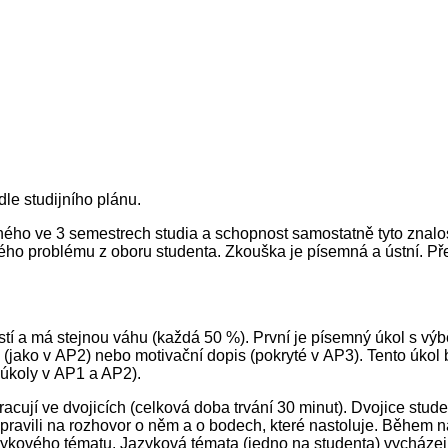
e studijního plánu.
aného ve 3 semestrech studia a schopnost samostatně tyto znal
 problému z oboru studenta. Zkouška je písemná a ústní. Pře
í a má stejnou váhu (každá 50 %). První je písemný úkol s výbě
fu (jako v AP2) nebo motivační dopis (pokryté v AP3). Tento ú
úkoly v AP1 a AP2).
acují ve dvojicích (celková doba trvání 30 minut). Dvojice stud
ipravili na rozhovor o něm a o bodech, které nastoluje. Během ná
jazykového tématu. Jazyková témata (jedno na studenta) vycháze