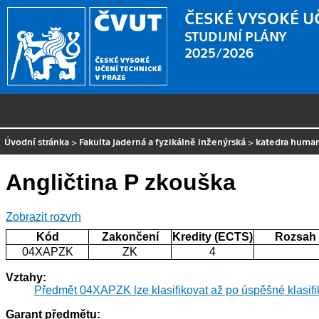
ČESKÉ VYSOKÉ U
STUDIJNÍ PLÁNY
2025/2026
Úvodní stránka
>
Fakulta jaderná a fyzikálně inženýrská
>
katedra human
Angličtina P zkouška
Zobrazit rozvrh
Kód
Zakončení
Kredity (ECTS)
Rozsah
04XAPZK
ZK
4
Vztahy:
Předmět 04XAPZK lze klasifikovat až po úspěšné klasi
Garant předmětu: