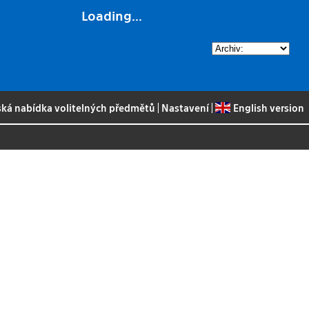
Loading...
ská nabídka volitelných předmětů
|
Nastavení
|
English version