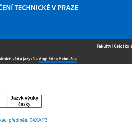
ČENÍ TECHNICKÉ V PRAZE
Fakulty
|
Celoškol
itních věd a jazyků
>
Angličtina P zkouška
Jazyk výuky
česky
fikaci předmětu 04XAP3