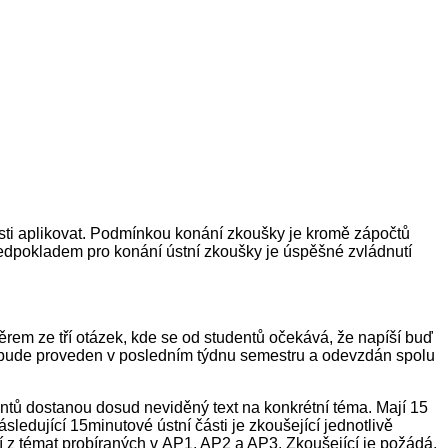
osti aplikovat. Podmínkou konání zkoušky je kromě zápočtů
dpokladem pro konání ústní zkoušky je úspěšné zvládnutí
rem ze tří otázek, kde se od studentů očekává, že napíší buď
kol bude proveden v posledním týdnu semestru a odevzdán spolu
entů dostanou dosud neviděný text na konkrétní téma. Mají 15
sledující 15minutové ústní části je zkoušející jednotlivě
jí z témat probíraných v AP1, AP2 a AP3. Zkoušející je požádá,