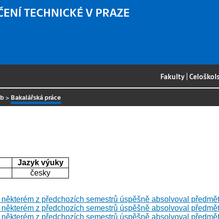
ČENÍ TECHNICKÉ V PRAZE
Fakulty
|
Celoškol
eb
>
Bakalářská práce
Jazyk výuky
česky
v některém z předchozích semestrů úspěšně absolvoval předm
v některém z předchozích semestrů úspěšně absolvoval předm
v některém z předchozích semestrů úspěšně absolvoval předm