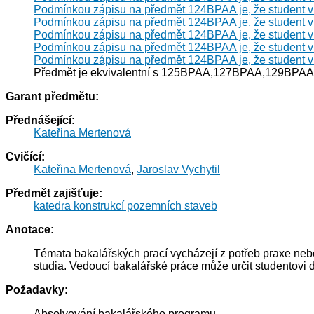
Podmínkou zápisu na předmět 124BPAA je, že student 
Podmínkou zápisu na předmět 124BPAA je, že student 
Podmínkou zápisu na předmět 124BPAA je, že student 
Podmínkou zápisu na předmět 124BPAA je, že student 
Podmínkou zápisu na předmět 124BPAA je, že student 
Předmět je ekvivalentní s 125BPAA,127BPAA,129BPAA 
Garant předmětu:
Přednášející:
Kateřina Mertenová
Cvičící:
Kateřina Mertenová
,
Jaroslav Vychytil
Předmět zajišťuje:
katedra konstrukcí pozemních staveb
Anotace:
Témata bakalářských prací vycházejí z potřeb praxe ne
studia. Vedoucí bakalářské práce může určit studentovi d
Požadavky:
Absolvování bakalářského programu