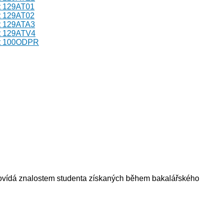
ět 129AT01
ět 129AT02
ět 129ATA3
ět 129ATV4
mět 100ODPR
povídá znalostem studenta získaných během bakalářského