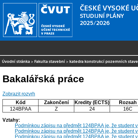
ČESKÉ VYSOKÉ U
STUDIJNÍ PLÁNY
2025/2026
Úvodní stránka
>
Fakulta stavební
>
katedra konstrukcí pozemních stav
Bakalářská práce
Zobrazit rozvrh
Kód
Zakončení
Kredity (ECTS)
Rozsah
124BPAA
Z
24
16C
Vztahy:
Podmínkou zápisu na předmět 124BPAA je, že student 
Podmínkou zápisu na předmět 124BPAA je, že student 
Podmínkou zápisu na předmět 124BPAA je, že student 