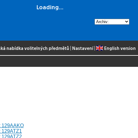
Loading...
ská nabídka volitelných předmětů
|
Nastavení
|
English version
ět 129AAKO
ět 129ATZ1
ět 129ATZ2