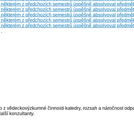
v některém z předchozích semestrů úspěšně absolvoval předm
v některém z předchozích semestrů úspěšně absolvoval předm
v některém z předchozích semestrů úspěšně absolvoval předm
v některém z předchozích semestrů úspěšně absolvoval předm
v některém z předchozích semestrů úspěšně absolvoval před
.
bo z vědeckovýzkumné činnosti katedry, rozsah a náročnost od
alší konzultanty.