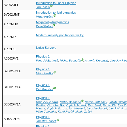
Introduction to Laser Physics
BV002UFL
Ⓖ
Jan Píchal
Introduction to fluid dynamics
BV002UMT
Ⓖ
Viktor Hruška
Magnetohydrodynamics
XP02MHD
Ⓖ
Pavel Kubeš
Moderní metody počítačové fyziky
XP02MPF
Noise Surveys
XP02HS
Physics 1
A8B02FY1
Ⓖ
Ilona Ali Bláhová
,
Michal Bednařík
,
Antonín Krpenský
,
Jaroslav Plo
Physics 1
B2B02FY1A
Ⓖ
Viktor Hruška
Physics 1
B1B02FY1A
Ⓖ
Petr Koníček
Physics 1
Ⓖ
Ilona Ali Bláhová
,
Michal Bednařík
,
Marek Brothánek
,
Jakub Cikhar
B3B02FY1A
Fabián
,
Viktor Hruška
,
Vojtěch Jandák
,
Petr Jaroš
,
Daniel Klír
,
Petr K
Matera
,
Vojtěch Munzar
,
Jan Novotný
,
Jaroslav Plocek
,
Jan Píchal
,
L
Milan Červenka
,
Karel Řezáč
,
Martin Žáček
Physics 1
BD5B02FY1
Ⓖ
Jaroslav Plocek
Physics 1