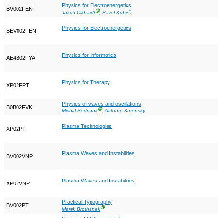
Physics for Electroenergetics
BV002FEN
Ⓖ
Jakub Cikhardt
,
Pavel Kubeš
Physics for Electroenergetics
BEV002FEN
Physics for Informatics
AE4B02FYA
Physics for Therapy
XP02FPT
Physics of waves and oscillations
B0B02FVK
Ⓖ
Michal Bednařík
,
Antonín Krpenský
Plasma Technologies
XP02PT
Plasma Waves and Instabilities
BV002VNP
Plasma Waves and Instabilities
XP02VNP
Practical Typography
BV002PT
Ⓖ
Marek Brothánek