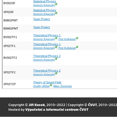
Statistical Physics
BV002SF
Ⓖ
Antonín Krpenský
Statistical Physics
XP02SF
Ⓖ
Antonín Krpenský
Team Project
B0B02PMT
Team Project
B0M02PMT
Theoretical Physics 1
BV002TF1
Ⓖ
Ⓖ
Antonín Krpenský
,
Petr Kulhánek
Theoretical Physics 1
XP02TF1
Ⓖ
Ⓖ
Antonín Krpenský
,
Petr Kulhánek
Theoretical Physics 2
BV002TF2
Ⓖ
Antonín Krpenský
Theoretical Physics 2
XP02TF2
Ⓖ
Antonín Krpenský
Theory of Sound Field
XP02TZP
Ⓖ
Ondřej Jiříček
,
Milan Červenka
Copyright ©
Jiří Kosek
, 2010–2022 | Copyright ©
ČVUT
, 2010–202
Hosted by
Výpočetní a informační centrum ČVUT