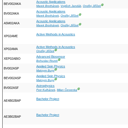
Acoustic Applications
BEV002AKA
Ⓖ
Marek Brothánek
,
Vojtěch Jandák
,
Ondřej Jiříček
Acoustic Applications
BV002AKA
Ⓖ
Marek Brothánek
,
Ondřej Jiříček
Acoustic Applications
A5M02AKA
Ⓖ
Marek Brothánek
,
Ondřej Jiříček
Active Methods in Acoustics
XP02AME
Active Methods in Acoustics
XP02AMA
Ⓖ
Ondřej Jiříček
Advanced Biosensor
XEP02ABIO
Ⓖ
Bohuslav Rezek
Applied Spin Physics
BV002ASP
Ⓖ
Maksym Buryi
Applied Spin Physics
BEV002ASP
Ⓖ
Maksym Buryi
Astrophysics
BV002ASF
Ⓖ
Petr Kulhánek
,
Milan Červenka
Bachelor Project
AE4B02BAP
Bachelor Project
AE3B02BAP