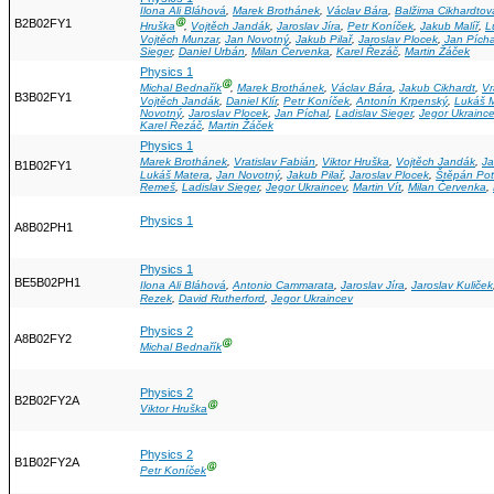
Ilona Ali Bláhová
,
Marek Brothánek
,
Václav Bára
,
Balžima Cikhardtov
B2B02FY1
Ⓖ
Hruška
,
Vojtěch Jandák
,
Jaroslav Jíra
,
Petr Koníček
,
Jakub Malíř
,
L
Vojtěch Munzar
,
Jan Novotný
,
Jakub Pilař
,
Jaroslav Plocek
,
Jan Pícha
Sieger
,
Daniel Urbán
,
Milan Červenka
,
Karel Řezáč
,
Martin Žáček
Physics 1
Ⓖ
Michal Bednařík
,
Marek Brothánek
,
Václav Bára
,
Jakub Cikhardt
,
Vr
B3B02FY1
Vojtěch Jandák
,
Daniel Klír
,
Petr Koníček
,
Antonín Krpenský
,
Lukáš 
Novotný
,
Jaroslav Plocek
,
Jan Píchal
,
Ladislav Sieger
,
Jegor Ukrainc
Karel Řezáč
,
Martin Žáček
Physics 1
Marek Brothánek
,
Vratislav Fabián
,
Viktor Hruška
,
Vojtěch Jandák
,
Ja
B1B02FY1
Lukáš Matera
,
Jan Novotný
,
Jakub Pilař
,
Jaroslav Plocek
,
Štěpán Pot
Remeš
,
Ladislav Sieger
,
Jegor Ukraincev
,
Martin Vít
,
Milan Červenka
,
Physics 1
A8B02PH1
Physics 1
BE5B02PH1
Ilona Ali Bláhová
,
Antonio Cammarata
,
Jaroslav Jíra
,
Jaroslav Kuliček
Rezek
,
David Rutherford
,
Jegor Ukraincev
Physics 2
A8B02FY2
Ⓖ
Michal Bednařík
Physics 2
B2B02FY2A
Ⓖ
Viktor Hruška
Physics 2
B1B02FY2A
Ⓖ
Petr Koníček