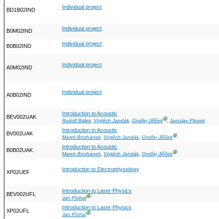
Individual project
BD1B02IND
Individual project
B0M02IND
Individual project
B0B02IND
Individual project
A0M02IND
Individual project
A0B02IND
Introduction to Acoustic
BEV002UAK
Ⓖ
Rudolf Bálek
,
Vojtěch Jandák
,
Ondřej Jiříček
,
Jaroslav Plocek
Introduction to Acoustic
BV002UAK
Ⓖ
Marek Brothánek
,
Vojtěch Jandák
,
Ondřej Jiříček
Introduction to Acoustic
B0B02UAK
Ⓖ
Marek Brothánek
,
Vojtěch Jandák
,
Ondřej Jiříček
Introduction to Electrophysiology
XP02UEF
Introduction to Laser Physics
BEV002UFL
Ⓖ
Jan Píchal
Introduction to Laser Physics
XP02UFL
Ⓖ
Jan Píchal