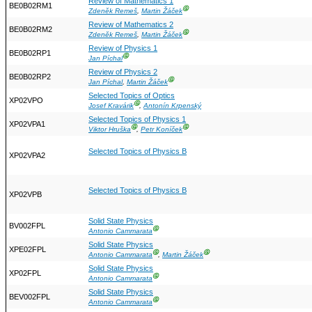
Review of Mathematics 1
BE0B02RM1
Ⓖ
Zdeněk Remeš
,
Martin Žáček
Review of Mathematics 2
BE0B02RM2
Ⓖ
Zdeněk Remeš
,
Martin Žáček
Review of Physics 1
BE0B02RP1
Ⓖ
Jan Píchal
Review of Physics 2
BE0B02RP2
Ⓖ
Jan Píchal
,
Martin Žáček
Selected Topics of Optics
XP02VPO
Ⓖ
Josef Kravárik
,
Antonín Krpenský
Selected Topics of Physics 1
XP02VPA1
Ⓖ
Ⓖ
Viktor Hruška
,
Petr Koníček
Selected Topics of Physics B
XP02VPA2
Selected Topics of Physics B
XP02VPB
Solid State Physics
BV002FPL
Ⓖ
Antonio Cammarata
Solid State Physics
XPE02FPL
Ⓖ
Ⓖ
Antonio Cammarata
,
Martin Žáček
Solid State Physics
XP02FPL
Ⓖ
Antonio Cammarata
Solid State Physics
BEV002FPL
Ⓖ
Antonio Cammarata