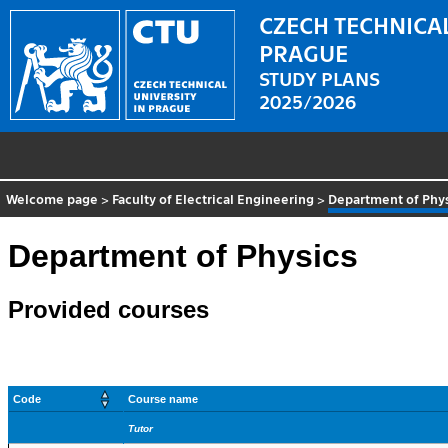
CZECH TECHNICAL
PRAGUE
STUDY PLANS
2025/2026
Welcome page
>
Faculty of Electrical Engineering
>
Department of Phy
Department of Physics
Provided courses
Code
Course name
Tutor