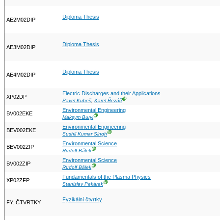
Diploma Thesis
AE2M02DIP
Diploma Thesis
AE3M02DIP
Diploma Thesis
AE4M02DIP
Electric Discharges and their Applications
XP02DP
Ⓖ
Pavel Kubeš
,
Karel Řezáč
Environmental Engineering
BV002EKE
Ⓖ
Maksym Buryi
Environmental Engineering
BEV002EKE
Ⓖ
Sushil Kumar Singh
Environmental Science
BEV002ZIP
Ⓖ
Rudolf Bálek
Environmental Science
BV002ZIP
Ⓖ
Rudolf Bálek
Fundamentals of the Plasma Physics
XP02ZFP
Ⓖ
Stanislav Pekárek
Fyzikální čtvrtky
FY. ČTVRTKY