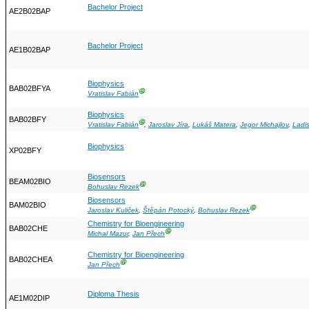
Bachelor Project
AE2B02BAP
Bachelor Project
AE1B02BAP
Biophysics
BAB02BFYA
Ⓖ
Vratislav Fabián
Biophysics
BAB02BFY
Ⓖ
Vratislav Fabián
,
Jaroslav Jíra
,
Lukáš Matera
,
Jegor Michajlov
,
Ladis
Biophysics
XP02BFY
Biosensors
BEAM02BIO
Ⓖ
Bohuslav Rezek
Biosensors
BAM02BIO
Ⓖ
Jaroslav Kuliček
,
Štěpán Potocký
,
Bohuslav Rezek
Chemistry for Bioengineering
BAB02CHE
Ⓖ
Michal Mazur
,
Jan Přech
Chemistry for Bioengineering
BAB02CHEA
Ⓖ
Jan Přech
Diploma Thesis
AE1M02DIP