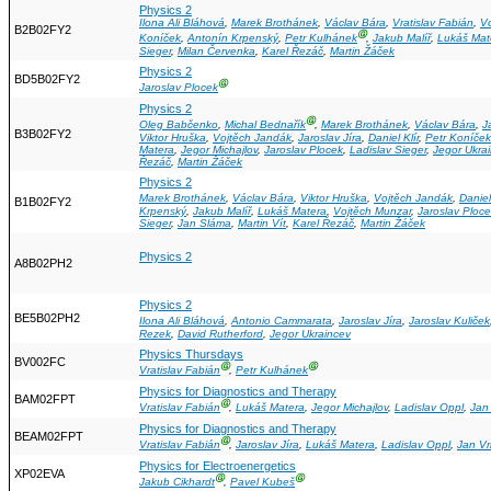
Physics 2
Ilona Ali Bláhová
,
Marek Brothánek
,
Václav Bára
,
Vratislav Fabián
,
V
B2B02FY2
Ⓖ
Koníček
,
Antonín Krpenský
,
Petr Kulhánek
,
Jakub Malíř
,
Lukáš Mat
Sieger
,
Milan Červenka
,
Karel Řezáč
,
Martin Žáček
Physics 2
BD5B02FY2
Ⓖ
Jaroslav Plocek
Physics 2
Ⓖ
Oleg Babčenko
,
Michal Bednařík
,
Marek Brothánek
,
Václav Bára
,
J
B3B02FY2
Viktor Hruška
,
Vojtěch Jandák
,
Jaroslav Jíra
,
Daniel Klír
,
Petr Koníček
Matera
,
Jegor Michajlov
,
Jaroslav Plocek
,
Ladislav Sieger
,
Jegor Ukra
Řezáč
,
Martin Žáček
Physics 2
Marek Brothánek
,
Václav Bára
,
Viktor Hruška
,
Vojtěch Jandák
,
Daniel
B1B02FY2
Krpenský
,
Jakub Malíř
,
Lukáš Matera
,
Vojtěch Munzar
,
Jaroslav Ploc
Sieger
,
Jan Sláma
,
Martin Vít
,
Karel Řezáč
,
Martin Žáček
Physics 2
A8B02PH2
Physics 2
BE5B02PH2
Ilona Ali Bláhová
,
Antonio Cammarata
,
Jaroslav Jíra
,
Jaroslav Kuliček
Rezek
,
David Rutherford
,
Jegor Ukraincev
Physics Thursdays
BV002FC
Ⓖ
Ⓖ
Vratislav Fabián
,
Petr Kulhánek
Physics for Diagnostics and Therapy
BAM02FPT
Ⓖ
Vratislav Fabián
,
Lukáš Matera
,
Jegor Michajlov
,
Ladislav Oppl
,
Jan
Physics for Diagnostics and Therapy
BEAM02FPT
Ⓖ
Vratislav Fabián
,
Jaroslav Jíra
,
Lukáš Matera
,
Ladislav Oppl
,
Jan V
Physics for Electroenergetics
XP02EVA
Ⓖ
Ⓖ
Jakub Cikhardt
,
Pavel Kubeš