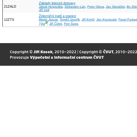
Základy letecké dopravy
21ZALD
Jakub Hospodka
,
Sébastien Lán
,
Peter Olexa
,
Jan Slezáček
,
Bo Stlo
Jiří Volt
Železniční tratě a stanice
12ZTS
Martin Jacura
,
Tomáš Javořík
,
Jiří Krejčí
,
Jan Kruntorád
,
Pavel Purkar
Ⓖ
Týfa
,
Jiří Čížek
,
Petr Šatra
Copyright ©
Jiří Kosek
, 2010–2022 | Copyright ©
ČVUT
, 2010–202
Provozuje
Výpočetní a informační centrum ČVUT