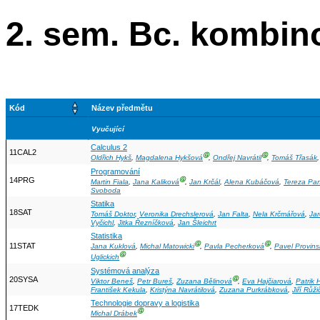
2. sem. Bc. kombin
Kód
Název předmětu
Vyučující
Calculus 2
11CAL2
Ⓖ
Ⓖ
Oldřich Hykš
,
Magdalena Hykšová
,
Ondřej Navrátil
,
Tomáš Třasák
Programování
14PRG
Ⓖ
Martin Fiala
,
Jana Kaliková
,
Jan Krčál
,
Alena Kubáčová
,
Tereza Pa
Svoboda
Statika
18SAT
Tomáš Doktor
,
Veronika Drechslerová
,
Jan Falta
,
Nela Krčmářová
,
Jar
Vyčichl
,
Jitka Řezníčková
,
Jan Šleichrt
Statistika
Ⓖ
Ⓖ
11STAT
Jana Kuklová
,
Michal Matowicki
,
Pavla Pecherková
,
Pavel Provins
Ⓖ
Uglickich
Systémová analýza
20SYSA
Ⓖ
Viktor Beneš
,
Petr Bureš
,
Zuzana Bělinová
,
Eva Hajčiarová
,
Patrik
František Kekula
,
Kristýna Navrátilová
,
Zuzana Purkrábková
,
Jiří Růži
Technologie dopravy a logistika
17TEDK
Ⓖ
Michal Drábek